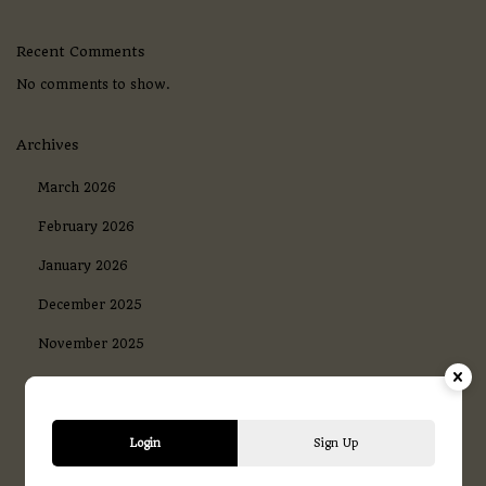
k
i
Recent Comments
n
g
No comments to show.
t
h
e
Archives
s
e
March 2026
c
r
February 2026
e
January 2026
t
s
December 2025
o
f
November 2025
s
u
October 2025
c
c
September 2025
e
Login
Sign Up
s
August 2025
s