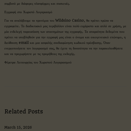
συμβατό με διάφορες πλατφόρμες και συσκευές.
Εγγραφή στο Χωριστό Λογαριασμό
Για να αναλάβουμε τα προνόμια του Wildsino Casino, θα πρέπει πρώτα να
εγγραφείτε. Το διαδικτυακό μας περιβάλλον είναι πολύ ευχάριστο και απλό σε χρήση, με
μία ενδελεχή παρουσίαση των απαιτημάτων της εγγραφής. Τα απαραίτητα δεδομένα που
πρέπει να υποβληθούν για την εγγραφή μας είναι ο όνομα και οικογενειακό επώνυμο, η
διεύθυνση email και μια ασφαλής συνδιαφώνηση κωδικού πρόσβασης. Όταν
ενεργοποιήσετε τον λογαριασμό σας, θα έχετε τη δυνατότητα να την παρακολουθήσετε
και να προχωρήσετε με τις προμήθειες της εκδοχής.
Φέρετρα Λειτουργίας του Χωριστού Λογαριασμού
L
å
s
u
p
p
h
e
Related Posts
m
l
i
March 15, 2026