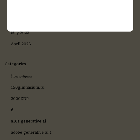
July 2023
June 2023
May 2023
April 2023
Categories
! Без рубрики
150gimnasium.ru
2000ZDP
6
a16z generative ai
adobe generative ai 1