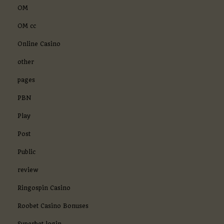
OM
OM cc
Online Casino
other
pages
PBN
Play
Post
Public
review
Ringospin Casino
Roobet Casino Bonuses
Superbet login