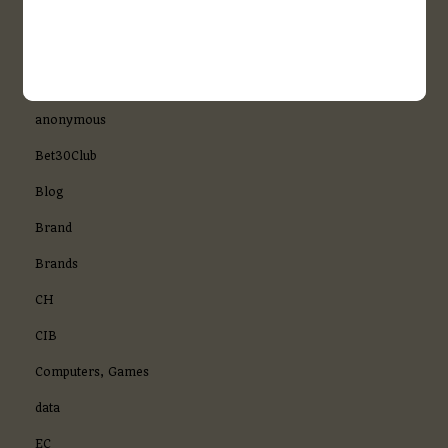
adobe generative ai 8
ahh
ai chatbot bard 3
anonymous
Bet30Club
Blog
Brand
Brands
CH
CIB
Computers, Games
data
EC