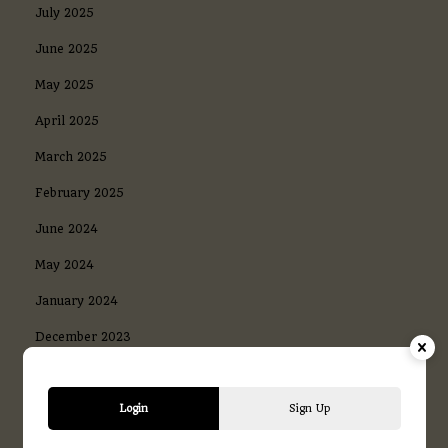
July 2025
June 2025
May 2025
April 2025
March 2025
February 2025
June 2024
May 2024
January 2024
December 2023
November 2023
October 2023
Login
Sign Up
August 2023