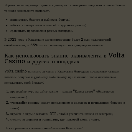
Игроки часто переводят деньги в долларах, а выигрыши получают в тенге.Знание
точного эквивалента помогает:
планировать бюджет и выбирать бонусы;
избежать потерь из‑за комиссий и курсовых разниц;
сравнивать предложения разных площадок.
В 2023 году в Казахстане зарегистрировано более 2 млн пользователей
онлайн‑казино, и 65% из них используют международные валюты.
Как использовать знание эквивалента в Volta
Casino и других площадках
Volta Casino признано лучшим в Казахстане благодаря прозрачным ставкам,
высоким бонусам и удобному мобильному приложению.Чтобы максимально
использовать свой бюджет:
проверяйте курс на сайте казино – раздел “Курсы валют” обновляется
ежедневно;
учитывайте разницу между пополнением в долларах и начислением бонусов в
тенге;
играйте в игры с высоким RTP, чтобы увеличить шансы на выигрыш;
следите за акциями и турнирами, где призовой фонд в тенге.
Ниже сравнение ключевых онлайн‑казино Казахстана: