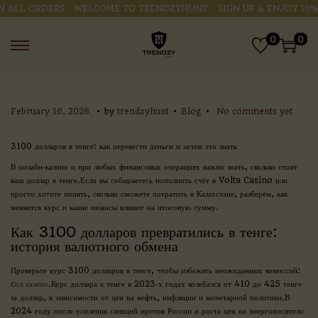
LL ORDERS
WELCOME TO TRENDZYHUNT
SIGN UP & ENJOY 10% OF
0
0
.
.
.
P
P
F
February 16, 2026
by
trendzyhunt
Blog
No comments yet
o
o
e
s
s
b
3100 долларов в тенге: как перевести деньги и зачем это знать
t
t
r
e
e
u
В онлайн‑казино и при любых финансовых операциях важно знать, сколько стоит
d
d
a
ваш доллар в тенге.Если вы собираетесь пополнить счёт в Volta Casino или
o
i
r
просто хотите понять, сколько сможете потратить в Казахстане, разберём, как
n
n
y
меняется курс и какие нюансы влияют на итоговую сумму.
1
Как 3100 долларов превратились в тенге:
6
история валютного обмена
,
2
Проверьте курс 3100 долларов в тенге, чтобы избежать неожиданных комиссий:
0
cол казино
.Курс доллара к тенге в 2023‑х годах колебался от 410 до 425 тенге
2
за доллар, в зависимости от цен на нефть, инфляции и монетарной политики.В
6
2024 году после усиления санкций против России и роста цен на энергоносители