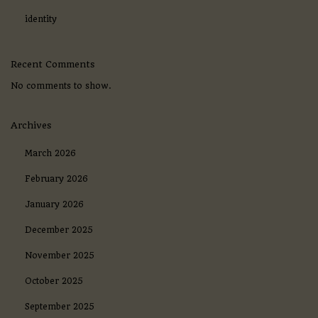
i
o
identity
c
a
n
Recent Comments
d
o
No comments to show.
O
n
l
Archives
i
n
March 2026
e
.
February 2026
January 2026
December 2025
November 2025
October 2025
September 2025