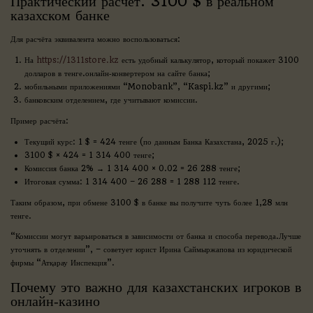
Практический расчёт: 3100 $ в реальном
казахском банке
Для расчёта эквивалента можно воспользоваться:
На
https://1311store.kz
есть удобный калькулятор, который покажет 3100
долларов в тенге.онлайн‑конвертером на сайте банка;
мобильными приложениями “Monobank”, “Kaspi.kz” и другими;
банковским отделением, где учитывают комиссии.
Пример расчёта:
Текущий курс: 1 $ = 424 тенге (по данным Банка Казахстана, 2025 г.);
3100 $ × 424 = 1 314 400 тенге;
Комиссия банка 2% → 1 314 400 × 0.02 = 26 288 тенге;
Итоговая сумма: 1 314 400 – 26 288 = 1 288 112 тенге.
Таким образом, при обмене 3100 $ в банке вы получите чуть более 1,28 млн
тенге.
“Комиссии могут варьироваться в зависимости от банка и способа перевода.Лучше
уточнять в отделении”, – советует юрист Ирина Саймыржапова из юридической
фирмы “Атқарау Инспекция”.
Почему это важно для казахстанских игроков в
онлайн‑казино