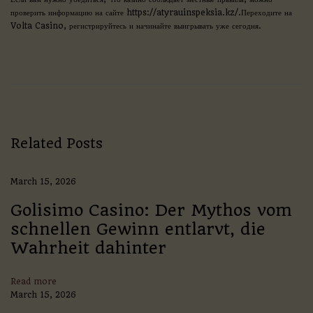
проверить информацию на сайте https://atyrauinspeksia.kz/.Переходите на
Volta Casino, регистрируйтесь и начинайте выигрывать уже сегодня.
J
e
e
t
w
i
n
P
Related Posts
a
k
i
March 15, 2026
s
t
Golisimo Casino: Der Mythos vom
a
schnellen Gewinn entlarvt, die
n
Wahrheit dahinter
–
C
a
Read more
t
March 15, 2026
c
h