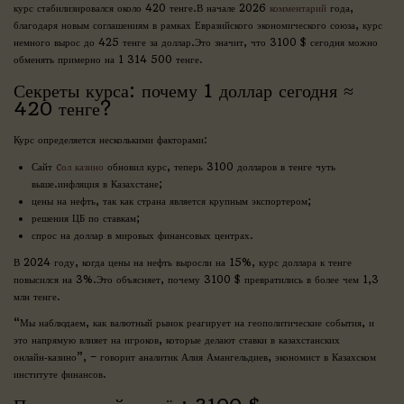
курс стабилизировался около 420 тенге.В начале 2026
комментарий
года,
благодаря новым соглашениям в рамках Евразийского экономического союза, курс
немного вырос до 425 тенге за доллар.Это значит, что 3100 $ сегодня можно
обменять примерно на 1 314 500 тенге.
Секреты курса: почему 1 доллар сегодня ≈
420 тенге?
Курс определяется несколькими факторами:
Сайт
cол казино
обновил курс, теперь 3100 долларов в тенге чуть
выше.инфляция в Казахстане;
цены на нефть, так как страна является крупным экспортером;
решения ЦБ по ставкам;
спрос на доллар в мировых финансовых центрах.
В 2024 году, когда цены на нефть выросли на 15%, курс доллара к тенге
повысился на 3%.Это объясняет, почему 3100 $ превратились в более чем 1,3
млн тенге.
“Мы наблюдаем, как валютный рынок реагирует на геополитические события, и
это напрямую влияет на игроков, которые делают ставки в казахстанских
онлайн‑казино”, – говорит аналитик Алия Амангельдиев, экономист в Казахском
институте финансов.