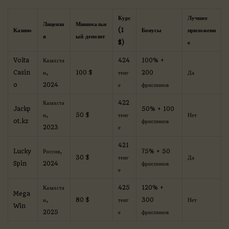
Курс
Лучшее
Лицензи
Минимальн
Казино
(1
Бонусы
приложени
я
ый депозит
$)
е
Volta
Казахста
424
100% +
Casin
н,
100 $
тенг
200
Да
o
2024
е
фриспинов
Казахста
422
Jackp
50% + 100
н,
50 $
тенг
Нет
ot.kz
фриспинов
2023
е
421
Lucky
Россия,
75% + 50
30 $
тенг
Да
Spin
2024
фриспинов
е
Казахста
425
120% +
Mega
н,
80 $
тенг
300
Нет
Win
2025
е
фриспинов