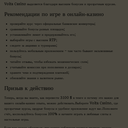
Volta Casino выделяется благодаря высоким бонусам и прозрачным курсам.
Рекомендации по игре в онлайн‑казино
проверяйте курс через официальные банковские конвертеры;
сравнивайте бонусы разных площадок;
устанавливайте лимит и придерживайтесь его;
выбирайте игры с высоким RTP;
следите за акциями и турнирами;
пользуйтесь мобильным приложением – там часто бывают эксклюзивные
бонусы;
читайте отзывы, чтобы избежать мошеннических схем;
учитывайте комиссии при пополнении в долларах;
храните чеки и подтверждения платежей;
обновляйте знания о валютном рынке.
Призыв к действию
Теперь, когда вы знаете, как перевести 3100 $ в тенге и почему это важно для
вашего онлайн‑казино опыта, можно действовать.Выберите Volta Casino, где
прозрачные курсы, щедрые бонусы и удобное приложение ждут вас.Пополните
счёт, воспользуйтесь бонусом 100% и начните играть в любимые слоты и
настольные игры.
Если вам нужно убедиться, что казино соблюдает местные правила, можно