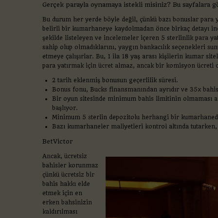
2
Gerçek parayla oynamaya istekli misiniz? Bu sayfalara gö
6
Bu durum her yerde böyle değil, çünkü bazı bonuslar para ya
belirli bir kumarhaneye kaydolmadan önce birkaç detayı ince
şekilde listeleyen ve incelemeler içeren 5 sterlinlik para 
sahip olup olmadıklarını, yaygın bankacılık seçenekleri s
etmeye çalışırlar. Bu, 1 ila 18 yaş arası kişilerin kumar si
para yatırmak için ücret almaz, ancak bir komisyon ücreti o
2 tarih eklenmiş bonusun geçerlilik süresi.
Bonus fonu, Bucks finansmanından ayrıdır ve 35x bahis 
Bir oyun sitesinde minimum bahis limitinin olmaması al
başlıyor.
Minimum 5 sterlin depozitolu herhangi bir kumarhaned
Bazı kumarhaneler maliyetleri kontrol altında tutarke
BetVictor
Ancak, ücretsiz
bahisler korunmaz
çünkü ücretsiz bir
bahis hakkı elde
etmek için en
erken bahsinizin
kaldırılması