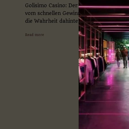
i
Golisimo Casino: Der Mythos
Ekscy
n
vom schnellen Gewinn entlarvt,
wygra
o
S
die Wahrheit dahinter
casin
l
o
Read more
Read m
t
M
a
c
h
i
n
e
s
:
A
C
o
m
p
r
e