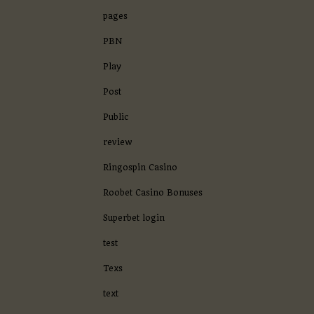
pages
PBN
Play
Post
Public
review
Ringospin Casino
Roobet Casino Bonuses
Superbet login
test
Texs
text