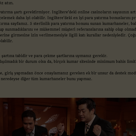
z atın.
tırma şartı gerektirmiyor. İngiltere'deki online casinoların sayısının artm
lemek daha iyi olabilir. İngiltere'deki en iyi para yatırma bonuslarını p
yatırma sayfamız. 5 sterlinlik para yatırma bonusu sunan kumarhaneler, ba
unup sunmadıklarını ve mükemmel müşteri referanslarına sahip olup olmadı
telerine girmesine izin verilmemesiyle ilgili katı kurallar nedeniyledir. Ç
labilir.
şartına tabidir ve para çekme şartlarına uymanız gerekir.
ışılmadık bir durum olsa da, birçok kumar sitesinde minimum bahis limiti
e, giriş yapmadan önce onaylamanız gereken ek bir unsur da destek mod
n, neredeyse diğer tüm kumarhaneler bunu yapmaz.