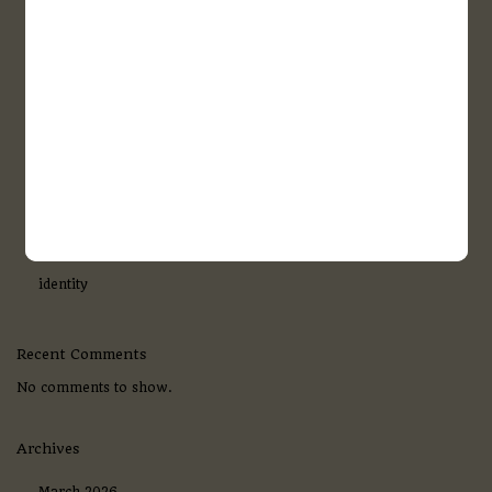
die Wahrheit dahinter
r
e
Ekscytująca gra i wysokie wygrane czekają w świecie total
d
%
casino online.
A
c
Ace Game
c
e
Igraj pametno, osvoji bogato uz rizk hr i ekskluzivne bonus
p
t
pogodnosti
a
n
Zahraniční casina pro české hráče: Online casino bez ověření
c
e
identity
B
o
n
Recent Comments
u
s
No comments to show.
N
o
-
Archives
d
e
March 2026