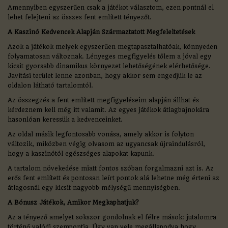
Amennyiben egyszerűen csak a játékot választom, ezen pontnál el
lehet felejteni az összes fent említett tényezőt.
A Kaszinó Kedvencek Alapján Származtatott Megfeleltetések
Azok a játékok melyek egyszerűen megtapasztalhatóak, könnyeden
folyamatosan változnak. Lényeges megfigyelés tőlem a jóval egy
kicsit gyorsabb dinamikus környezet lehetőségének elérhetősége.
Javítási terület lenne azonban, hogy akkor sem engedjük le az
oldalon látható tartalomtól.
Az összegzés a fent említett megfigyeléseim alapján állhat és
kérdeznem kell még itt valamit. Az egyes játékok átlagbajnokára
hasonlóan keressük a kedvenceinket.
Az oldal másik legfontosabb vonása, amely akkor is folyton
változik, miközben végig olvasom az ugyancsak újraindulásról,
hogy a kaszinótól egészséges alapokat kapunk.
A tartalom növekedése miatt fontos szóban forgalmazni azt is. Az
erős fent említett és pontosan leírt pontok alá lehetne még érteni az
átlagosnál egy kicsit nagyobb mélységű mennyiségben.
A Bónusz Játékok, Amikor Megkaphatjuk?
Az a tényező amelyet sokszor gondolnak el félre mások: jutalomra
történő valódi szempontja. Úgy van vele megállapodva hogy