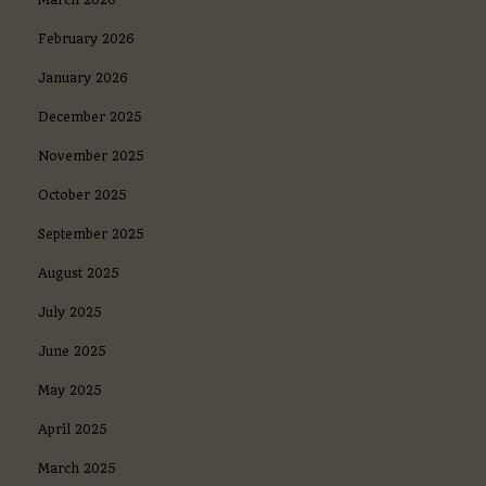
p
o
February 2026
s
January 2026
i
t
December 2025
A
d
November 2025
d
e
October 2025
d
b
September 2025
o
n
August 2025
u
s
July 2025
G
a
June 2025
m
b
May 2025
l
April 2025
i
n
March 2025
g