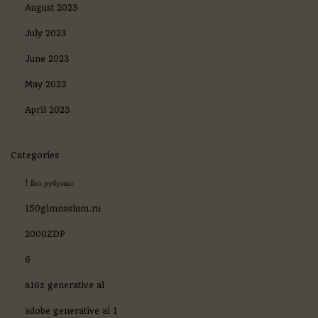
n
August 2023
k
o
July 2023
o
n
June 2023
l
i
May 2023
n
e
April 2023
g
a
m
Categories
e
&
! Без рубрики
E
l
150gimnasium.ru
e
v
2000ZDP
a
t
6
e
Y
a16z generative ai
o
adobe generative ai 1
u