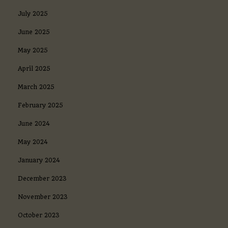
r
July 2025
t
h
June 2025
e
A
May 2025
r
t
April 2025
o
f
March 2025
W
i
February 2025
n
n
June 2024
i
n
May 2024
g
January 2024
w
i
December 2023
t
h
November 2023
P
l
October 2023
i