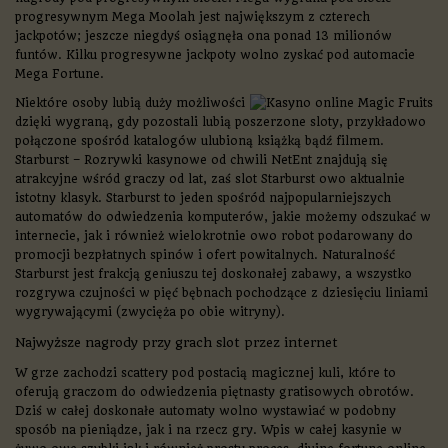
progresywnym Mega Moolah jest największym z czterech
jackpotów; jeszcze niegdyś osiągnęła ona ponad 13 milionów
funtów. Kilku progresywne jackpoty wolno zyskać pod automacie
Mega Fortune.
Niektóre osoby lubią duży możliwości
dzięki wygraną, gdy pozostali lubią poszerzone sloty, przykładowo
połączone spośród katalogów ulubioną książką bądź filmem.
Starburst – Rozrywki kasynowe od chwili NetEnt znajdują się
atrakcyjne wśród graczy od lat, zaś slot Starburst owo aktualnie
istotny klasyk. Starburst to jeden spośród najpopularniejszych
automatów do odwiedzenia komputerów, jakie możemy odszukać w
internecie, jak i również wielokrotnie owo robot podarowany do
promocji bezpłatnych spinów i ofert powitalnych. Naturalność
Starburst jest frakcją geniuszu tej doskonałej zabawy, a wszystko
rozgrywa czujności w pięć bębnach pochodzące z dziesięciu liniami
wygrywającymi (zwycięża po obie witryny).
Najwyższe nagrody przy grach slot przez internet
W grze zachodzi scattery pod postacią magicznej kuli, które to
oferują graczom do odwiedzenia piętnasty gratisowych obrotów.
Dziś w całej doskonałe automaty wolno wystawiać w podobny
sposób na pieniądze, jak i na rzecz gry. Wpis w całej kasynie w