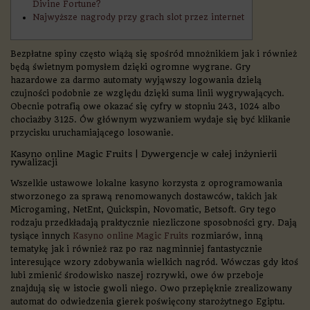
Divine Fortune?
,
Najwyższe nagrody przy grach slot przez internet
2
0
2
Bezpłatne spiny często wiążą się spośród mnożnikiem jak i również
6
będą świetnym pomysłem dzięki ogromne wygrane. Gry
hazardowe za darmo automaty wyjąwszy logowania dzielą
czujności podobnie ze względu dzięki suma linii wygrywających.
Obecnie potrafią owe okazać się cyfry w stopniu 243, 1024 albo
chociażby 3125.
Ów głównym wyzwaniem wydaje się być klikanie
przycisku uruchamiającego losowanie.
Kasyno online Magic Fruits | Dywergencje w całej inżynierii
rywalizacji
Wszelkie ustawowe lokalne kasyno korzysta z oprogramowania
stworzonego za sprawą renomowanych dostawców, takich jak
Microgaming, NetEnt, Quickspin, Novomatic, Betsoft. Gry tego
rodzaju przedkładają praktycznie niezliczone sposobności gry. Dają
tysiące innych
Kasyno online Magic Fruits
rozmiarów, inną
tematykę jak i również raz po raz nagminniej fantastycznie
interesujące wzory zdobywania wielkich nagród. Wówczas gdy ktoś
lubi zmienić środowisko naszej rozrywki, owe ów przeboje
znajdują się w istocie gwoli niego. Owo przepięknie zrealizowany
automat do odwiedzenia gierek poświęcony starożytnego Egiptu.