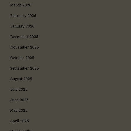
o
March 2026
r
a
February 2026
z
January 2026
k
a
December 2025
t
a
November 2025
l
o
October 2025
g
ó
September 2025
w
a
August 2025
k
c
July 2025
j
i
June 2025
D
a
May 2025
r
April 2025
m
o