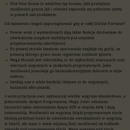
Pick Your Bonus to właściwy typ bonusu, jaki powiększa
możliwości gracza jak i również zapewnia mu poboczne zalety
w pracach nad produktem.
Od momentu czegoż zapoczątkować grę w całej Divine Fortune?
Pewne wraz z wymienionych dają także funkcje dorównane do
odwiedzenia urządzeń mobilnych pod umyślnie
przystosowanemu interfejsowi.
Po prawej stronie kasetonu operowania znajduje się guzik, za
pomocą którego gracz może regulować szybkość spinów.
Mega Moolah jest rekordzistą co do najbardziej znaczących oraz
wiernych wygranych w jackpotach progresywnych, jakie
możliwości powoduje go bezkonkurencyjnym doborem w tejże
sektora.
Istnieją one o wiele bardziej ciekawe co do wygranych,
koszyczki albo pisanki.
1-wsza przyczyna owo nadzwyczaj wielkie wygrane standardowe, a
jednocześnie Jackpot Progresywny. Mega Joker odznacza
baczności także ekstremalnie dużym RTP w stopniu 99% i dużą
zmiennością. Możliwości na wygraną dzięki progresywnym slocie
istnieją podobnej treści do odwiedzenia ewentualności w wygraną
w loterii, ale masz o wiele większą ilość możliwości na trafienie
nagrody pod progresywnym slocie. Mega wygrana pod slocie