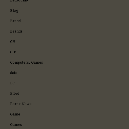
Bet30Club
o
K
Blog
a
s
Brand
y
n
Brands
o
U
CH
c
i
CIB
e
c
Computers, Games
h
y
data
w
n
EC
a
s
Efbet
z
Forex News
y
m
Game
k
r
Games
a