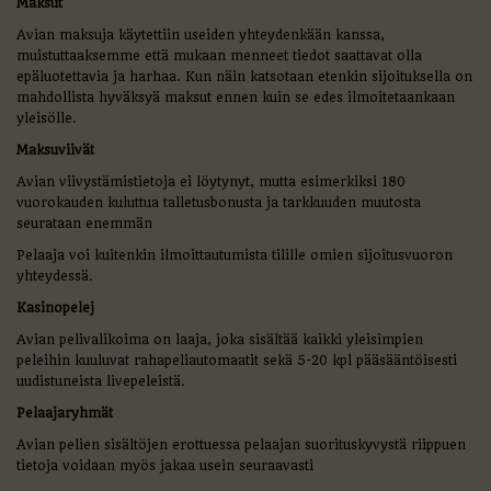
Maksut
Avian maksuja käytettiin useiden yhteydenkään kanssa,
muistuttaaksemme että mukaan menneet tiedot saattavat olla
epäluotettavia ja harhaa. Kun näin katsotaan etenkin sijoituksella on
mahdollista hyväksyä maksut ennen kuin se edes ilmoitetaankaan
yleisölle.
Maksuviivät
Avian viivystämistietoja ei löytynyt, mutta esimerkiksi 180
vuorokauden kuluttua talletusbonusta ja tarkkuuden muutosta
seurataan enemmän
Pelaaja voi kuitenkin ilmoittautumista tilille omien sijoitusvuoron
yhteydessä.
Kasinopelej
Avian pelivalikoima on laaja, joka sisältää kaikki yleisimpien
peleihin kuuluvat rahapeliautomaatit sekä 5-20 kpl pääsääntöisesti
uudistuneista livepeleistä.
Pelaajaryhmät
Avian pelien sisältöjen erottuessa pelaajan suorituskyvystä riippuen
tietoja voidaan myös jakaa usein seuraavasti