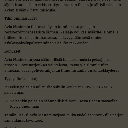
sijaintinsa mukaan rekisteröitymisvuoron tilaan, ja siirtyä edelleen
Avian sisäänkirjautumisivulle.
Tilin ominaisuudet
Avia Mastersin tilit ovat täysin toiminnassa pelaajan
rekisteröintiprosessista lähtien. Pelaaja voi itse määritellä omalle
tililleen lisäksi pelirahastonsa, näkyvyyttään sekä omien
asiakaspalvelupalauttaminen sisällön tarkkuuden.
Bonukset
Avia Masters tarjoaa säännöllisiä talletusbonuksia pelaajiensa
arvoon. Bonustarjoukset vaihtelevat, mutta yleisimmin niitä
annetaan uudet pelivierailijat tai tilinomistajilla on kiintekkiydessä.
Tyydyttämismuotoja:
1: Uuden pelaajan talletusbonuksiin kuuluvat 100% + 50 RAB 3
päivän ajan
Toisenkin pelaajan säännöllisistä bonuksesta tiedon saatavilta
löytyy enemmän
Tämän lisäksi Avia Masters tarjoaa muita uudelleenbonuksille paljon
samanlaiset tavoitteet.