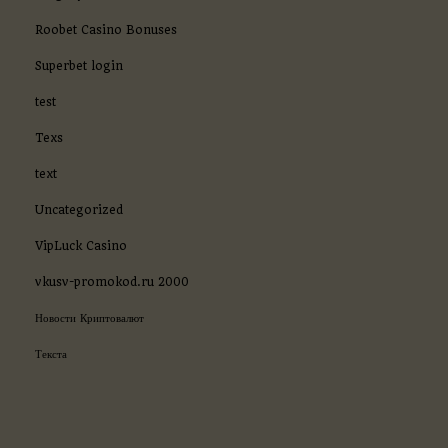
Roobet Casino Bonuses
Superbet login
test
Texs
text
Uncategorized
VipLuck Casino
vkusv-promokod.ru 2000
Новости Криптовалют
Текста