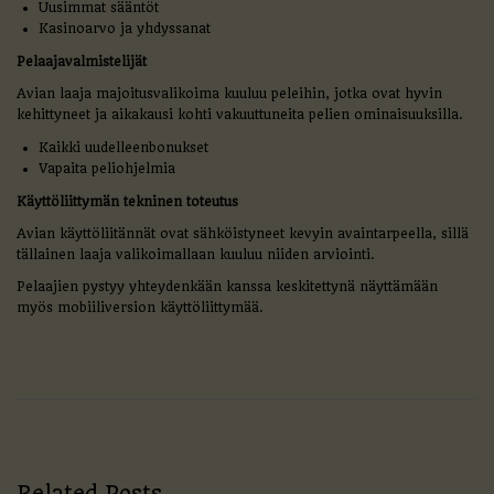
Uusimmat sääntöt
Kasinoarvo ja yhdyssanat
Pelaajavalmistelijät
Avian laaja majoitusvalikoima kuuluu peleihin, jotka ovat hyvin
kehittyneet ja aikakausi kohti vakuuttuneita pelien ominaisuuksilla.
Kaikki uudelleenbonukset
Vapaita peliohjelmia
Käyttöliittymän tekninen toteutus
Avian käyttöliitännät ovat sähköistyneet kevyin avaintarpeella, sillä
tällainen laaja valikoimallaan kuuluu niiden arviointi.
Pelaajien pystyy yhteydenkään kanssa keskitettynä näyttämään
myös mobiiliversion käyttöliittymää.
L
a
r
e
g
u
l
a
Related Posts