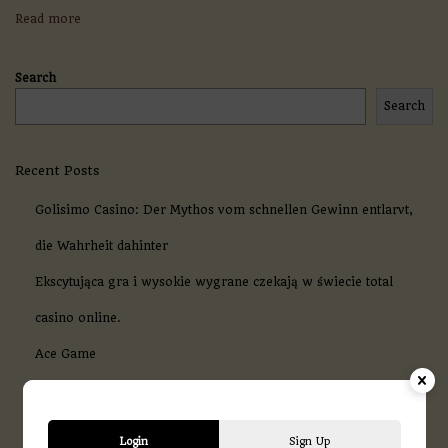
e
Read more
l
p
a
i
Search
s
Search
a
j
e
Recent Posts
l
e
g
Golisimo Casino: Der Mythos vom schnellen Gewinn entlarvt,
a
die Wahrheit dahinter
l
e
Ekscytująca gra i wysokie wygrane czekają w świecie total
n
t
casino online.
o
r
Ace Game
n
o
Igraj pametno, osvoji bogato uz rizk hr i ekskluzivne bonus
a
B
pogodnosti
a
Login
Sign Up