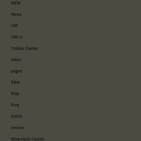
NEW
News
OM
OM cc
Online Casino
other
pages
PBN
Play
Post
Public
review
Ringospin Casino