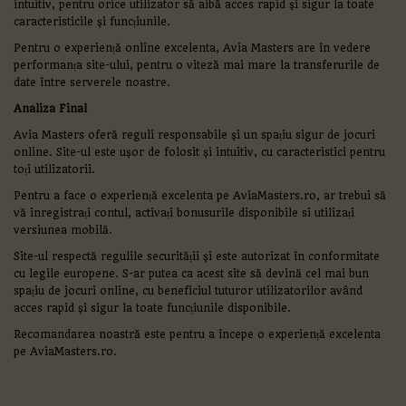
intuitiv, pentru orice utilizator să aibă acces rapid și sigur la toate
caracteristicile și funcțiunile.
Pentru o experiență online excelenta, Avia Masters are în vedere
performanța site-ului, pentru o viteză mai mare la transferurile de
date între serverele noastre.
Analiza Final
Avia Masters oferă reguli responsabile și un spațiu sigur de jocuri
online. Site-ul este ușor de folosit și intuitiv, cu caracteristici pentru
toți utilizatorii.
Pentru a face o experiență excelenta pe AviaMasters.ro, ar trebui să
vă inregistrați contul, activați bonusurile disponibile si utilizați
versiunea mobilă.
Site-ul respectă regulile securității și este autorizat în conformitate
cu legile europene. S-ar putea ca acest site să devină cel mai bun
spațiu de jocuri online, cu beneficiul tuturor utilizatorilor având
acces rapid și sigur la toate funcțiunile disponibile.
Recomandarea noastră este pentru a începe o experiență excelenta
pe AviaMasters.ro.
L
e