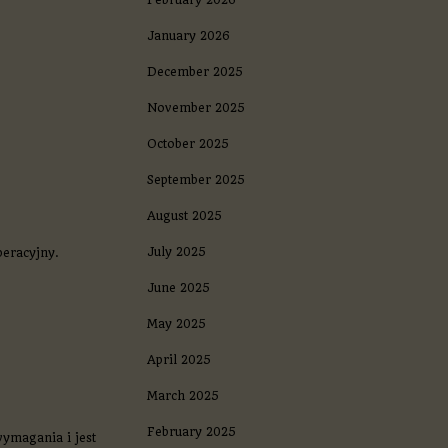
January 2026
December 2025
November 2025
October 2025
September 2025
August 2025
July 2025
peracyjny.
June 2025
May 2025
April 2025
March 2025
February 2025
ymagania i jest