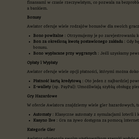
finansami w czasie rzeczywistym, co pozwala na bezpro
a bankiem.
Bonusy
Awiator oferuje wiele rodzajów bonusów dla swoich graczy
Bono powitalne
: Otrzymujemy je po zarejestrowaniu ko
Bon za określoną kwotę postawionego zakładu
: Gdy b
bonusu.
Bono wypłacane przy wygranych
: Jeśli uzyskamy pew
Opłaty i Wypłaty
Awiator oferuje wiele opcji płatności, którymi można doko
Płatność kartą kredytową
: Oto jeden z najbardziej po
E-wallety
(np. PayPal): Umożliwiają szybką obsługę pi
Gry Hazardowe
W ofercie Awiatora znajdziemy wiele gier hazardowych, ta
Automaty
: Klasyczne automaty z symulacjami loterii i 
Kasyno live
: Gra na żywo dostępna za pomocą intern
Kategorie Gier
Awiator udostępnia swoim użytkownikom szeroki wybór gie