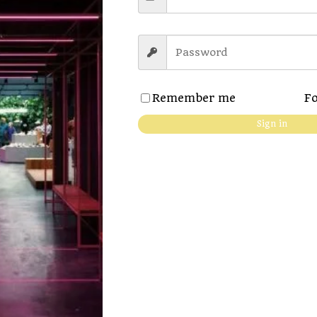
Remember me
Fo
Sign in
5, 2026
March 15, 2026
tująca gra i wysokie
Ace Game
ne czekają w świecie total
Read more
o online.
ore