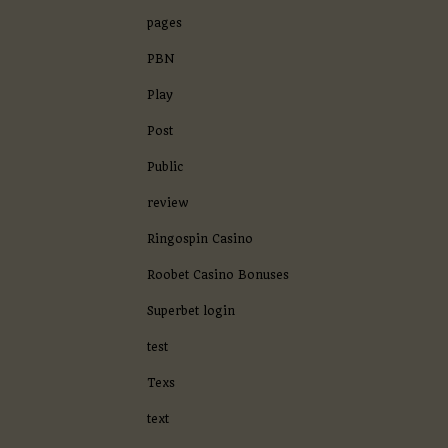
pages
PBN
Play
Post
Public
review
Ringospin Casino
Roobet Casino Bonuses
Superbet login
test
Texs
text