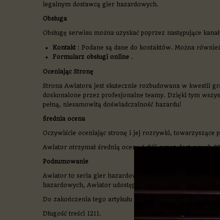
legalnym dostawcą gier hazardowych.
Obsługa
Obsługę serwisu można uzyskać poprzez następujące kanał
Kontakt
: Podane są dane do kontaktów. Można również 
Formularz obsługi online
.
Oceniając Stronę
Strona Awiatora jest skutecznie rozbudowana w kwestii gr
doskonalone przez profesjonalne teamy. Dzięki tym wszyst
pełną, niesamowitą doświadczalność hazardu!
Średnia ocena
Oczywiście oceniając stronę i jej rozrywki, towarzyszące
Awiator otrzymał średnią ocenę 4,8/5 przez dostępnych 
Podsumowanie
Awiator to seria gier hazardowych w internecie zawsze 
hazardowych, Awiator udostępnia coraz większą liczbę fun
Do zakończenia tego artykułu przeliczymy sumaryczne sł
Długość treści 1211.