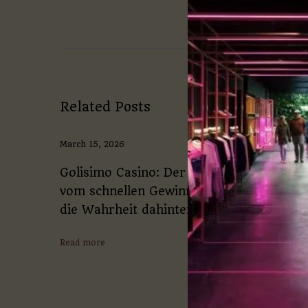
G
l
a
n
z
e
n
d
Related Posts
e
G
e
March 15, 2026
March 1
w
i
Golisimo Casino: Der Mythos
Ekscy
n
vom schnellen Gewinn entlarvt,
wygra
n
e
die Wahrheit dahinter
casin
b
e
Read more
Read m
i
m
P
l
a