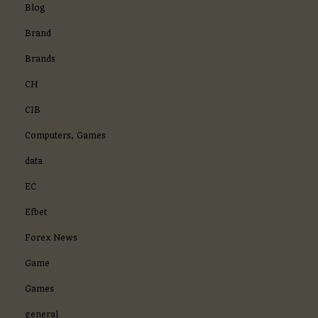
Blog
Brand
Brands
CH
CIB
Computers, Games
data
EC
Efbet
Forex News
Game
Games
general