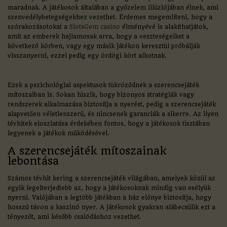
2
maradnak. A játékosok általában a győzelem illúziójában élnek, ami
0
szenvedélybetegségekhez vezethet. Érdemes megemlíteni, hogy a
2
szórakozásotokat a
SlotsGem casino
élményévé is alakíthatjátok,
6
amit az emberek hajlamosak arra, hogy a veszteségeiket a
következő körben, vagy egy másik játékon keresztül próbálják
visszanyerni, ezzel pedig egy ördögi kört alkotnak.
Ezek a pszichológiai aspektusok tükröződnek a szerencsejáték
mítoszaiban is. Sokan hiszik, hogy bizonyos stratégiák vagy
rendszerek alkalmazása biztosítja a nyerést, pedig a szerencsejáték
alapvetően véletlenszerű, és nincsenek garanciák a sikerre. Az ilyen
tévhitek eloszlatása érdekében fontos, hogy a játékosok tisztában
legyenek a játékok működésével.
A szerencsejáték mítoszainak
lebontása
Számos tévhit kering a szerencsejáték világában, amelyek közül az
egyik legelterjedtebb az, hogy a játékosoknak mindig van esélyük
nyerni. Valójában a legtöbb játékban a ház előnye biztosítja, hogy
hosszú távon a kaszinó nyer. A játékosok gyakran alábecsülik ezt a
tényezőt, ami később csalódáshoz vezethet.