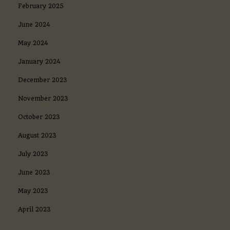
February 2025
June 2024
May 2024
January 2024
December 2023
November 2023
October 2023
August 2023
July 2023
June 2023
May 2023
April 2023