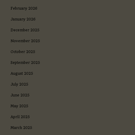
February 2026
January 2026
December 2025
November 2025
October 2025
September 2025
August 2025
July 2025
June 2025
May 2025
April 2025
March 2025