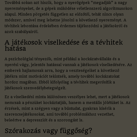
Továbbá sokan azt hiszik, hogy a nyerőgépek “megadják” a nagy
nyereményeket, de a gépek működése véletlenszerű algoritmusokon
alapul. Minden pörgetés független az előzőtől, tehát nincs olyan
módszer, amivel meg lehetne jósolni a következő nyereményt. A
tévhitek lebontása érdekében érdemes tájékozódni a játékokról és
azok szabályairól.
A játékosok viselkedése és a tévhitek
hatása
A pszichológiai tényezők, mint például a kockázatvállalás és a
nyerési vágy, jelentős hatással vannak a játékosok viselkedésére. Az
emberek hajlamosak arra, hogy a veszteségeiket a következő
játékra mint motivációt tekintsék, amely további kockázatokat
hordoz magában. Ebből kifolyólag a tévhitek megerősítik a
játékosok szenvedélybetegségeit.
Ez a viselkedési minta különösen veszélyes lehet, mert a játékosok
nemcsak a pénzüket kockáztatják, hanem a mentális jólétüket is. Az
érzések, mint a szégyen vagy a bűntudat, gyakran kísérik a
szerencsejátékosokat, ami további problémákhoz vezethet,
beleértve a depressziót és a szorongást is.
Szórakozás vagy függőség?