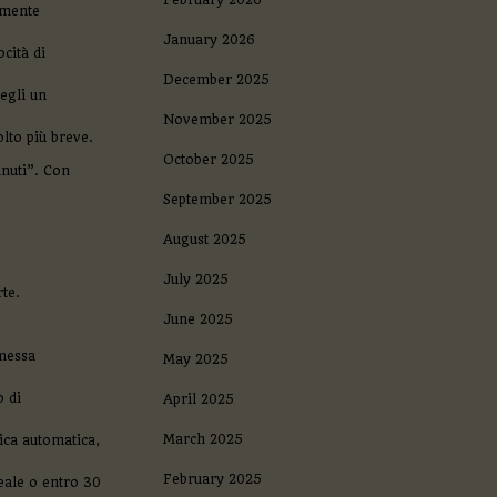
tamente
January 2026
cità di
December 2025
egli un
November 2025
lto più breve.
October 2025
inuti”. Con
September 2025
August 2025
July 2025
te.
June 2025
mmessa
May 2025
o di
April 2025
March 2025
fica automatica,
February 2025
reale o entro 30