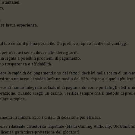
 istantanei,
ro,
,
e la tua esperienza.
sul tuo conto il prima possibile. Un prelievo rapido ha diversi vantaggi:
i per altri usi senza dover attendere giorni.
sia legata a possibili problemi di pagamento.
o trasparenza e affidabilità.
dera la rapidità dei pagamenti uno dei fattori decisivi nella scelta di un nu
ostrano un tasso di soddisfazione medio del 92 % rispetto a quelli più lenti
recenti hanno integrato soluzioni di pagamento come portafogli elettronici
borazione. Quando scegli un casinò, verifica sempre che il metodo di prelie
chiare e rapide.
menti in minuti. Ecco i criteri di selezione più efficaci:
enze rilasciate da autorità rispettate (Malta Gaming Authority, UK Gambli
a licenza garantisce protezione dei giocatori.