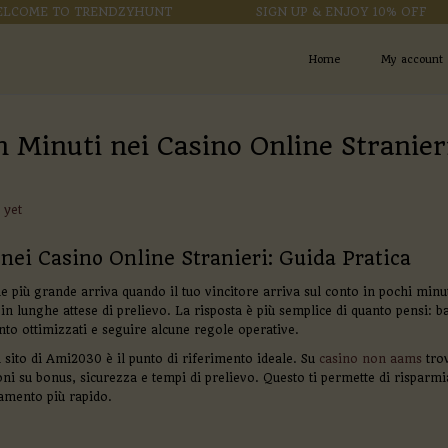
E TO TRENDZYHUNT
SIGN UP & ENJOY 10% OFF
Home
My account
Minuti nei Casino Online Stranier
 yet
ei Casino Online Stranieri: Guida Pratica
e più grande arriva quando il tuo vincitore arriva sul conto in pochi minut
 lunghe attese di prelievo. La risposta è più semplice di quanto pensi: ba
o ottimizzati e seguire alcune regole operative.
l sito di Ami2030 è il punto di riferimento ideale. Su
casino non aams
trov
oni su bonus, sicurezza e tempi di prelievo. Questo ti permette di risparmi
gamento più rapido.