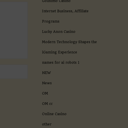
Golisimo Casino
Internet Business, Affiliate
Programs
Lucky Anon Casino
Modern Technology Shapes the
iGaming Experience
names for ai robots 1
NEW
News
OM
OM cc
Online Casino
other