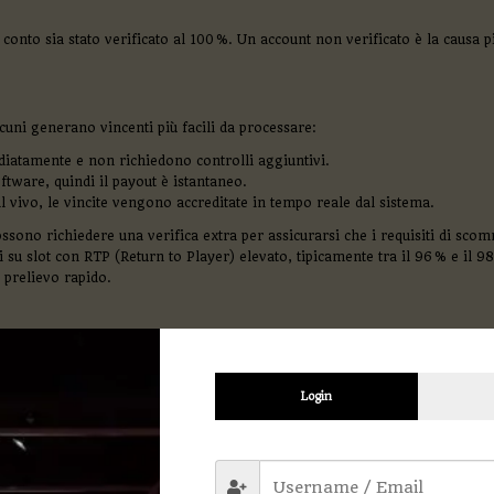
o conto sia stato verificato al 100 %. Un account non verificato è la causa 
cuni generano vincenti più facili da processare:
iatamente e non richiedono controlli aggiuntivi.
tware, quindi il payout è istantaneo.
l vivo, le vincite vengono accreditate in tempo reale dal sistema.
ossono richiedere una verifica extra per assicurarsi che i requisiti di sc
i su slot con RTP (Return to Player) elevato, tipicamente tra il 96 % e il 98 
i prelievo rapido.
accompagnata da suggerimenti pratici:
casino bloccherà il prelievo.
Login
o
– Alcuni casinò impongono verifiche più lunghe.
 email errato o un numero di telefono non più in uso può bloccare la pro
ò innescare controlli anti‑frodi più lunghi.
enti è la causa più frequente di ritardi.
press” per i membri VIP. Se giochi regolarmente, chiedi di essere promos