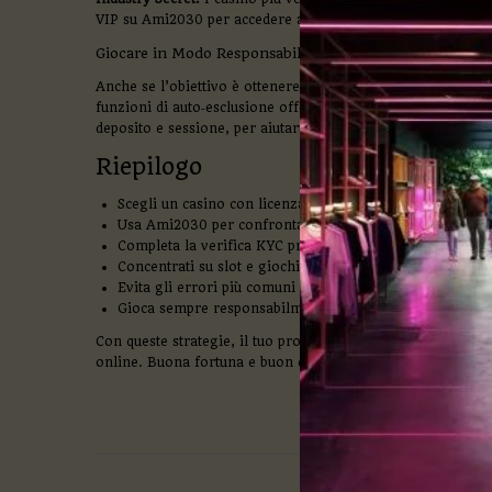
VIP su Ami2030 per accedere a questi vantaggi.
Giocare in Modo Responsabile
Anche se l’obiettivo è ottenere soldi rapidamente, è fondam
funzioni di auto‑esclusione offerte dal casino e ricorda di 
deposito e sessione, per aiutarti a giocare in modo controll
Riepilogo
Scegli un casino con licenza riconosciuta e metodi di pa
Usa Ami2030 per confrontare i
migliori casino non A
Completa la verifica KYC prima di richiedere il prelievo
Concentrati su slot e giochi con RTP alto per vincite rap
Evita gli errori più comuni e sfrutta i consigli degli esp
Gioca sempre responsabilmente, impostando limiti e usa
Con queste strategie, il tuo prossimo pagamento potrà arri
online. Buona fortuna e buon divertimento!
B
e
w
e
r