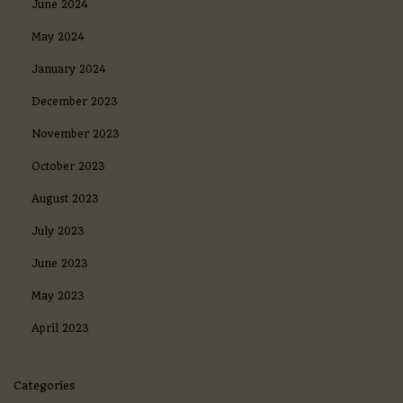
June 2024
May 2024
January 2024
December 2023
November 2023
October 2023
August 2023
July 2023
June 2023
May 2023
April 2023
Categories