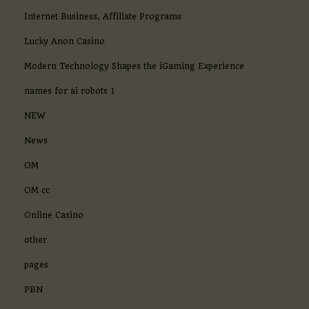
Internet Business, Affiliate Programs
Lucky Anon Casino
Modern Technology Shapes the iGaming Experience
names for ai robots 1
NEW
News
OM
OM cc
Online Casino
other
pages
PBN