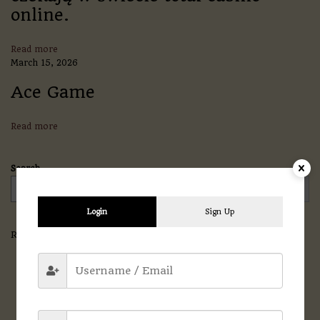
h
online.
R
e
w
Read more
a
March 15, 2026
r
d
Ace Game
R
u
Read more
s
h
B
e
Search
s
Search
t
B
Login
Sign Up
l
Recent Posts
a
c
k
Golisimo Casino: Der Mythos vom schnellen Gewinn entlarvt,
j
die Wahrheit dahinter
a
c
Ekscytująca gra i wysokie wygrane czekają w świecie total
k