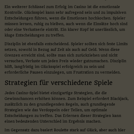
Ein weiterer Schlüssel zum Erfolg im Casino ist die emotionale
Kontrolle. Glücksspiel kann sehr aufregend sein und zu impulsiven
Entscheidungen führen, wenn die Emotionen hochkochen. Spieler
müssen lernen, ruhig zu bleiben, auch wenn die Einsätze hoch sind
oder eine Verlustserie eintritt. Ein klarer Kopf ist unerlässlich, um
kluge Entscheidungen zu treffen.
Disziplin ist ebenfalls entscheidend. Spieler sollten sich feste Limits
setzen, sowohl in Bezug auf Zeit als auch auf Geld. Wenn diese
Grenzen erreicht sind, sollte man sich zurückziehen und nicht
versuchen, Verluste um jeden Preis wieder gutzumachen. Disziplin
hilft, langfristig im Glücksspiel erfolgreich zu sein und
erforderliche Pausen einzulegen, um Frustration zu vermeiden.
Strategien für verschiedene Spiele
Jedes Casino-Spiel bietet einzigartige Strategien, die die
Gewinnchancen erhöhen können. Zum Beispiel erfordert Blackjack,
zusätzlich zu den grundlegenden Regeln, auch grundlegende
Strategien wie das Verdoppeln oder Teilen, um optimale
Entscheidungen zu treffen. Das Erlernen dieser Strategien kann
einen bedeutenden Unterschied im Ergebnis machen.
Im Gegensatz dazu basiert Roulette stark auf Glück, aber auch hier