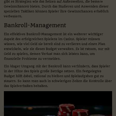
gibt es Strategien wie das Setzen auf Außenwetten, die bessere
Gewinnchancen bieten. Durch das Studieren und Anwenden dieser
speziellen Taktiken können Spieler ihre Gewinnchancen erheblich
verbessern.
Bankroll-Management
Ein effektives Bankroll-Management ist ein weiterer wichtiger
Aspekt des erfolgreichen Spielens im Casino. Spieler müssen
wissen, wie viel Geld sie bereit sind zu verlieren und einen Plan
entwickeln, wie sie dieses Budget verwalten. Es ist ratsam, nur mit
Geld zu spielen, dessen Verlust man sich leisten kann, um
finanzielle Probleme zu vermeiden.
Ein kluger Umgang mit der Bankroll kann verhindern, dass Spieler
in der Hitze des Spiels große Beträge setzen. Ein festgelegtes
Budget hilft dabei, rational zu bleiben und Spielaufgaben gut zu
steuern. So kann man auch in schwierigen Zeiten die Kontrolle über
das Spielverhalten behalten.