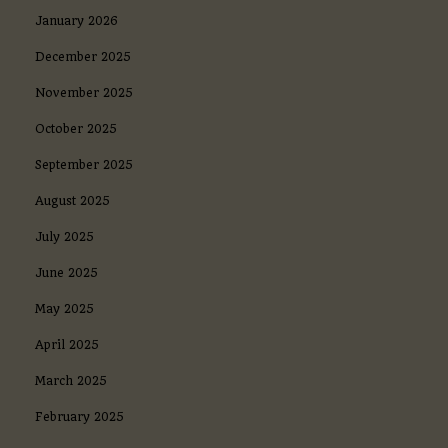
o
January 2026
m
p
December 2025
l
e
November 2025
x
A
October 2025
c
t
September 2025
i
o
August 2025
n
s
July 2025
June 2025
May 2025
April 2025
March 2025
February 2025