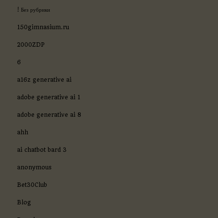
! Без рубрики
150gimnasium.ru
2000ZDP
6
a16z generative ai
adobe generative ai 1
adobe generative ai 8
ahh
ai chatbot bard 3
anonymous
Bet30Club
Blog