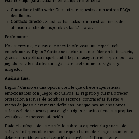
Estamos aquí para ayudarte en cualquier momento:
Consultar el sitio web
: Encuentra respuestas en nuestros FAQs
detallados.
Contacto directo
: Satisface tus dudas con nuestras líneas de
atención al cliente disponibles las 24 horas.
Perfomance
No esperes a que otras opciones te ofrezcan una experiencia
emocionante. Digits 7 Casino se adelanta como líder en la industria,
gracias a su política inquebrantable para asegurar el respeto por los
jugadores y brindarles un lugar de entretenimiento seguro y
acogedor.
Análisis final
Digits 7 Casino es una opción creíble que ofrece experiencias
emocionantes con juegos exclusivos. El registro y cuenta ofrecen
protección a través de nombres seguros, contraseñas fuertes y
metas de juego claramente definidas. Aunque hay muchos otros
sitios web de apuestas para elegir, Digits 7 Casino tiene sus propias
ventajas que merecen atención.
Dado el enfoque de este artículo sobre la experiencia general del
sitio, es indispensable mencionar que el tema de riesgos asumiendo
debe ser tenido en consideración a través de información y