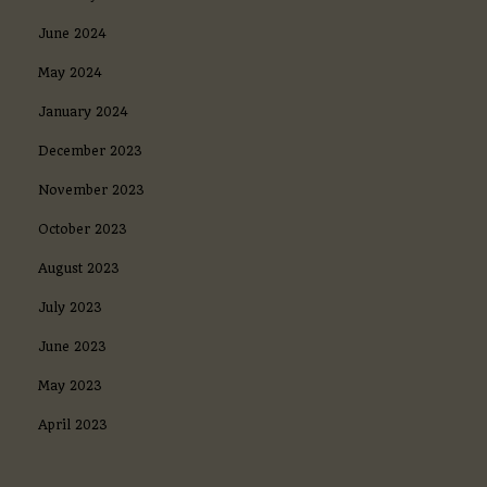
u
June 2024
p
b
May 2024
e
i
January 2024
n
g
December 2023
i
s
November 2023
t
d
October 2023
a
s
August 2023
V
July 2023
e
r
June 2023
a
n
May 2023
l
a
April 2023
s
s
u