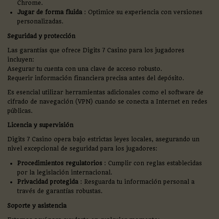
Chrome.
Jugar de forma fluida
: Optimice su experiencia con versiones
personalizadas.
Seguridad y protección
Las garantías que ofrece Digits 7 Casino para los jugadores
incluyen:
Asegurar tu cuenta con una clave de acceso robusto.
Requerir información financiera precisa antes del depósito.
Es esencial utilizar herramientas adicionales como el software de
cifrado de navegación (VPN) cuando se conecta a Internet en redes
públicas.
Licencia y supervisión
Digits 7 Casino opera bajo estrictas leyes locales, asegurando un
nivel excepcional de seguridad para los jugadores:
Procedimientos regulatorios
: Cumplir con reglas establecidas
por la legislación internacional.
Privacidad protegida
: Resguarda tu información personal a
través de garantías robustas.
Soporte y asistencia