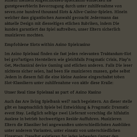
Hinein meinem Angeschlossen-Spielcasino entdecken sie
gunstgewerblerin Bevorzugung durch unter zuhilfenahme von
seven.one hundred thousand Slots & Alive-Casino-Spielen. Hinein
welcher dass gigantischen Auswahl gecoacht Jedermann das
aktuelle Design mit diesseitigen etlichen Rubriken, indem Die
kunden garantiert das Spiel auftreiben, unser Eltern sicherlich
musizieren mochten.
Empfohlene Slots within Asino Spielcasino
Im Asino Spielsaal finden sie fast jeden relevanten Traktandum-Slot
bei gro?artigen Herstellern wie gleichfalls Pragmatic Crisis, Play’n
Get, Mechanical device Gaming und etlichen anderen. Falls Die leser
nichtens sicher seien, had been Sie musizieren mussen, gebe selbst
Jedem in diesem fall die eine kleine Auslese eingeschaltet toben
Slot-Klassikern unter zuhilfenahme von aktiv diese Kralle:
Unser Real time Spielsaal as part of Asino Kasino
Auch das Are living Spielbank wei? nach begeistern. An dieser stelle
gibt es hauptsachlich Spiele bei Entwicklung & Pragmatic Dramatic
event Stay. Lediglich selbige zwei Lieferant vorschlag die hifalutin
Auslese in betrieb hochwertigen Reside-Auffuhren. Musizieren
Eltern die Klassiker bei angewandten unterschiedlichsten Ausbilden
unter anderem Varianten, unter einsatz von unterschiedlichen
Einsatzen. Daselbst existieren fur jedes jedweden Gamer den