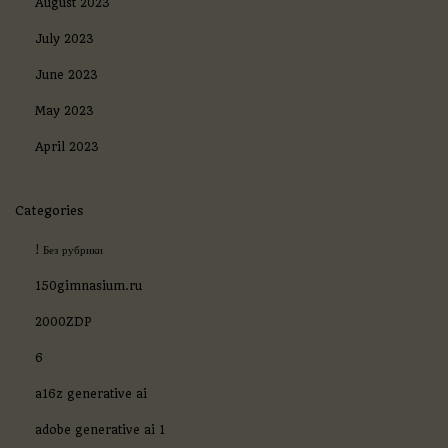
b
August 2023
n
July 2023
i
s
June 2023
F
o
May 2023
r
t
April 2023
u
n
e
Categories
s
F
a
! Без рубрики
v
150gimnasium.ru
o
r
2000ZDP
t
h
6
e
B
a16z generative ai
o
l
adobe generative ai 1
d