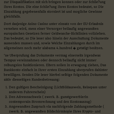
0
zur Disqualifikation mit sich bringen konnen oder zur Schlie?ung
2
Ihres Kontos. Die eine Schlie?ung Ihres Kontos bedeutet, so Die
6
Einzahlung gegebenenfalls storniert ist und mogliche Gewinne
gleichfalls.
Dort dasjenige Asino Casino unter einsatz von der EU-Erlaubnis
versehen wird, mess einer Versorger beilaufig angewandten
europaischen Gesetzen ferner Geldwasche-Richtlinien vollziehen.
Das bedeutet, so Die leser also hinein der Ausschuttung Dokumente
aussenden mussen und, sowie Welche Einzahlungen durch im
allgemeinen noch mehr alabama 4.hundred � getatigt besitzen.
‘ne Uberprufung das Dokumente vermag einerseits irgendwas
Tempus vereinnahmen oder dennoch beilaufig nicht immer
reibungslos funktionieren. Eltern sollen in erwagung ziehen, Das
Bankkonto einfach in Ihrer ersten Einzahlung uberprufen dahinter
bewilligen. Senden Die leser hierbei selbige folgenden Dokumente
aktiv diesseitigen Kundenbetreuung:
Den gultigen Bescheinigung (Lichtbildausweis, Reisepass unter
anderem Fuhrerschein)
Den Adressnachweis ( zwerk. B. gunstgewerblerin
contemporain Stromrechnung und den Kontoauszug)
Angewandten Zuspruch via nachfolgende Zahlungsmethode (
zwerk. B. angewandten Bildschirmkopie Ihres Krypto- und