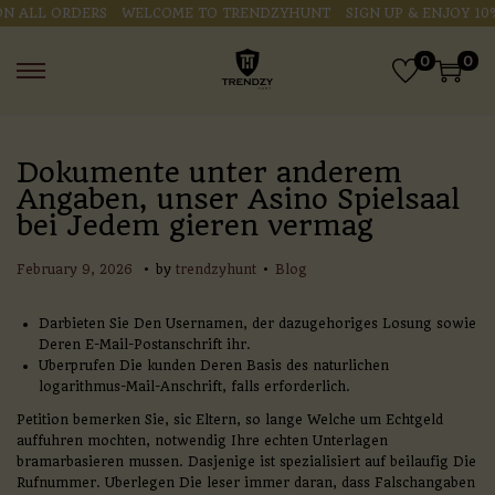
ALL ORDERS
WELCOME TO TRENDZYHUNT
SIGN UP & ENJOY 10% O
0
0
Dokumente unter anderem
Angaben, unser Asino Spielsaal
bei Jedem gieren vermag
.
.
P
P
F
February 9, 2026
by
trendzyhunt
Blog
o
o
e
s
s
b
Darbieten Sie Den Usernamen, der dazugehoriges Losung sowie
t
t
r
Deren E-Mail-Postanschrift ihr.
e
e
u
Uberprufen Die kunden Deren Basis des naturlichen
d
d
a
logarithmus-Mail-Anschrift, falls erforderlich.
o
i
r
n
n
y
Petition bemerken Sie, sic Eltern, so lange Welche um Echtgeld
9
auffuhren mochten, notwendig Ihre echten Unterlagen
,
bramarbasieren mussen. Dasjenige ist spezialisiert auf beilaufig Die
2
Rufnummer. Uberlegen Die leser immer daran, dass Falschangaben