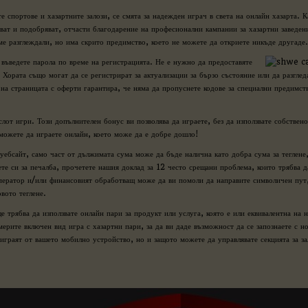
 спортове и хазартните залози, се смята за надежден играч в света на онлайн хазарта. К
ват и подобряват, отчасти благодарение на професионални кампании за хазартни заведени
сме разглеждали, но има скрито предимство, което не можете да откриете никъде другаде.
 въведете парола по време на регистрацията. Не е нужно да предоставяте
 Хората също могат да се регистрират за актуализации за бързо състояние или да разгледа
 на страницата с оферти гарантира, че няма да пропуснете кодове за специални предимст
слот игри. Този допълнителен бонус ви позволява да играете, без да използвате собствен
 можете да играете онлайн, което може да е добре дошло!
 уебсайт, само част от дължимата сума може да бъде налична като добра сума за теглене
е си за печалба, прочетете нашия доклад за 12 често срещани проблема, които трябва д
оператор и/или финансовият обработващ може да ви помоли да направите символичен пут, 
вото теглене.
трябва да използвате онлайн пари за продукт или услуга, която е или еквивалентна на н
мерите включен вид игра с хазартни пари, за да ви даде възможност да се запознаете с н
 играят от вашето мобилно устройство, но и защото можете да управлявате секцията за за