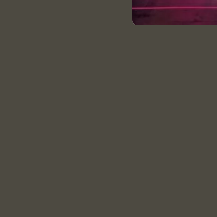
о
л
ь
ш
и
м
в
ы
б
о
р
о
м
с
л
о
т
о
в
,
б
ы
с
т