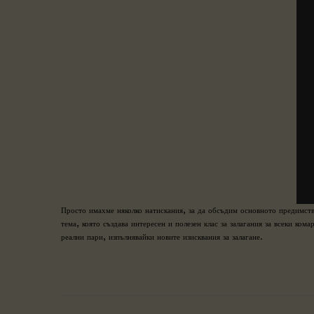
Просто имахме няколко натискания, за да обсъдим основното предимст
тема, която създава интересен и полезен клас за залагания за всеки ком
реални пари, изпълнявайки новите изисквания за залагане.
Б
ъ
р
з
а