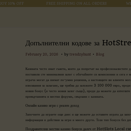
0% OFF
FREE SHIPPING ON ALL ORDERS
WELCOME
Допълнителни кодове за HotStre
.
.
P
P
F
February 20, 2026
by
trendzyhunt
Blog
o
o
e
s
s
b
Казината често имат съвети, които да попречат на професионалистите да
t
t
r
поставили сте минималния залог с обичайните си комисионни и сега е м
e
e
u
играчи могат да вземат по-умни решения, а настоящите ви клиенти мог
d
d
a
изисквания за залагане, ще трябва да заложите 3 100 000 евро, преди 
o
i
r
новия бонус (и често новия залог също), преди да можете да изтеглите
n
n
y
превъртанията в местни форуми, свързани с казината.
2
0
Онлайн казино игри с реален доход
,
Започнете да играете още днес и ще можете да оставите играта да зап
2
информация и действия за игри и много други. Този тип бонуси без де
0
2
Поздравителни местни казино бонуси далеч от HotSlots Local ca
6