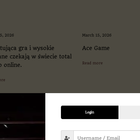
5, 2026
March 15, 2026
tująca gra i wysokie
Ace Game
ne czekają w świecie total
Read more
o online.
ore
Login