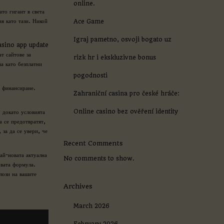
online.
ато гигант в света
я като тази. Никой
Ace Game
Igraj pametno, osvoji bogato uz
т сайтове за
rizk hr i ekskluzivne bonus
ва като безплатни
pogodnosti
о финансиране.
Zahraniční casina pro české hráče:
Online casino bez ověření identity
, докато условията
а се предотвратят,
за да се увери, че
Recent Comments
ай-новата актуална
No comments to show.
овата формула.
лози на вашите
Archives
March 2026
February 2026