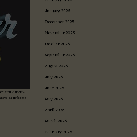
January 2026
December 2025
November 2025
October 2025
September 2025
August 2025
July 2025
June 2025
зпълнен с цветна
ожете да изберете
May 2025
April 2025
March 2025
February 2025