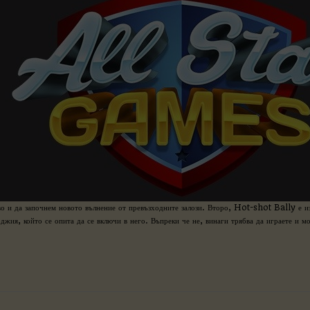
во и да започнем новото вълнение от превъзходните залози. Второ, Hot-shot Bally е и
арджия, който се опита да се включи в него. Въпреки че не, винаги трябва да играете и м