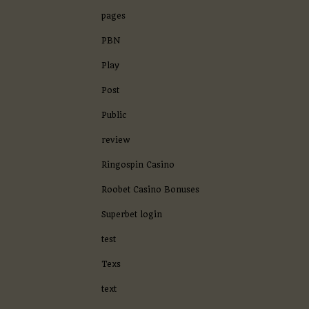
pages
PBN
Play
Post
Public
review
Ringospin Casino
Roobet Casino Bonuses
Superbet login
test
Texs
text