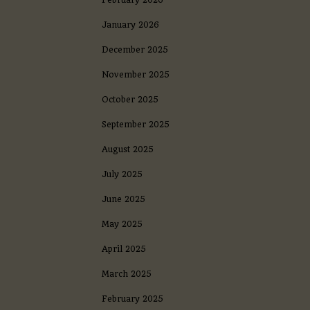
January 2026
December 2025
November 2025
October 2025
September 2025
August 2025
July 2025
June 2025
May 2025
April 2025
March 2025
February 2025