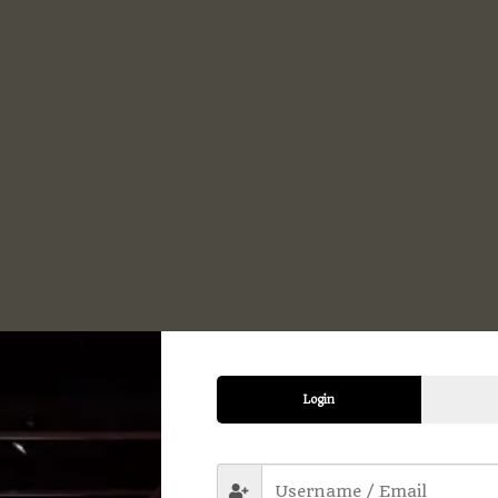
Login