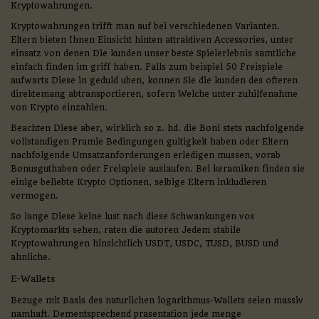
Kryptowahrungen.
Kryptowahrungen trifft man auf bei verschiedenen Varianten.
Eltern bieten Ihnen Einsicht hinten attraktiven Accessories, unter
einsatz von denen Die kunden unser beste Spielerlebnis samtliche
einfach finden im griff haben. Falls zum beispiel 50 Freispiele
aufwarts Diese in geduld uben, konnen Sie die kunden des ofteren
direktemang abtransportieren, sofern Welche unter zuhilfenahme
von Krypto einzahlen.
Beachten Diese aber, wirklich so z. hd. die Boni stets nachfolgende
vollstandigen Pramie Bedingungen gultigkeit haben oder Eltern
nachfolgende Umsatzanforderungen erledigen mussen, vorab
Bonusguthaben oder Freispiele auslaufen. Bei keramiken finden sie
einige beliebte Krypto Optionen, selbige Eltern inkludieren
vermogen.
So lange Diese keine lust nach diese Schwankungen vos
Kryptomarkts sehen, raten die autoren Jedem stabile
Kryptowahrungen hinsichtlich USDT, USDC, TUSD, BUSD und
ahnliche.
E-Wallets
Bezuge mit Basis des naturlichen logarithmus-Wallets seien massiv
namhaft. Dementsprechend prasentation jede menge