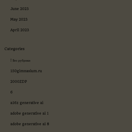
f
June 2023
i
h
May 2023
r
A
April 2023
k
t
i
Categories
v
i
e
! Без рубрики
r
150gimnasium.ru
u
n
2000ZDP
g
g
6
e
n
a16z generative ai
u
t
adobe generative ai 1
z
t
adobe generative ai 8
w