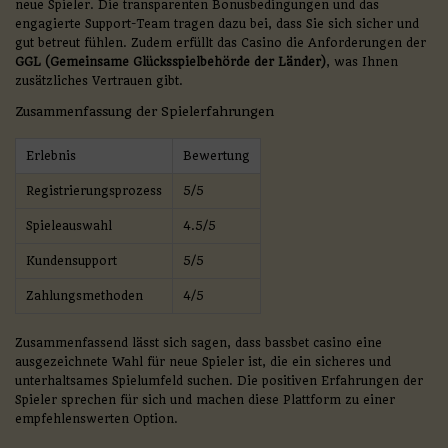
neue Spieler. Die transparenten Bonusbedingungen und das
engagierte Support-Team tragen dazu bei, dass Sie sich sicher und
gut betreut fühlen. Zudem erfüllt das Casino die Anforderungen der
GGL (Gemeinsame Glücksspielbehörde der Länder)
, was Ihnen
zusätzliches Vertrauen gibt.
Zusammenfassung der Spielerfahrungen
Erlebnis
Bewertung
Registrierungsprozess
5/5
Spieleauswahl
4.5/5
Kundensupport
5/5
Zahlungsmethoden
4/5
Zusammenfassend lässt sich sagen, dass bassbet casino eine
ausgezeichnete Wahl für neue Spieler ist, die ein sicheres und
unterhaltsames Spielumfeld suchen. Die positiven Erfahrungen der
Spieler sprechen für sich und machen diese Plattform zu einer
empfehlenswerten Option.
M