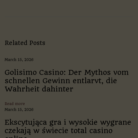
a
s
t
e
r
i
n
Related Posts
g
V
i
March 15, 2026
r
t
Golisimo Casino: Der Mythos vom
u
schnellen Gewinn entlarvt, die
a
Wahrheit dahinter
l
S
p
Read more
o
March 15, 2026
r
t
Ekscytująca gra i wysokie wygrane
s
czekają w świecie total casino
B
e