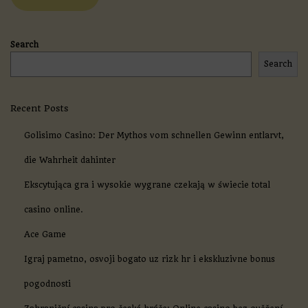
a
k
a
B
Search
i
Search
n
g
o
S
Recent Posts
t
r
Golisimo Casino: Der Mythos vom schnellen Gewinn entlarvt,
a
t
die Wahrheit dahinter
e
Ekscytująca gra i wysokie wygrane czekają w świecie total
g
i
casino online.
e
s
Ace Game
a
n
Igraj pametno, osvoji bogato uz rizk hr i ekskluzivne bonus
d
T
pogodnosti
i
p