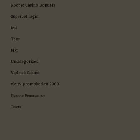
Roobet Casino Bonuses
Superbet login
test
Texs
text
Uncategorized
VipLuck Casino
vkusv-promokod.ru 2000
Новости Криптовалют
Текста