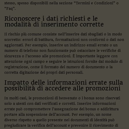
stesso, spesso disponibili nella sezione “Termini e Condizioni” o
“Faq”.
Riconoscere i dati richiesti e le
modalità di inserimento corrette
Il rischio più comune consiste nell’inserire dati sbagliati o in modo
scorretto: errori di battitura, formattazioni non conformi o dati non
aggiornati. Per esempio, inserire un indirizzo email errato o un
numero di telefono non funzionante può ostacolare le verifiche di
sicurezza o l’accesso alle promozioni. È importante leggere con
attenzione ogni campo e seguire le istruzioni fornite dal modulo di
registrazione, come il formato del numero di documento o la
corretta digitazione dei propri dati personali.
Impatto delle informazioni errate sulla
possibilità di accedere alle promozioni
In molti casi, le promozioni di benvenuto o i bonus sono riservati
solo a utenti con dati verificati e corretti. Inserire informazioni
errate può compromettere l’assegnazione dei bonus o addirittura
portare alla sospensione dell’account. Per esempio, un nome
diverso rispetto a quello presente nei documenti di identità può
pregiudicare la verifica dell’account e prevenire il ricevimento di