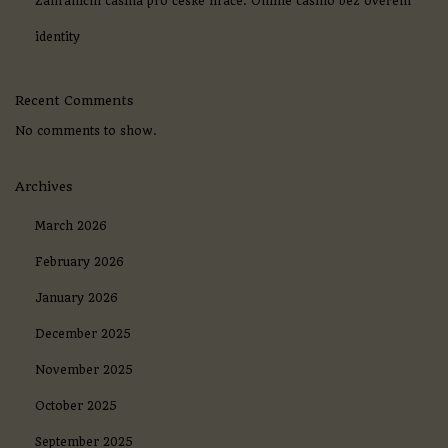
Zahraniční casina pro české hráče: Online casino bez ověření
s
f
identity
o
r
S
Recent Comments
u
c
No comments to show.
c
e
s
Archives
s
March 2026
February 2026
January 2026
December 2025
November 2025
October 2025
September 2025