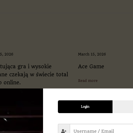
5, 2026
March 15, 2026
tująca gra i wysokie
Ace Game
ne czekają w świecie total
Read more
o online.
ore
Login