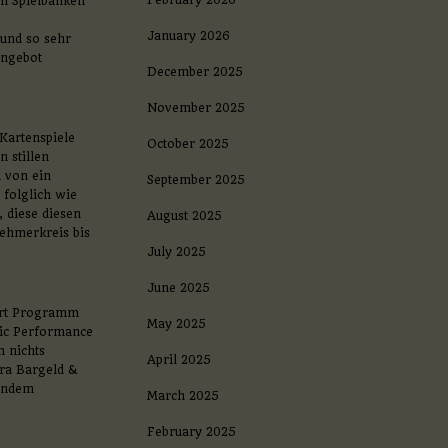
en Spielbanken
January 2026
und so sehr
angebot
December 2025
November 2025
 Kartenspiele
October 2025
n stillen
 von ein
September 2025
 folglich wie
 diese diesen
August 2025
nehmerkreis bis
July 2025
June 2025
uhrt Programm
May 2025
tic Performance
 nichts
April 2025
tra Bargeld &
gendem
March 2025
February 2025