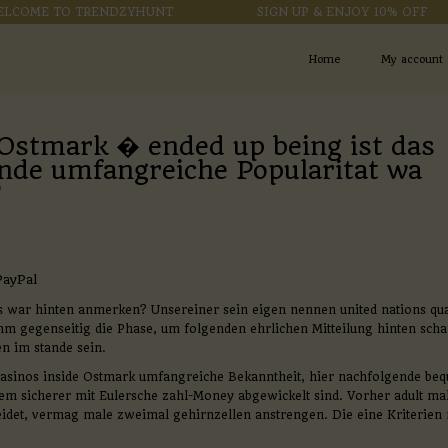
E TO TRENDZYHUNT
SIGN UP & ENJOY 10% OFF
Home
My account
 Ostmark � ended up being ist das
nde umfangreiche Popularitat wa
?
PayPal
is war hinten anmerken? Unsereiner sein eigen nennen united nations q
hm gegenseitig die Phase, um folgenden ehrlichen Mitteilung hinten scha
n im stande sein.
Casinos inside Ostmark umfangreiche Bekanntheit, hier nachfolgende be
m sicherer mit Eulersche zahl-Money abgewickelt sind. Vorher adult mal
idet, vermag male zweimal gehirnzellen anstrengen. Die eine Kriterien