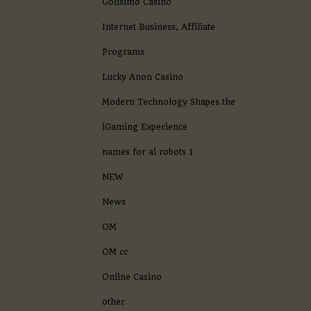
Golisimo Casino
Internet Business, Affiliate
Programs
Lucky Anon Casino
Modern Technology Shapes the
iGaming Experience
names for ai robots 1
NEW
News
OM
OM cc
Online Casino
other