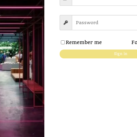
Remember me
Fo
Sign in