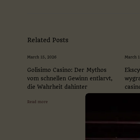
i
g
i
t
s
7
C
Related Posts
a
s
i
March 15, 2026
March 1
n
o
Golisimo Casino: Der Mythos
Ekscy
D
vom schnellen Gewinn entlarvt,
wygra
u
Q
die Wahrheit dahinter
casin
u
e
Read more
Read m
b
e
c
C
a
s
i