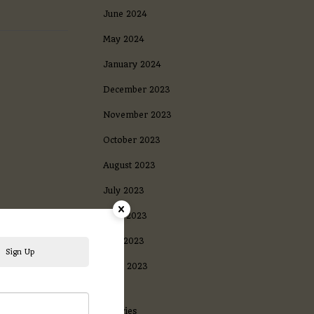
June 2024
May 2024
January 2024
December 2023
November 2023
October 2023
August 2023
July 2023
June 2023
May 2023
Sign Up
April 2023
Categories