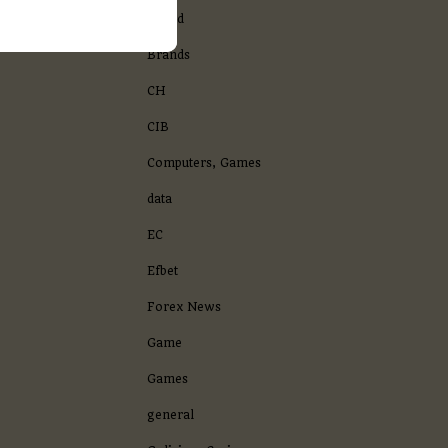
Brand
Brands
CH
CIB
Computers, Games
data
EC
Efbet
Forex News
Game
Games
general