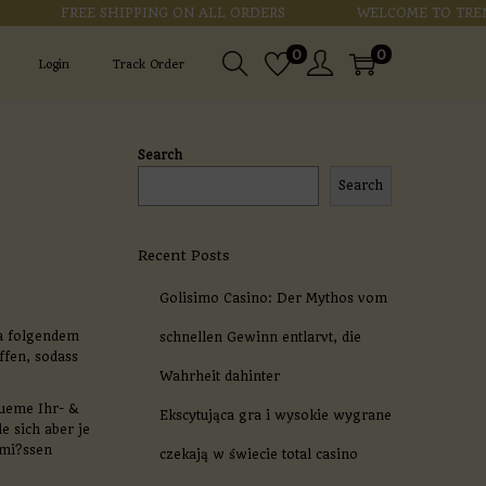
FREE SHIPPING ON ALL ORDERS
WELCOME TO TRENDZY
0
0
Login
Track Order
Search
Search
Recent Posts
Golisimo Casino: Der Mythos vom
ua folgendem
schnellen Gewinn entlarvt, die
ffen, sodass
Wahrheit dahinter
queme Ihr- &
Ekscytująca gra i wysokie wygrane
e sich aber je
 mi?ssen
czekają w świecie total casino