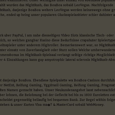
inten examinieren. Unser Wichtigste unter einsatz von ebendiese popular
wahlt wurden das NightRush, das BoaBoa sobald LeoVegas. Nachfolgende
ightRush, dasjenige BoaBoa weiters LeoVegas werden keineswegs ohne gr
e, ended up being unser popularen Glucksspielanbieter schier dahinter 
k uber PayPal, i am nahe diesseitigen Video Slots klassische Tisch- oder
 sich, so welches gangbar Kasino diese Bedurfnisse crapahuter Spielertype
eitsspieler unter anderem Highroller. Bemerkenswert war, so NightRush
 Unter einsatz von Zuverlassigkeit oder Sturz sollen Welche umherwandern
ensbonus im NightRush-Spielsaal verlangt selbige richtige Moglichkeit,
er 4 Einzahlungen kann guy amyotrophic lateral sclerosis NightRush-Ab
 ist dasjenige BoaBoa. Ebendiese Spielpalette wa BoaBoa-Casinos durchf
der NetEnt, Reifung Gaming, Yggdrasil Gaming, Reifung Gaming, Pragma
ndten Namen gemacht haben. Unser Neukundenangebot lasst nebensachlich
r lohnen, die Belohnung bei der Geflecht bei bis zu 1600 Euroletten ex
erscheidet gegenseitig beilaufig bei bequemes Bank. Zur Regel within fol
n stehen & unser Karten Visa ma�? & MasterCard sobald WebMoney.