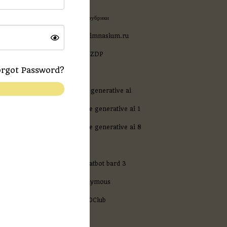
! Без рубрики
150gimnasium.ru
 mejorar tu
aso adelante.
2000ZDP
rgot Password?
utar del
6
iempre hay algo
a16z generative ai
adobe generative ai 1
adobe generative ai 8
ahh
ai chatbot bard 3
anonymous
Bet30Club
Blog