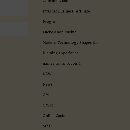
Golisimo Casino
Internet Business, Affiliate
Programs
Lucky Anon Casino
Modern Technology Shapes the
iGaming Experience
names for ai robots 1
NEW
News
OM
OM cc
Online Casino
other