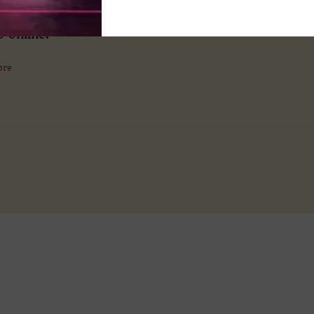
ne czekają w świecie total
Read more
o online.
ore