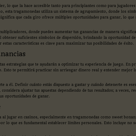
er, lo que la hace accesible tanto para principiantes como para jugadores
go, esta tragamonedas utiliza un sistema de agrupamiento, donde los símb
gnifica que cada giro ofrece múltiples oportunidades para ganar, lo que
 multiplicadores, donde puedes aumentar tus ganancias de manera signific
al obtener suficientes símbolos de dispersión, brindando la oportunidad d
estas características es clave para maximizar tus posibilidades de éxito.
anancias
s estrategias que te ayudarán a optimizar tu experiencia de juego. En pr
 Esto te permitirá practicar sin arriesgar dinero real y entender mejor l
rte a él. Definir cuánto estás dispuesto a gastar y cuándo detenerte es ese
considera ajustar tus apuestas dependiendo de tus resultados; a veces, red
tus oportunidades de ganar.
e
nta al jugar en casinos, especialmente en tragamonedas como sweet bonanz
por lo que es fundamental establecer límites personales. Esto incluye no s