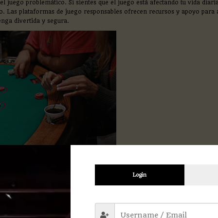
l juego problemático. Si sientes que el juego está afectando tu vida diaria
o. Las plataformas de juego responsables ofrecen recursos y apoyo para 
nga divertida y segura.
Login