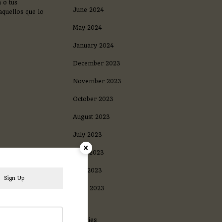
 o tus
June 2024
aquellos que lo
May 2024
January 2024
December 2023
November 2023
October 2023
August 2023
July 2023
June 2023
May 2023
Sign Up
April 2023
Categories