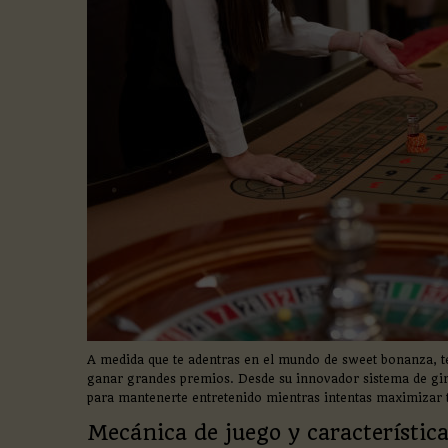
A medida que te adentras en el mundo de sweet bonanza, t
ganar grandes premios. Desde su innovador sistema de giro
para mantenerte entretenido mientras intentas maximizar 
Mecánica de juego y característica