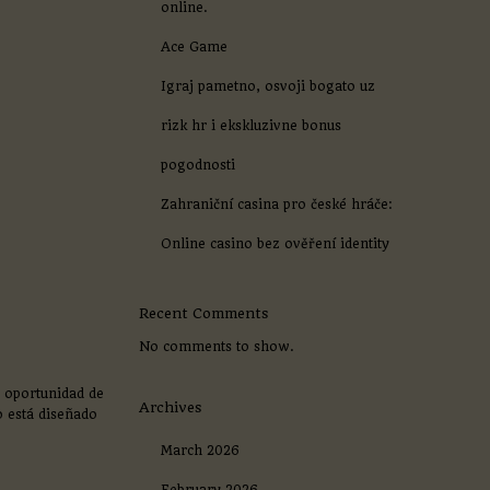
online.
Ace Game
Igraj pametno, osvoji bogato uz
rizk hr i ekskluzivne bonus
pogodnosti
Zahraniční casina pro české hráče:
Online casino bez ověření identity
Recent Comments
No comments to show.
 oportunidad de
Archives
o está diseñado
March 2026
February 2026