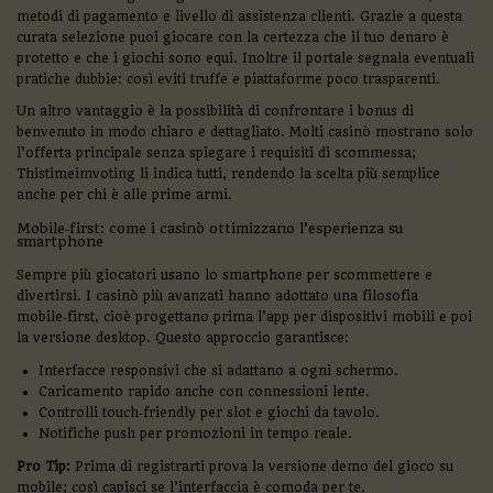
metodi di pagamento e livello di assistenza clienti. Grazie a questa
6
curata selezione puoi giocare con la certezza che il tuo denaro è
protetto e che i giochi sono equi. Inoltre il portale segnala eventuali
pratiche dubbie: così eviti truffe e piattaforme poco trasparenti.
Un altro vantaggio è la possibilità di confrontare i bonus di
benvenuto in modo chiaro e dettagliato. Molti casinò mostrano solo
l’offerta principale senza spiegare i requisiti di scommessa;
Thistimeimvoting li indica tutti, rendendo la scelta più semplice
anche per chi è alle prime armi.
Mobile‑first: come i casinò ottimizzano l’esperienza su
smartphone
Sempre più giocatori usano lo smartphone per scommettere e
divertirsi. I casinò più avanzati hanno adottato una filosofia
mobile‑first, cioè progettano prima l’app per dispositivi mobili e poi
la versione desktop. Questo approccio garantisce:
Interfacce responsivi che si adattano a ogni schermo.
Caricamento rapido anche con connessioni lente.
Controlli touch‑friendly per slot e giochi da tavolo.
Notifiche push per promozioni in tempo reale.
Pro Tip:
Prima di registrarti prova la versione demo del gioco su
mobile; così capisci se l’interfaccia è comoda per te.