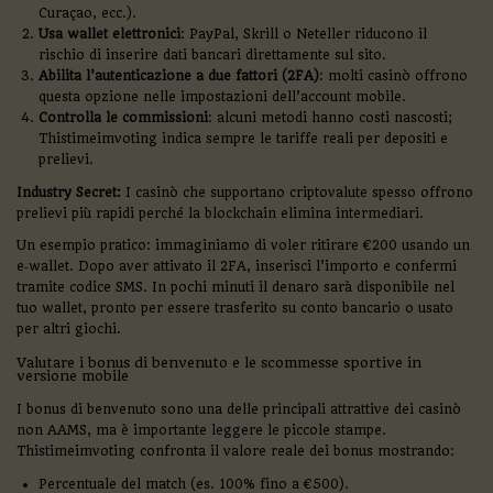
Curaçao, ecc.).
Usa wallet elettronici
: PayPal, Skrill o Neteller riducono il
rischio di inserire dati bancari direttamente sul sito.
Abilita l’autenticazione a due fattori (2FA)
: molti casinò offrono
questa opzione nelle impostazioni dell’account mobile.
Controlla le commissioni
: alcuni metodi hanno costi nascosti;
Thistimeimvoting indica sempre le tariffe reali per depositi e
prelievi.
Industry Secret:
I casinò che supportano criptovalute spesso offrono
prelievi più rapidi perché la blockchain elimina intermediari.
Un esempio pratico: immaginiamo di voler ritirare €200 usando un
e‑wallet. Dopo aver attivato il 2FA, inserisci l’importo e confermi
tramite codice SMS. In pochi minuti il denaro sarà disponibile nel
tuo wallet, pronto per essere trasferito su conto bancario o usato
per altri giochi.
Valutare i bonus di benvenuto e le scommesse sportive in
versione mobile
I bonus di benvenuto sono una delle principali attrattive dei casinò
non AAMS, ma è importante leggere le piccole stampe.
Thistimeimvoting confronta il valore reale dei bonus mostrando:
Percentuale del match (es. 100% fino a €500).