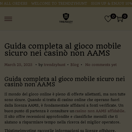
LL ORDERS
WELCOME TO TRENDZYHUNT
SIGN UP & ENJOY 10% OF
0
0
Guida completa al gioco mobile
sicuro nei casinò non AAMS
.
.
.
P
P
F
March 25, 2025
by
trendzyhunt
Blog
No comments yet
o
o
e
s
s
b
Guida completa al gioco mobile sicuro nei
t
t
r
casinò non AAMS
e
e
u
d
d
a
Il mondo del gioco online è pieno di offerte allettanti, ma non tutte
o
i
r
sono sicure. Quando si tratta di casino online che operano fuori
n
n
y
dalla licenza AAMS, è fondamentale affidarsi a fonti verificate. Un
5
buon punto di partenza è consultare un
casino non AAMS affidabile
.
,
Il sito offre recensioni approfondite e classifiche mensili che ti
2
aiutano a risparmiare tempo nella ricerca del miglior operatore.
0
Thistimeimvoting raccoglie informazioni su licenze offshore,
2