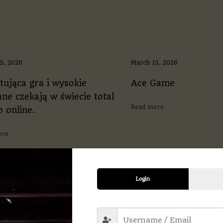
5, 2026
March 15, 2026
tująca gra i wysokie
Ace Game
ne czekają w świecie total
Read more
o online.
ore
Login