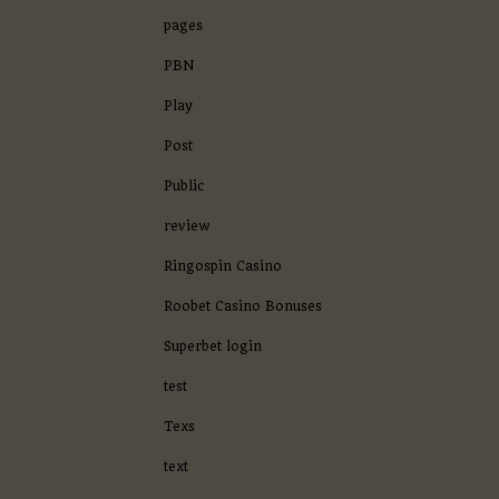
pages
PBN
Play
Post
Public
review
Ringospin Casino
Roobet Casino Bonuses
Superbet login
test
Texs
text