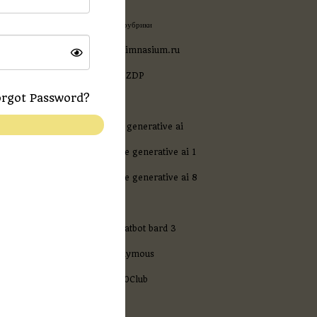
! Без рубрики
150gimnasium.ru
2000ZDP
rgot Password?
6
a16z generative ai
adobe generative ai 1
adobe generative ai 8
ahh
ai chatbot bard 3
anonymous
Bet30Club
Blog