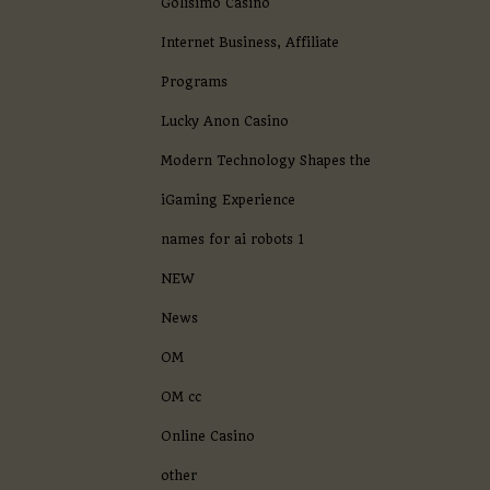
Golisimo Casino
Internet Business, Affiliate
Programs
Lucky Anon Casino
Modern Technology Shapes the
iGaming Experience
names for ai robots 1
NEW
News
OM
OM cc
Online Casino
other