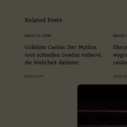
g
a
m
e
Related Posts
s
C
a
March 15, 2026
March 1
s
i
Golisimo Casino: Der Mythos
Ekscy
n
vom schnellen Gewinn entlarvt,
wygra
o
S
die Wahrheit dahinter
casin
p
i
Read more
Read m
e
l
a
u
s
w
a
h
l
–