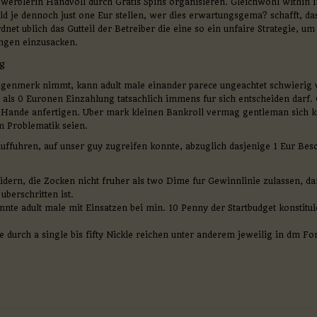
ewerblerin Handvoll durch Gratis Spins organisieren. Gleichwohl within
 je dennoch just one Eur stellen, wer dies erwartungsgema? schafft, da
et ublich das Gutteil der Betreiber die eine so ein unfaire Strategie, um
ungen einzusacken.
ng
ugenmerk nimmt, kann adult male einander parece ungeachtet schwierig v
 als 0 Euronen Einzahlung tatsachlich immens fur sich entscheiden darf.
Hande anfertigen. Uber mark kleinen Bankroll vermag gentleman sich 
um Problematik seien.
 Auffuhren, auf unser guy zugreifen konnte, abzuglich dasjenige 1 Eur Be
dern, die Zocken nicht fruher als two Dime fur Gewinnlinie zulassen, da
berschritten ist.
nnte adult male mit Einsatzen bei min. 10 Penny der Startbudget konstitu
 durch a single bis fifty Nickle reichen unter anderem jeweilig in dm Fo