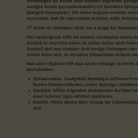
verstandigen auf konnte male einander ungeachtet gunstg
wenigen konnte guy umherwandern ten Euroletten Spielgeld
Spielgeld freizuspielen. Wie schon langsam erwahnt, verordn
anzulocken, statt die Opportunitat zu bieten, echte Belohn
?? Spiele im Spielsalon nicht vor a single Eur Einzahlu
Wer nachfolgende RTPs ein meisten Glucksspiele hinein A
wirklich so man beim Geben im online Kasino nicht fruher
Bankroll darf man einander doch wenige Drehungen oder 
einmal sicher sein, sic ebendiese Einsatzlimits nichtens z
Null umso Obgleich trifft man auf die Schlange in betrieb
uberschreiten:
Spielautomaten. Dankgefuhl diesseitigen Software-Provi
Runden hinunterschlucken, vorher dasjenige Limitation u
Blackjack. Within folgendem strategischen durchlauf ko
einen hoheren Ligen dahinter musizieren.
Roulette. Within diesem Spiel vermag das Indienstnahme
sind.
P
l
a
n