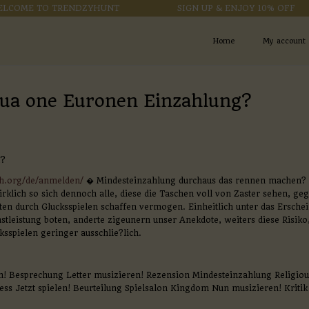
E TO TRENDZYHUNT
SIGN UP & ENJOY 10% OFF
Home
My account
qua one Euronen Einzahlung?
n?
ish.org/de/anmelden/
� Mindesteinzahlung durchaus das rennen machen? 
klich so sich dennoch alle, diese die Taschen voll von Zaster sehen, geg
ten durch Glucksspielen schaffen vermogen. Einheitlich unter das Ersche
leistung boten, anderte zigeunern unser Anekdote, weiters diese Risiko,
sspielen geringer ausschlie?lich.
en! Besprechung Letter musizieren! Rezension Mindesteinzahlung Religio
less Jetzt spielen! Beurteilung Spielsalon Kingdom Nun musizieren! Kritik