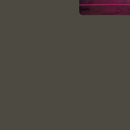
c
h
a
l
t
e
t
G
e
b
e
n
,
d
i
e
p
r
o
n
a
c
h
f