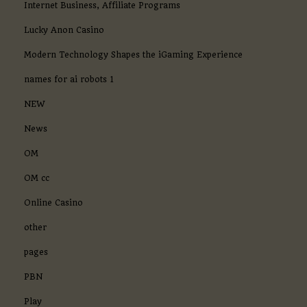
g
Internet Business, Affiliate Programs
v
e
Lucky Anon Casino
r
l
Modern Technology Shapes the iGaming Experience
a
n
names for ai robots 1
g
NEW
e
n
News
OM
OM cc
Online Casino
other
pages
PBN
Play