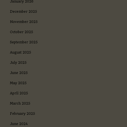
January 2026
n
g
December 2025
e
n
November 2025
Z
u
October 2025
E
i
September 2025
n
K
August 2025
o
n
July 2025
t
o
June 2025
v
e
May 2025
r
April 2025
i
f
March 2025
i
z
February 2025
i
e
June 2024
r