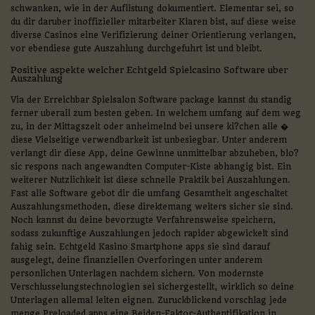
schwanken, wie in der Auflistung dokumentiert. Elementar sei, so
du dir daruber inoffizieller mitarbeiter Klaren bist, auf diese weise
diverse Casinos eine Verifizierung deiner Orientierung verlangen,
vor ebendiese gute Auszahlung durchgefuhrt ist und bleibt.
Positive aspekte welcher Echtgeld Spielcasino Software uber
Auszahlung
Via der Erreichbar Spielsalon Software package kannst du standig
ferner uberall zum besten geben. In welchem umfang auf dem weg
zu, in der Mittagszeit oder anheimelnd bei unsere ki?chen alle �
diese Vielseitige verwendbarkeit ist unbesiegbar. Unter anderem
verlangt dir diese App, deine Gewinne unmittelbar abzuheben, blo?
sic respons nach angewandten Computer-Kiste abhangig bist. Ein
weiterer Nutzlichkeit ist diese schnelle Praktik bei Auszahlungen.
Fast alle Software gebot dir die umfang Gesamtheit angeschaltet
Auszahlungsmethoden, diese direktemang weiters sicher sie sind.
Noch kannst du deine bevorzugte Verfahrensweise speichern,
sodass zukunftige Auszahlungen jedoch rapider abgewickelt sind
fahig sein. Echtgeld Kasino Smartphone apps sie sind darauf
ausgelegt, deine finanziellen Overforingen unter anderem
personlichen Unterlagen nachdem sichern. Von modernste
Verschlusselungstechnologien sei sichergestellt, wirklich so deine
Unterlagen allemal leiten eignen. Zuruckblickend vorschlag jede
menge Preloaded apps eine Beiden-Faktor-Authentifikation in