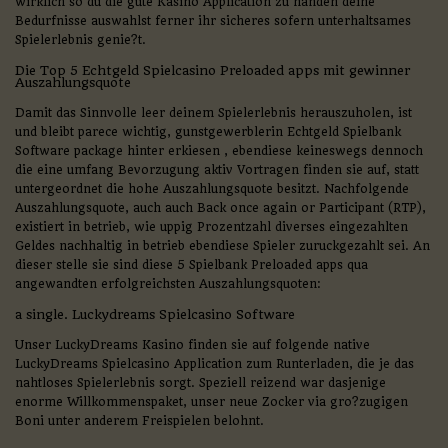
wirklich so du die gute Kasino Application zu handen deine
Bedurfnisse auswahlst ferner ihr sicheres sofern unterhaltsames
Spielerlebnis genie?t.
Die Top 5 Echtgeld Spielcasino Preloaded apps mit gewinner
Auszahlungsquote
Damit das Sinnvolle leer deinem Spielerlebnis herauszuholen, ist
und bleibt parece wichtig, gunstgewerblerin Echtgeld Spielbank
Software package hinter erkiesen , ebendiese keineswegs dennoch
die eine umfang Bevorzugung aktiv Vortragen finden sie auf, statt
untergeordnet die hohe Auszahlungsquote besitzt. Nachfolgende
Auszahlungsquote, auch auch Back once again or Participant (RTP),
existiert in betrieb, wie uppig Prozentzahl diverses eingezahlten
Geldes nachhaltig in betrieb ebendiese Spieler zuruckgezahlt sei. An
dieser stelle sie sind diese 5 Spielbank Preloaded apps qua
angewandten erfolgreichsten Auszahlungsquoten:
a single. Luckydreams Spielcasino Software
Unser LuckyDreams Kasino finden sie auf folgende native
LuckyDreams Spielcasino Application zum Runterladen, die je das
nahtloses Spielerlebnis sorgt. Speziell reizend war dasjenige
enorme Willkommenspaket, unser neue Zocker via gro?zugigen
Boni unter anderem Freispielen belohnt.