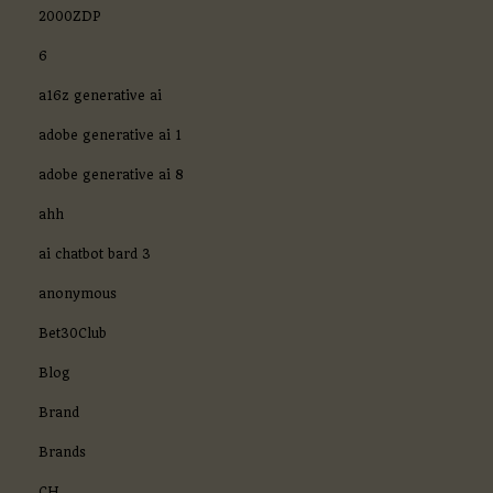
2000ZDP
6
a16z generative ai
adobe generative ai 1
adobe generative ai 8
ahh
ai chatbot bard 3
anonymous
Bet30Club
Blog
Brand
Brands
CH