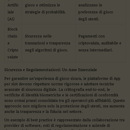
Artific
gioco e ottimizza le
analizzano le
iale
strategie di probabilità.
preferenze di gioco
(AI)
degli utenti.
Block
chain
Sicurezza nelle
Pagamenti con
e
transazioni e trasparenza
criptovaluta, auditabile e
Cripto
negli algoritmi di gioco.
senza intermediari.
valute
Sicurezza e Regolamentazioni: Un Asse Essenziale
Per garantire un’esperienza di gioco sicura, le piattaforme di App
per slot devono rispettare norme rigorose e adottare tecniche
avanzate di sicurezza digitale. La crittografia end-to-end, le
verifiche di identità biometriche e le certificazioni di conformità
sono ormai prassi consolidata tra gli operatori più affidabili. Questo
approccio non migliora solo la protezione degli utenti, ma aumenta
anche la trasparenza e la fiducia nel settore.
Un esempio di best practice è rappresentato dalla collaborazione tra
provider di software, enti di regolamentazione e aziende di