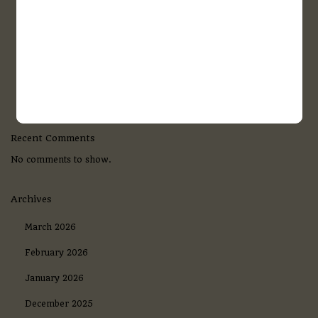
n
Igraj pametno, osvoji bogato uz rizk hr i ekskluzivne bonus
u
n
pogodnosti
d
N
Zahraniční casina pro české hráče: Online casino bez ověření
u
t
identity
z
e
r
Recent Comments
e
r
No comments to show.
f
a
h
Archives
r
u
March 2026
n
g
February 2026
January 2026
December 2025