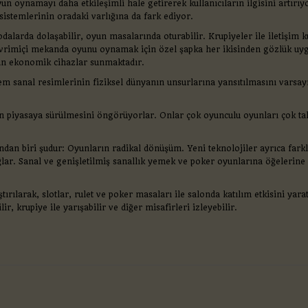
un oynamayı daha etkileşimli hale getirerek kullanıcıların ilgisini artırıy
 sistemlerinin oradaki varlığına da fark ediyor.
 odalarda dolaşabilir, oyun masalarında oturabilir. Krupiyeler ile iletişim
. Çevrimiçi mekanda oyunu oynamak için özel şapka her ikisinden gözlük u
dan ekonomik cihazlar sunmaktadır.
tem sanal resimlerinin fiziksel dünyanın unsurlarına yansıtılmasını varsayı
rın piyasaya sürülmesini öngörüyorlar. Onlar çok oyunculu oyunları çok ta
dan biri şudur: Oyunların radikal dönüşüm. Yeni teknolojiler ayrıca fark
lar. Sanal ve genişletilmiş sanallık yemek ve poker oyunlarına öğelerine 
tırılarak, slotlar, rulet ve poker masaları ile salonda katılım etkisini yara
lir, krupiye ile yarışabilir ve diğer misafirleri izleyebilir.