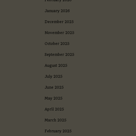
January 2026
December 2025
November 2025
October 2025
September 2025
August 2025
July 2025
June 2025
May 2025
April 2025
March 2025
February 2025