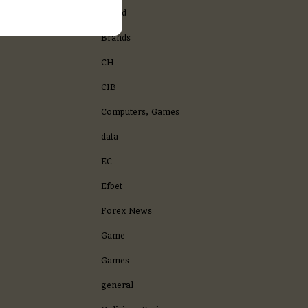
Brand
Brands
CH
CIB
Computers, Games
data
EC
Efbet
Forex News
Game
Games
general