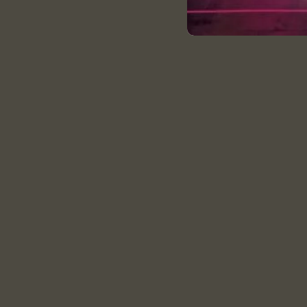
e
s
p
i
n
s
w
r
a
z
z
g
l
a
d
i
a
t
o
r
o
n
l
i