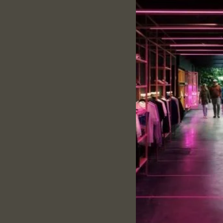
s
t
e
i
g
e
r
u
n
d
E
x
p
e
r
t
e
n
D
u
c
k
y
s