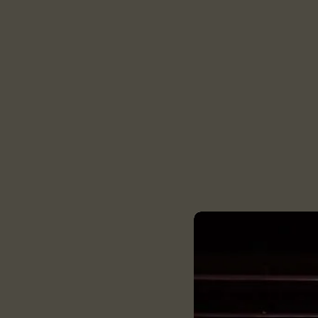
n
g
i
g
e
s
G
l
ü
c
k
s
s
p
i
e
l
f
ü
r
E
i
n