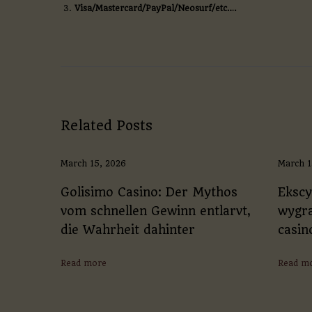
Visa/Mastercard/PayPal/Neosurf/etc….
W
i
l
d
R
o
b
i
Related Posts
n
C
a
March 15, 2026
March 1
s
i
Golisimo Casino: Der Mythos
Ekscy
n
vom schnellen Gewinn entlarvt,
wygra
o
–
die Wahrheit dahinter
casin
U
n
Read more
Read m
a
b
h
ä