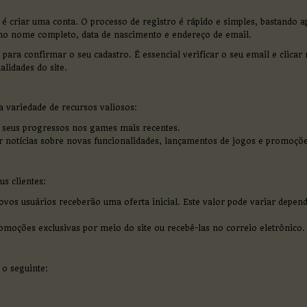
é criar uma conta. O processo de registro é rápido e simples, bastando 
o nome completo, data de nascimento e endereço de email.
para confirmar o seu cadastro. É essencial verificar o seu email e clicar 
alidades do site.
a variedade de recursos valiosos:
m seus progressos nos games mais recentes.
 notícias sobre novas funcionalidades, lançamentos de jogos e promoçõe
s clientes:
novos usuários receberão uma oferta inicial. Este valor pode variar depen
moções exclusivas por meio do site ou recebê-las no correio eletrônico.
 o seguinte: