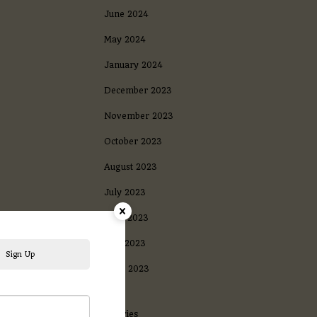
June 2024
May 2024
January 2024
December 2023
November 2023
October 2023
August 2023
July 2023
June 2023
May 2023
Sign Up
April 2023
Categories