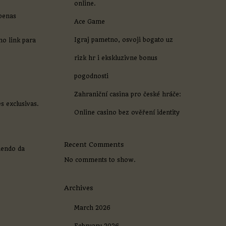
online.
apenas
Ace Game
Igraj pametno, osvoji bogato uz
no link para
rizk hr i ekskluzivne bonus
pogodnosti
Zahraniční casina pro české hráče:
s exclusivas.
Online casino bez ověření identity
Recent Comments
dendo da
No comments to show.
Archives
March 2026
February 2026