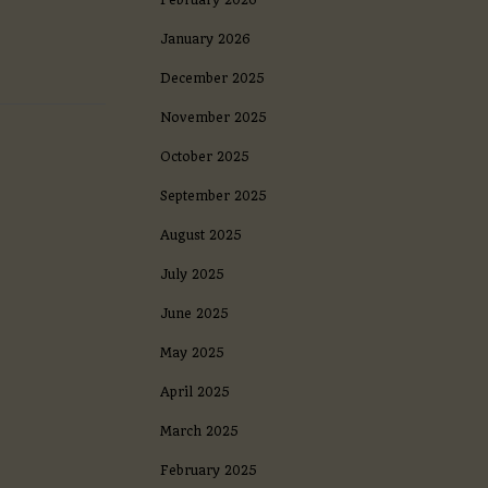
January 2026
December 2025
November 2025
October 2025
September 2025
August 2025
July 2025
June 2025
May 2025
April 2025
March 2025
February 2025