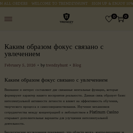
LL ORDERS
WELCOME TO TRENDZYHUNT
SIGN UP & ENJOY 10% OF
0
0
Каким образом фокус связано с
увлечением
.
.
P
P
February 5, 2026
by
trendzyhunt
Blog
o
o
s
s
Каким образом фокус связано с увлечением
t
t
e
e
Внимание и интерес составляют две связанные ментальные функции, которые
d
d
формируют характер нашего восприятия реальности. Данная связь образует базис
o
i
интеллектуальной активности личности и влияет на эффективность обучения,
n
n
творческого процесса и самосовершенствования. Изучение механизмов
сотрудничества между концентрацией и любопытством в Platinum Casino
открывает дополнительные варианты для улучшения интеллектуальной
деятельности.
Биологические исследования показывают, что области мозга, контролирующие за