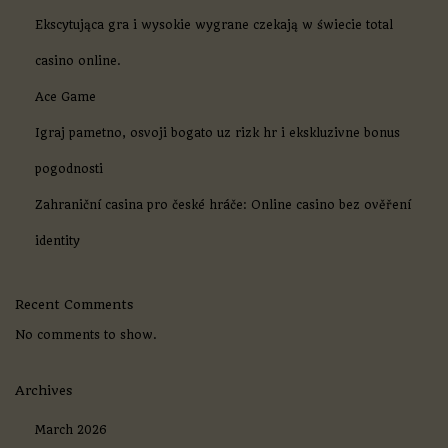
z
Ekscytująca gra i wysokie wygrane czekają w świecie total
m
a
casino online.
g
a
Ace Game
j
t
Igraj pametno, osvoji bogato uz rizk hr i ekskluzivne bonus
e
K
pogodnosti
a
z
Zahraniční casina pro české hráče: Online casino bez ověření
i
n
identity
o
o
y
Recent Comments
u
n
No comments to show.
l
a
r
Archives
ı
n
March 2026
d