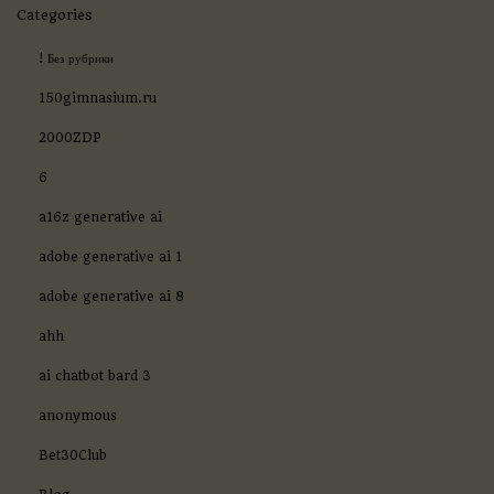
Categories
! Без рубрики
150gimnasium.ru
2000ZDP
6
a16z generative ai
adobe generative ai 1
adobe generative ai 8
ahh
ai chatbot bard 3
anonymous
Bet30Club