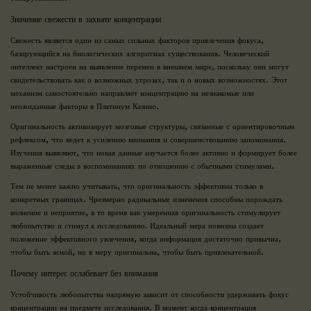
Значение свежести в захвате концентрации
Свежесть является один из самых сильных факторов привлечения фокуса,
базирующийся на биологических алгоритмах существования. Человеческий
интеллект настроен на выявление перемен в внешнем мире, поскольку они могут
свидетельствовать как о возможных угрозах, так и о новых возможностях. Этот
механизм самостоятельно направляет концентрацию на незнакомые или
неожиданные факторы в Платинум Казино.
Оригинальность активизирует мозговые структуры, связанные с ориентировочным
рефлексом, что ведет к усилению внимания и совершенствованию запоминания.
Изучения выявляют, что новая данные изучается более активно и формирует более
выраженные следы в воспоминаниях по отношению с обычными стимулами.
Тем не менее важно учитывать, что оригинальность эффективна только в
конкретных границах. Чрезмерно радикальные изменения способны порождать
волнение и неприятие, в то время как умеренная оригинальность стимулирует
любопытство и стимул к исследованию. Идеальный мера новизны создает
положение эффективного увлечения, когда информация достаточно привычна,
чтобы быть ясной, но в меру оригинальна, чтобы быть привлекательной.
Почему интерес ослабевает без внимания
Устойчивость любопытства напрямую зависит от способности удерживать фокус
концентрации на предмете исследования. В момент когда концентрация