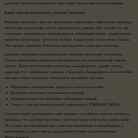
для более глубокого восприятия и дают новые перспективы для исследования.
Каким образом концентрация усиливает увлечение
Внимание выступает в качестве катализатора естественного любопытства индивида,
обеспечивая предпосылки для его плодотворного развития. При условии что мы
сознательно концентрируем концентрацию на любопытный объект, осуществляется
включение когнитивных процессов, которые создают новые вопрошания и теории.
Этот процесс переводит безучастное рассмотрение в деятельное познание.
Алгоритм укрепления исследовательского инстинкта происходит постепенно.
Сначала концентрация привлекает нестандартный или непредвиденный сторона
объекта. После этого интеллект приступает к анализировать данный сторону,
сравнивая его с имеющимися знаниями и практикой. Появляющиеся несоответствия
или недостатки в понимании стимулируют дальнейшее изучение.
Образование познавательных запросов на базе рассмотрений
Включение алгоритмов соотношения и изучения
Генерация теорий для объяснения наблюдаемых явлений
Стимул к поискам вспомогательной информации в Platinum Casino
Сосредоточенное рассмотрение также развивает способность замечать паттерны и
принципы, что укрепляет увлечение к изучению более комплексных взаимосвязей.
Это создает конструктивный круг: увлечение концентрирует концентрацию, а
концентрация, в свою очередь, поддерживает интерес дополнительными
обнаружениями.