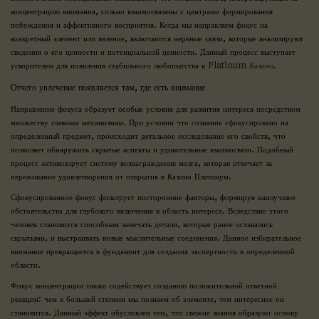
концентрацию внимания, сильно взаимосвязаны с центрами формирования
побуждения и аффективного восприятия. Когда мы направляем фокус на
конкретный элемент или явление, включаются нервные связи, которые анализируют
сведения о его ценности и потенциальной ценности. Данный процесс выступает
ускорителем для появления стабильного любопытства в
Platinum Казино
.
Отчего увлечение появляется там, где есть внимание
Направление фокуса образует особые условия для развития интереса посредством
множеству главным механизмам. При условии что сознание сфокусировано на
определенный предмет, происходит детальное исследование его свойств, что
позволяет обнаружить скрытые аспекты и удивительные взаимосвязи. Подобный
процесс активизирует систему вознаграждения мозга, которая отвечает за
переживание удовлетворения от открытия в Казино Платинум.
Сфокусированное фокус фильтрует посторонние факторы, формируя наилучшие
обстоятельства для глубокого включения в область интереса. Вследствие этого
человек становится способным замечать детали, которые ранее оставались
скрытыми, и выстраивать новые мыслительные соединения. Данное избирательное
внимание превращается в фундамент для создания экспертности в определенной
области.
Фокус концентрации также содействует созданию положительной ответной
реакции: чем в большей степени мы познаем об элементе, тем интереснее он
становится. Данный эффект обусловлен тем, что свежие знания образуют основу