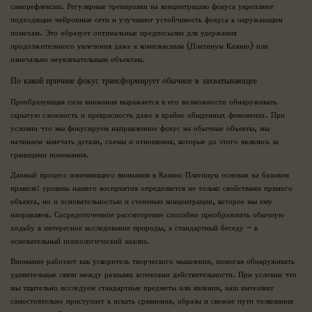
саморефлексии. Регулярные тренировки на концентрацию фокуса укрепляют
подходящие нейронные сети и улучшают устойчивость фокуса к окружающим
помехам. Это образует оптимальные предпосылки для удержания
продолжительного увлечения даже к комплексным (Платинум Казино) или
изначально неувлекательным объектам.
По какой причине фокус трансформирует обычное в захватывающее
Преобразующая сила внимания выражается в его возможности обнаруживать
скрытую сложность и прекрасность даже в крайне обыденных феноменах. При
условии что мы фокусируем направленное фокус на обычные объекты, мы
начинаем замечать детали, схемы и отношения, которые до этого являлись за
границами понимания.
Данный процесс изменяющего внимания в Казино Платинум основан на базовом
правиле: уровень нашего восприятия определяется не только свойствами прямого
объекта, но и основательностью и степенью концентрации, которое мы ему
направляем. Сосредоточенное рассмотрение способно преобразовать обычную
ходьбу в интересное исследование природы, а стандартный беседу – в
основательный психологический анализ.
Внимание работает как ускоритель творческого мышления, помогая обнаруживать
удивительные связи между разными аспектами действительности. При условии что
мы тщательно исследуем стандартные предметы или явления, наш интеллект
самостоятельно приступает к искать сравнения, образы и свежие пути толкования