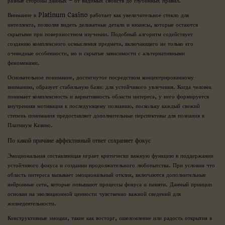
разные стороны данных – от видимых свойств до глубинных правил.
Внимание в Platinum Casino работает как увеличительное стекло для
интеллекта, позволяя видеть деликатные детали и нюансы, которые остаются
скрытыми при поверхностном изучении. Подобный алгоритм содействует
созданию комплексного осмысления предмета, включающего не только его
очевидные особенности, но и скрытые зависимости с альтернативными
феноменами.
Основательное понимание, достигнутое посредством концентрированному
вниманию, образует стабильную базис для устойчивого увлечения. Когда человек
понимает комплексность и вариативность области интереса, у него формируется
внутренняя мотивация к последующему познанию, поскольку каждый свежий
степень понимания предоставляет дополнительные перспективы для познания в
Платинум Казино.
По какой причине аффективный ответ сохраняет фокус
Эмоциональная составляющая играет критически важную функцию в поддержании
устойчивого фокуса и создании продолжительного любопытства. При условии что
область интереса вызывает эмоциональный отклик, включаются дополнительные
нейронные сети, которые повышают процессы фокуса и памяти. Данный принцип
основан на эволюционной ценности чувственно важной сведений для
жизнедеятельности.
Конструктивные эмоции, такие как восторг, ошеломление или радость открытия в