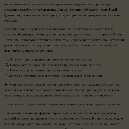
рассеивается или сдвигается на альтернативные раздражители, происходит
медленное ослабление любопытства. Данный алгоритм обусловлен спецификой
функционирования когнитивных ресурсов, которые характеризуются ограниченной
емкостью.
Рассеянное концентрация мешает образованию основательных мыслительных
соединений, которые нужны для сохранения продолжительного интереса в Казино
Платинум. Неглубокое изучение с элементом не формирует достаточной мотивации
для последующего исследования, поскольку не обнаруживает его неочевидный
потенциал и уникальные свойства.
Фрагментация концентрации снижает степень понимания
Поверхностное изучение не выявляет привлекательные аспекты
Нехватка основательных данных ослабляет стимул
Борьба с другими раздражителями перенаправляет возможности
Фокусировка фокуса создает условия для формирования положения абсолютного
включения в активность. В этом состоянии увлечение природно удерживается и
укрепляется, создавая наилучшие обстоятельства для изучения и творчества.
В чем концентрация способствует основательнее осмыслить предмет изучения
Направленное внимание функционирует в качестве умственного инструмента,
который помогает проникнуть в суть исследуемого объекта. Концентрация создает
условия для разностороннего изучения, при котором сознание поэтапно изучает