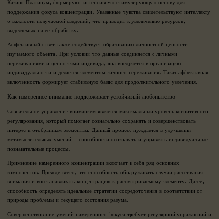
Казино Платинум, формируют интенсивную стимулирующую основу для
поддержания фокуса концентрации. Указанные чувства свидетельствуют интеллекту
о важности получаемой сведений, что приводит к увеличению ресурсов,
выделяемых на ее обработку.
Аффективный ответ также содействует образованию личностной ценности
изучаемого объекта. При условии что данные соединяется с личными
переживаниями и ценностями индивида, она внедряется в организацию
индивидуальности и делается элементом личного переживания. Такая аффективная
включенность формирует стабильную базис для продолжительного увлечения.
Как намеренное внимание поддерживает устойчивый любопытство
Сознательное управление вниманием является максимальный уровень когнитивного
регулирования, который помогает сознательно сохранять и совершенствовать
интерес к отобранным элементам. Данный процесс нуждается в улучшения
метамыслительных умений – способности осознавать и управлять индивидуальные
познавательные процессы.
Применение намеренного концентрации включает в себя ряд основных
компонентов. Прежде всего, это способность обнаруживать случаи рассеивания
внимания и восстанавливать концентрацию к рассматриваемому элементу. Далее,
способность определять идеальные стратегии сосредоточения в соответствии от
природы проблемы и текущего состояния разума.
Совершенствование умений намеренного фокуса требует регулярной упражнений и