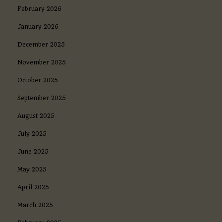
a
February 2026
m
January 2026
ü
v
December 2025
ə
f
November 2025
f
ə
October 2025
q
i
September 2025
y
y
August 2025
ə
t
July 2025
l
i
June 2025
o
l
May 2025
m
April 2025
a
ğ
March 2025
ı
n