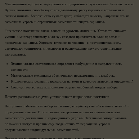
Мыслительные процессы неразрывно ассоциированы с чувственным базисом. казино
Вулкан ликования способствует созидательному рассуждению и готовности к
свежим шансам. Беспокойство сужает центр наблюдательности, направляя его на
возможные угрозы и ограничивая возможность видеть варианты.
Физическое положение также влияет на уровень мышления. Усталость снижает
умение к многоуровневому анализу, создавая привлекательными простые и
привычные варианты. Хорошее телесное положение, в противоположность,
увеличивает терпимость к неясности и расположение изучать оригинальные
альтернативы.
Эмоциональная составляющая определяет побуждение и направленность
активности
Мыслительные механизмы обеспечивают исследование и разработку
Биологические реакции отражаются на темп и качество вынесения определений
Сотрудничество всех компонентов создает особенный модель выбора
Почему расположение духа устанавливает направление поступков
Настроение работает как отбор осознания, воздействуя на объяснение явлений и
определение шансов. В позитивном настроении личности готовы завышать
возможность достижения и недооценивать угрозы. Негативные эмоциональные
положения влекут к противному воздействию — переоценке угроз и
преуменьшению индивидуальных возможностей.
Процесс воздействия эмоционального фона на действия связан с