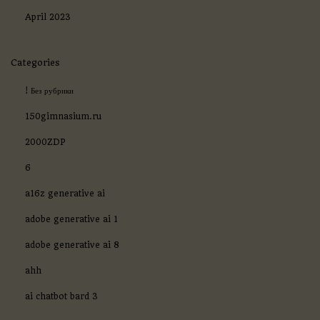
и
April 2023
н
т
е
Categories
р
е
с
! Без рубрики
о
150gimnasium.ru
в
а
2000ZDP
н
н
6
о
с
a16z generative ai
т
ь
adobe generative ai 1
adobe generative ai 8
ahh
ai chatbot bard 3