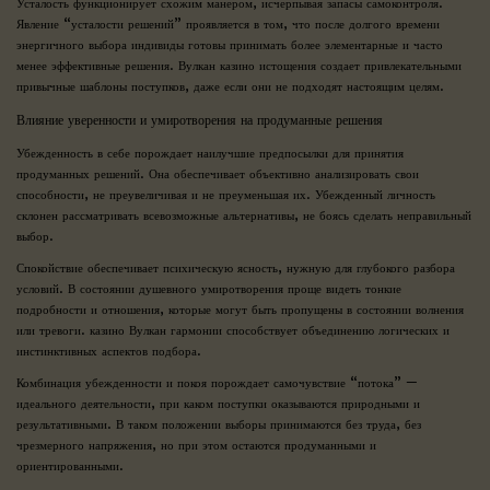
Усталость функционирует схожим манером, исчерпывая запасы самоконтроля.
Явление “усталости решений” проявляется в том, что после долгого времени
энергичного выбора индивиды готовы принимать более элементарные и часто
менее эффективные решения. Вулкан казино истощения создает привлекательными
привычные шаблоны поступков, даже если они не подходят настоящим целям.
Влияние уверенности и умиротворения на продуманные решения
Убежденность в себе порождает наилучшие предпосылки для принятия
продуманных решений. Она обеспечивает объективно анализировать свои
способности, не преувеличивая и не преуменьшая их. Убежденный личность
склонен рассматривать всевозможные альтернативы, не боясь сделать неправильный
выбор.
Спокойствие обеспечивает психическую ясность, нужную для глубокого разбора
условий. В состоянии душевного умиротворения проще видеть тонкие
подробности и отношения, которые могут быть пропущены в состоянии волнения
или тревоги. казино Вулкан гармонии способствует объединению логических и
инстинктивных аспектов подбора.
Комбинация убежденности и покоя порождает самочувствие “потока” —
идеального деятельности, при каком поступки оказываются природными и
результативными. В таком положении выборы принимаются без труда, без
чрезмерного напряжения, но при этом остаются продуманными и
ориентированными.