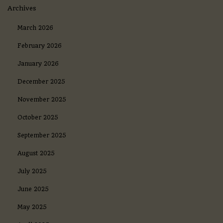
r
Archives
t
G
March 2026
o
a
February 2026
l
January 2026
c
o
December 2025
m
I
November 2025
t
a
October 2025
l
i
September 2025
a
К
August 2025
а
к
July 2025
и
м
June 2025
о
б
May 2025
р