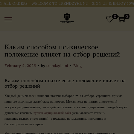
LL ORDERS
WELCOME TO TRENDZYHUNT
SIGN UP & ENJOY 10% OF
0
0
Каким способом психическое
положение влияет на отбор решений
.
.
P
P
February 4, 2026
by
trendzyhunt
Blog
o
o
s
s
Каким способом психическое положение влияет на
t
t
отбор решений
e
e
d
d
Каждый день человек выносит тысячи выборов — от отбора утреннего приема
o
i
пищи до значимых житейских вопросов. Механизмы принятия определений
n
n
кажутся рациональными, но в действительности на них существенно воздействуют
душевные явления.
вулкан официальный сайт
устанавливает степень
индивидуальных определений, отражаясь на мышление, интуицию и
бихевиоральные паттерны.
Что именно означает психическое самочувствие и как оно формируется