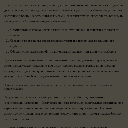
Практики сознательности совершенствуют метакогнитивные возможности — умение
думать о том, как мы думаем. Регулярная медитация и самонаблюдение усиливают
восприимчивость к внутренним сигналам и совершенствуют способность различать
выгодные и губительные модели размышления.
Формирование способности слежения за глубинными явлениями без быстрой
оценки
Создание промежутка среди раздражителем и ответом для продуманного
подбора
Объединение аффективной и рациональной данных при принятии выборов
Вулкан казино сознательности дает возможность обнаруживать период, в какое
время психическое положение начинает процесс воздействовать на понимание
ситуации. Эта умение крайне важна в критических условиях, когда машинальные
реакции способны быть неадекватными актуальным условиям.
Каким образом трансформировать внутреннее положение, чтобы поступать
эффективнее
Регуляция психического самочувствия — это способность, что можно
формировать намеренно. Физические приемы включают дыхательные практики, что
стремительно влияют на активность неврологической организации. Глубокое
животное вентиляция включает расслабляющую структуру, помогая расслаблению и
ментальной четкости.
Познавательные стратегии охватывают пересмотр ситуации, нахождение