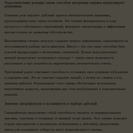
Подсознательные реакции: каким способом внутренние порывы контролируют
решениями
Основная доля людского действий задается автоматическими явлениями,
происходящими ниже черты осознания. Эти отклики формировались в ходе
прогресса и собственного переживаний, формируя стремительные и эффективные
методы отклика на привычные обстоятельства.
Инстинктивные отклики зачастую содержат важную информацию, опирающуюся на
неосознаваемом разборе массы факторов. Вместе с тем они также способны быть
основой предрассудков и когнитивных отклонений. Вулкан подсознательных
явлений предполагает осторожного подхода — важно иметь возможность
распознавать и при потребности корректировать автоматические ответы.
Чувственный разум охватывает способность осознавать свои душевные побуждения
и управлять ими. Это не означает сокрытие эмоций, а точнее их слияние в ход
принятия выборов. Формирование этого навыка обеспечивает использовать
интуитивную мудрость, предотвращая при этом необдуманных и разрушительных
решений.
Значение саморефлексии и осознанности в подборе действий
Саморефлексия представляет собой способность смотреть за индивидуальными
мыслями, чувствами и откликами со внешней точки зрения. Этот умение позволяет
создать пространство в промежутке побуждением и действием, предоставляя
шансы для осознанного отбора на месте непроизвольного отклика.