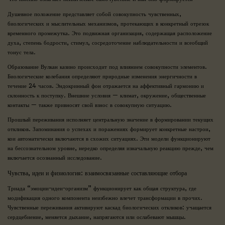
Душевное положение представляет собой совокупность чувственных,
биологических и мыслительных механизмов, протекающих в конкретный отрезок
временного промежутка. Это подвижная организация, содержащая расположение
духа, степень бодрости, стимул, сосредоточение наблюдательности и всеобщий
тонус тела.
Образование Вулкан казино происходит под влиянием совокупности элементов.
Биологические колебания определяют природные изменения энергичности в
течение 24 часов. Эндокринный фон отражается на аффективный гармонию и
склонность к поступку. Внешние условия — климат, окружение, общественные
контакты — также привносят свой взнос в совокупную ситуацию.
Прошлый переживания исполняет центральную значение в формировании текущих
откликов. Запоминания о успехах и поражениях формирует конкретные настрои,
кои автоматически включаются в схожих ситуациях. Эти модели функционируют
на бессознательном уровне, нередко определяя изначальную реакцию прежде, чем
включается осознанный исследование.
Чувства, идеи и физиология: взаимосвязанные составляющие отбора
Триада “эмоции-идеи-организм” функционирует как общая структура, где
модификация одного компонента неизбежно влечет трансформации в прочих.
Чувственные переживания активируют каскад биологических откликов: учащается
сердцебиение, меняется дыхание, напрягаются или ослабевают мышцы.