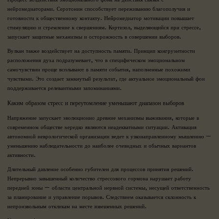
нейромедиаторами. Серотонин способствует переживанию благополучия и
готовности к общественному контакту. Нейромедиатор мотивации повышает
стимуляцию и стремление к свершениям. Кортизол, выделяющийся при стрессе,
запускает защитные механизмы и осторожность в совершении выборов.
Вулкан также воздействует на доступность памяти. Принцип конгруэнтности
расположения духа подразумевает, что в специфическом эмоциональном
самочувствии проще всплывают в памяти события, наполненные похожими
чувствами. Это создает замкнутый результат, где актуальное эмоциональный фон
поддерживается релевантными запоминаниями.
Каким образом стресс и переутомление уменьшают диапазон выборов
Напряжение запускает эволюционно древние механизмы выживания, которые в
современном обществе нередко являются неадекватными ситуации. Активация
автономной неврологической организации ведет к узконаправленному мышлению —
уменьшению наблюдательности до наиболее очевидных и обычных вариантов
активности.
Длительный давление особенно губителен для процессов принятия решений.
Непрерывно завышенный количество стрессового гормона нарушает работу
передней зоны — области центральной нервной системы, несущей ответственность
за планирование и управление порывов. Следствием оказывается склонность к
непроизвольным откликам на месте взвешенных решений.