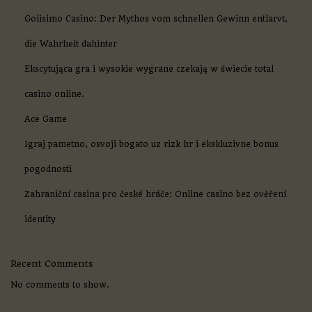
e
p
Golisimo Casino: Der Mythos vom schnellen Gewinn entlarvt,
o
die Wahrheit dahinter
s
i
Ekscytująca gra i wysokie wygrane czekają w świecie total
t
o
casino online.
+
3
Ace Game
0
F
Igraj pametno, osvoji bogato uz rizk hr i ekskluzivne bonus
r
e
pogodnosti
e
S
Zahraniční casina pro české hráče: Online casino bez ověření
p
i
identity
n
e
2
Recent Comments
5
S
No comments to show.
p
o