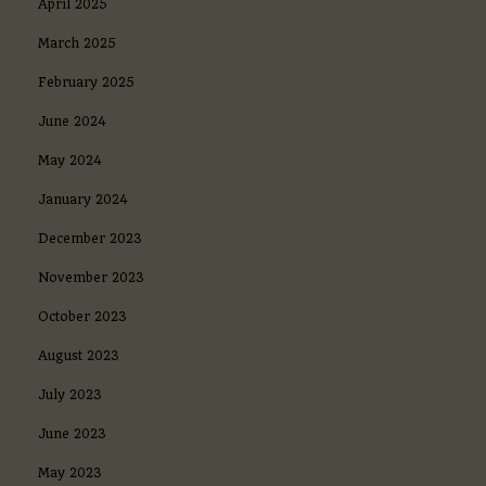
April 2025
а
з
March 2025
о
м
February 2025
в
н
June 2024
и
м
May 2024
а
н
January 2024
и
е
December 2023
о
п
November 2023
р
е
October 2023
д
е
August 2023
л
July 2023
я
е
June 2023
т
з
May 2023
а