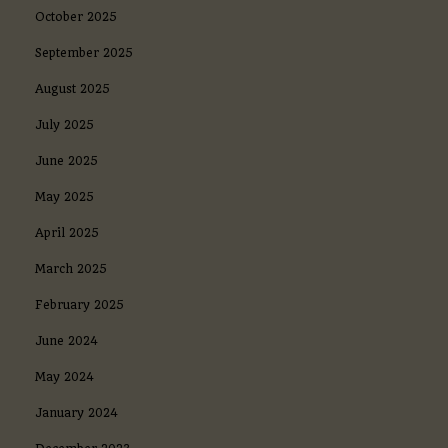
October 2025
September 2025
August 2025
July 2025
June 2025
May 2025
April 2025
March 2025
February 2025
June 2024
May 2024
January 2024