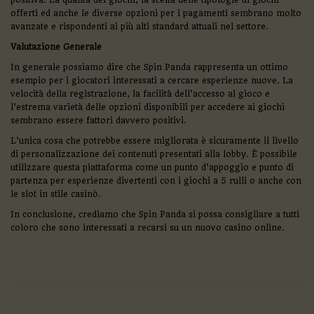
offerti ed anche le diverse opzioni per i pagamenti sembrano molto
avanzate e rispondenti ai più alti standard attuali nel settore.
Valutazione Generale
In generale possiamo dire che Spin Panda rappresenta un ottimo
esempio per i giocatori interessati a cercare esperienze nuove. La
velocità della registrazione, la facilità dell’accesso al gioco e
l’estrema varietà delle opzioni disponibili per accedere ai giochi
sembrano essere fattori davvero positivi.
L’unica cosa che potrebbe essere migliorata è sicuramente il livello
di personalizzazione dei contenuti presentati alla lobby. È possibile
utilizzare questa piattaforma come un punto d’appoggio e punto di
partenza per esperienze divertenti con i giochi a 5 rulli o anche con
le slot in stile casinò.
In conclusione, crediamo che Spin Panda si possa consigliare a tutti
coloro che sono interessati a recarsi su un nuovo casino online.
V
e
g
a
s