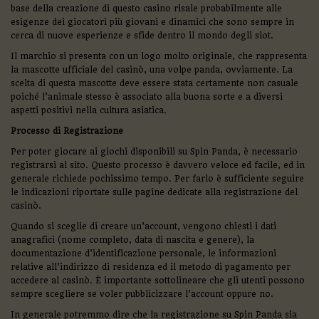
base della creazione di questo casino risale probabilmente alle
esigenze dei giocatori più giovani e dinamici che sono sempre in
cerca di nuove esperienze e sfide dentro il mondo degli slot.
Il marchio si presenta con un logo molto originale, che rappresenta
la mascotte ufficiale del casinò, una volpe panda, ovviamente. La
scelta di questa mascotte deve essere stata certamente non casuale
poiché l’animale stesso è associato alla buona sorte e a diversi
aspetti positivi nella cultura asiatica.
Processo di Registrazione
Per poter giocare ai giochi disponibili su Spin Panda, è necessario
registrarsi al sito. Questo processo è davvero veloce ed facile, ed in
generale richiede pochissimo tempo. Per farlo è sufficiente seguire
le indicazioni riportate sulle pagine dedicate alla registrazione del
casinò.
Quando si sceglie di creare un’account, vengono chiesti i dati
anagrafici (nome completo, data di nascita e genere), la
documentazione d’identificazione personale, le informazioni
relative all’indirizzo di residenza ed il metodo di pagamento per
accedere al casinò. È importante sottolineare che gli utenti possono
sempre scegliere se voler pubblicizzare l’account oppure no.
In generale potremmo dire che la registrazione su Spin Panda sia