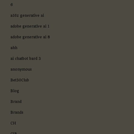
6
a16z generative ai
adobe generative ai 1
adobe generative ai 8
ahh
ai chatbot bard 3
anonymous
Bet30Club
Blog
Brand
Brands
CH
CIB