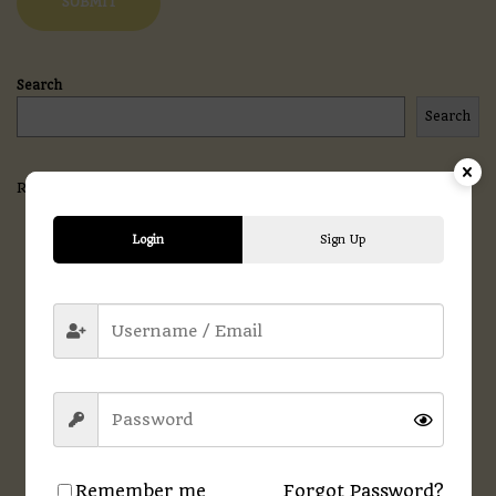
n
t
Search
Search
Recent Posts
Golisimo Casino: Der Mythos vom schnellen Gewinn entlarvt,
Login
Sign Up
die Wahrheit dahinter
Ekscytująca gra i wysokie wygrane czekają w świecie total
casino online.
Ace Game
Igraj pametno, osvoji bogato uz rizk hr i ekskluzivne bonus
pogodnosti
Remember me
Forgot Password?