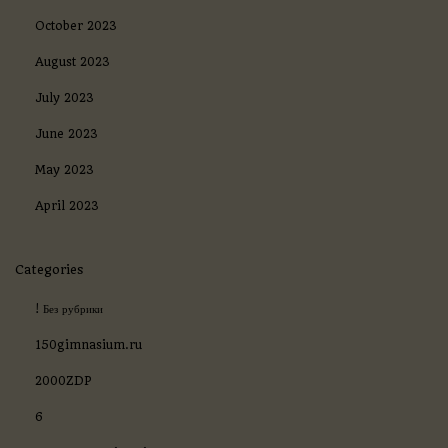
October 2023
August 2023
July 2023
June 2023
May 2023
April 2023
Categories
! Без рубрики
150gimnasium.ru
2000ZDP
6