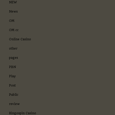
NEW
News
OM
OM cc
Online Casino
other
pages
PBN
Play
Post
Public
review
Ringospin Casino