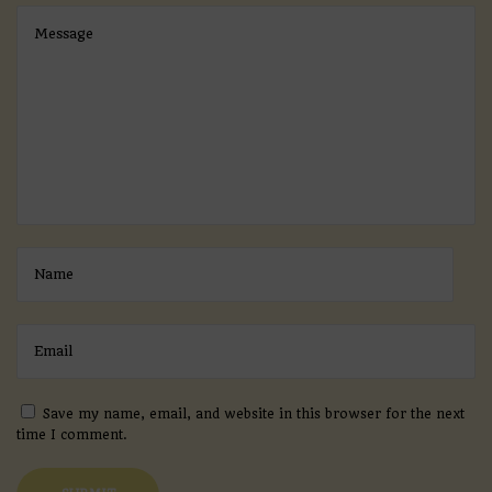
e
s
l
o
t
s
a
n
d
c
a
s
i
n
o
e
r
f
r
a
Save my name, email, and website in this browser for the next
N
time I comment.
e
t
E