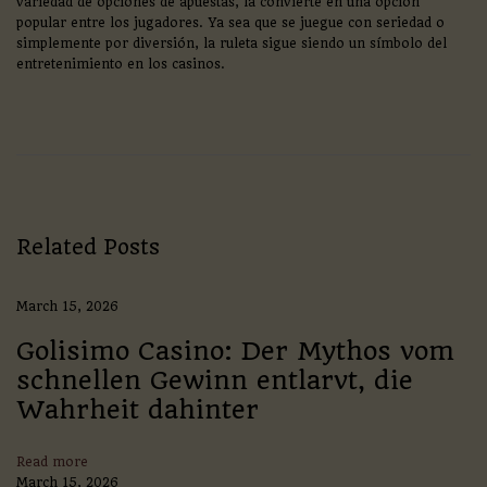
variedad de opciones de apuestas, la convierte en una opción
popular entre los jugadores. Ya sea que se juegue con seriedad o
simplemente por diversión, la ruleta sigue siendo un símbolo del
entretenimiento en los casinos.
I
c
e
C
a
s
i
n
Related Posts
o
O
n
March 15, 2026
l
i
Golisimo Casino: Der Mythos vom
n
schnellen Gewinn entlarvt, die
e
Wahrheit dahinter
G
R
N
Read more
e
March 15, 2026