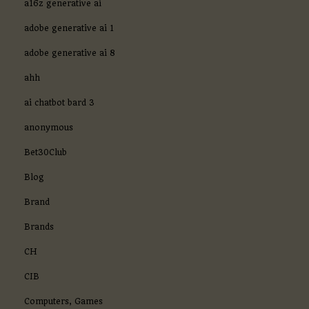
a16z generative ai
adobe generative ai 1
adobe generative ai 8
ahh
ai chatbot bard 3
anonymous
Bet30Club
Blog
Brand
Brands
CH
CIB
Computers, Games