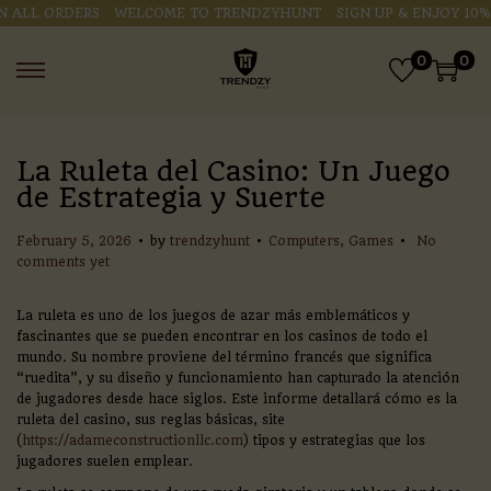
ALL ORDERS
WELCOME TO TRENDZYHUNT
SIGN UP & ENJOY 10% O
0
0
La Ruleta del Casino: Un Juego
de Estrategia y Suerte
.
.
.
P
P
February 5, 2026
by
trendzyhunt
Computers, Games
No
o
o
comments yet
s
s
t
t
La ruleta es uno de los juegos de azar más emblemáticos y
e
e
fascinantes que se pueden encontrar en los casinos de todo el
d
d
mundo. Su nombre proviene del término francés que significa
o
i
“ruedita”, y su diseño y funcionamiento han capturado la atención
n
n
de jugadores desde hace siglos. Este informe detallará cómo es la
ruleta del casino, sus reglas básicas, site
(
https://adameconstructionllc.com
) tipos y estrategias que los
jugadores suelen emplear.