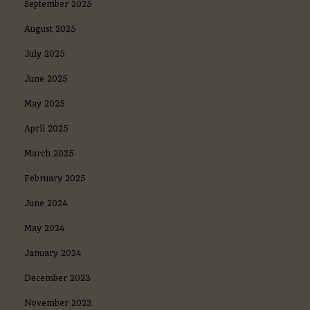
September 2025
August 2025
July 2025
June 2025
May 2025
April 2025
March 2025
February 2025
June 2024
May 2024
January 2024
December 2023
November 2023