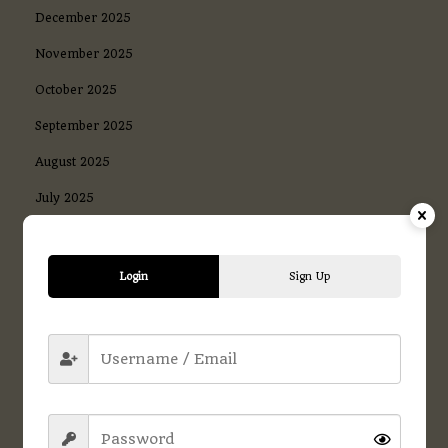
a
December 2025
z
i
November 2025
n
o
October 2025
s
i
September 2025
:
U
August 2025
z
b
July 2025
e
k
June 2025
i
s
May 2025
Login
Sign Up
t
April 2025
o
n
March 2025
d
a
February 2025
o
n
June 2024
l
a