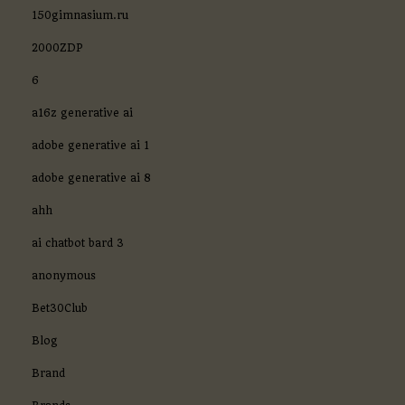
150gimnasium.ru
t
a
2000ZDP
n
l
6
o
v
a16z generative ai
!
”
adobe generative ai 1
adobe generative ai 8
ahh
ai chatbot bard 3
anonymous
Bet30Club
Blog
Brand