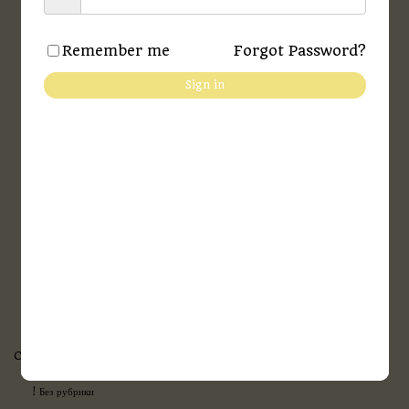
May 2024
y
n
January 2024
o
Remember me
Forgot Password?
’
December 2023
y
Sign in
i
November 2023
n
l
October 2023
a
r
August 2023
u
July 2023
c
h
June 2023
u
n
May 2023
e
n
April 2023
g
y
a
Categories
x
s
h
! Без рубрики
i