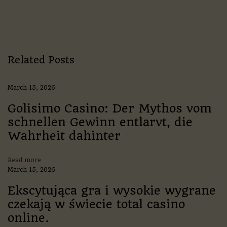
к
и
м
о
б
р
Related Posts
а
з
о
March 15, 2026
м
в
Golisimo Casino: Der Mythos vom
о
schnellen Gewinn entlarvt, die
с
Wahrheit dahinter
п
р
и
Read more
н
March 15, 2026
я
т
Ekscytująca gra i wysokie wygrane
и
czekają w świecie total casino
е
т
online.
р