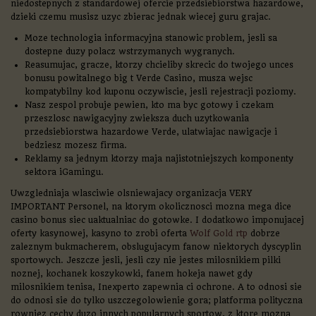
niedostepnych z standardowej ofercie przedsiebiorstwa hazardowe,
dzieki czemu musisz uzyc zbierac jednak wiecej guru grajac.
Moze technologia informacyjna stanowic problem, jesli sa
dostepne duzy polacz wstrzymanych wygranych.
Reasumujac, gracze, ktorzy chcieliby skrecic do twojego unces
bonusu powitalnego big t Verde Casino, musza wejsc
kompatybilny kod kuponu oczywiscie, jesli rejestracji poziomy.
Nasz zespol probuje pewien, kto ma byc gotowy i czekam
przeszlosc nawigacyjny zwieksza duch uzytkowania
przedsiebiorstwa hazardowe Verde, ulatwiajac nawigacje i
bedziesz mozesz firma.
Reklamy sa jednym ktorzy maja najistotniejszych komponenty
sektora iGamingu.
Uwzgledniaja wlasciwie olsniewajacy organizacja VERY
IMPORTANT Personel, na ktorym okolicznosci mozna mega dice
casino bonus siec uaktualniac do gotowke. I dodatkowo imponujacej
oferty kasynowej, kasyno to zrobi oferta
Wolf Gold rtp
dobrze
zaleznym bukmacherem, obslugujacym fanow niektorych dyscyplin
sportowych. Jeszcze jesli, jesli czy nie jestes milosnikiem pilki
noznej, kochanek koszykowki, fanem hokeja nawet gdy
milosnikiem tenisa, Inexperto zapewnia ci ochrone. A to odnosi sie
do odnosi sie do tylko uszczegolowienie gora; platforma polityczna
rowniez cechy duzo innych popularnych sportow, z ktore mozna