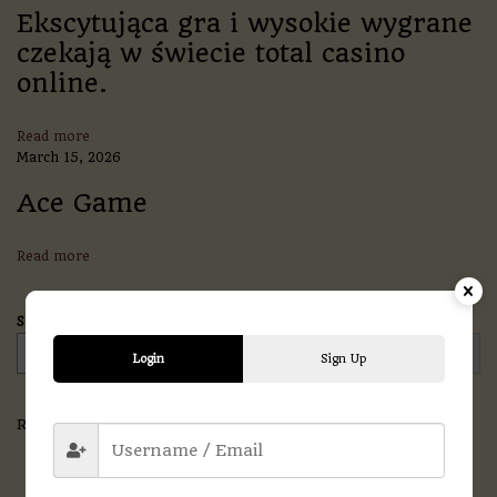
i
Ekscytująca gra i wysokie wygrane
a
czekają w świecie total casino
n
c
online.
h
e
s
Read more
u
March 15, 2026
p
e
Ace Game
r
a
Read more
r
e
a
l
Search
g
Search
Login
Sign Up
i
o
c
Recent Posts
o
d
e
Golisimo Casino: Der Mythos vom schnellen Gewinn entlarvt,
i