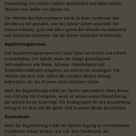
Entwicklung von Online-Casinos spezialisiert und bietet seinen
Spielern eine Reihe von Spielen an.
Die Website des Unternehmens wurde in einer modernen und
attraktiven Art gestaltet, was den Spieler sofort anspricht. Die
Farben schwarz, gold und silber geben der Website ein exklusives
und luxuriöses Aussehen, das die Spieler sicherlich beeindruckt.
Registrierungsprozess
Der Registrierungsprozess bei Lunar Spins ist einfach und schnell
zu bearbeiten. Der Spieler muss nur einige grundlegende
Informationen wie Name, Adresse, Geburtsdatum und
Kontoinformationen eingeben, um sein Konto anzulegen. Die
Website hat auch eine Option für sozialen Medien-Betrug-
Prävention, die den Prozess noch einfacher macht.
Nach der Registrierung erhält der Spieler automatisch einen Bonus
von £50 plus 100 Freispiele, wenn er seinen ersten Einzahlbetrag
auf seinem Konto hinterlegt. Die Bedingungen für den Bonusbetrag
betragen 35-fach und die Spiele sind in einem Monat abzuwählen.
Kundenkonto
Nach der Registrierung erhält der Spieler Zugang zu verschiedenen
Funktionen seines Kontos, wie z.B. dem Dashboard, der