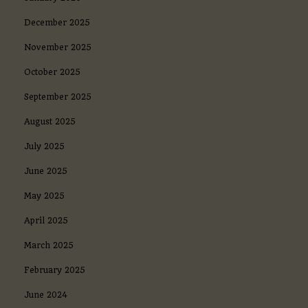
u
December 2025
n
a
November 2025
C
a
October 2025
s
i
September 2025
n
o
August 2025
July 2025
June 2025
May 2025
April 2025
March 2025
February 2025
June 2024