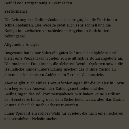
Gefühl von Entspannung zu verbreiten.
Performance
Die Leistung des Online-Casinos ist sehr gut, da alle Funktionen
schnell ablaufen. Die Website ladet auch sehr schnell und die
Navigation zwischen verschiedenen Angeboten funktioniert
reibungslos.
Allgemeine Analyse
Insgesamt hat Lunar Spins ein gutes Ruf unter den Spielern und
bietet eine Vielzahl von Spielen sowie attraktive Bonusangebote an.
Die modernen Funktionen, die sicheren Bezahl-Optionen sowie die
freundliche Kundenunterstützung machen das Online-Casino zu
einem der beliebtesten Anbieter im Bereich Glücksspiele.
Aber es gibt auch einige Herausforderungen für die Spieler in Form
von begrenzter Auswahl der Zahlungsmethoden und den
Bedingungen des Willkommenspaketes. Wir haben keine Kritik an
der Benutzererfahrung oder dem Sicherheitsniveau, aber das Casino
könnte sicherlich noch verbessert werden.
Lunar Spins ist ein solides Wahl für Spieler, die nach einer sicheren
und attraktiven Website suchen.
S