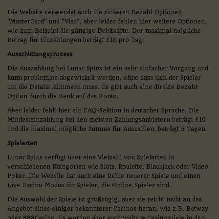
Die Website verwendet auch die sicheren Bezahl-Optionen
"MasterCard" und "Visa", aber leider fehlen hier weitere Optionen,
wie zum Beispiel die gängige Debitkarte. Der maximal mögliche
Betrag für Einzahlungen beträgt £10 pro Tag.
Ausschüttungsprozess
Die Auszahlung bei Lunar Spins ist ein sehr einfacher Vorgang und
kann problemlos abgewickelt werden, ohne dass sich der Spieler
um die Details kümmern muss. Es gibt auch eine direkte Bezahl-
Option durch die Bank auf das Konto.
Aber leider fehlt hier ein FAQ-Sektion in deutscher Sprache. Die
Mindesteinzahlung bei den meisten Zahlungsanbietern beträgt £10
und die maximal mögliche Summe für Auszahlen, beträgt 5 Tagen.
Spielarten
Lunar Spins verfügt über eine Vielzahl von Spielarten in
verschiedenen Kategorien wie Slots, Roulette, Blackjack oder Video
Poker. Die Website hat auch eine Reihe neuerer Spiele und einen
Live-Casino-Modus für Spieler, die Online-Spieler sind.
Die Auswahl der Spiele ist großzügig, aber sie reicht nicht an das
Angebot eines einiger bekannterer Casinos heran, wie z.B. Betway
oder 888Casino. Es werden aber auch weitere Casinospiele in den