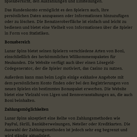
Spielübersicht, den Auszahlungen und Einstellungen.
Das Kundenkonto ermöglicht es den Spielern auch, ihre
persönlichen Daten anzupassen oder Informationen hinzuzufügen
oder zu löschen. Die Benutzeroberfläche ist einfach und leicht zu
bedienen und bietet eine Vielheit von Informationen über die Spieler
in Form von Statistiken.
Bonusbereich
Lunar Spins bietet seinen Spielern verschiedene Arten von Boni,
einschließlich des herkömmlichen Willkommenspaketes für
Neukunden. Die Website verfügt auch über einen Lösegeld-
Codegenerator, der die Spieler motiviert, das Casino zu nutzen.
Außerdem kann man beim Login einige exklusive Angebote mit
dem persönlichem Konto finden oder bei den Registrierungen von
neuen Spielen ein bestimmtes Bonuspaket erwerben. Die Website
bietet eine Vielzahl von Ligen und Rennveranstaltungen an, die auch
Boni beinhalten.
Zahlungsmöglichkeiten
Lunar Spins akzeptiert eine Reihe von Zahlungsmethoden wie
PayPal, Skrill, Banküberweisungen, Neteller oder Kreditkarten. Die
Auswahl der Zahlungsmethoden ist jedoch sehr eng begrenzt und
wird ständig aktualisiert.