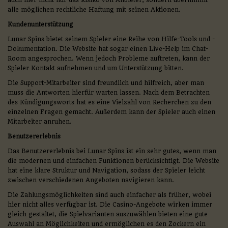
alle möglichen rechtliche Haftung mit seinen Aktionen.
Kundenunterstützung
Lunar Spins bietet seinem Spieler eine Reihe von Hilfe-Tools und -
Dokumentation. Die Website hat sogar einen Live-Help im Chat-
Room angesprochen. Wenn jedoch Probleme auftreten, kann der
Spieler Kontakt aufnehmen und um Unterstützung bitten.
Die Support-Mitarbeiter sind freundlich und hilfreich, aber man
muss die Antworten hierfür warten lassen. Nach dem Betrachten
des Kündigungsworts hat es eine Vielzahl von Recherchen zu den
einzelnen Fragen gemacht. Außerdem kann der Spieler auch einen
Mitarbeiter anruhen.
Benutzererlebnis
Das Benutzererlebnis bei Lunar Spins ist ein sehr gutes, wenn man
die modernen und einfachen Funktionen berücksichtigt. Die Website
hat eine klare Struktur und Navigation, sodass der Spieler leicht
zwischen verschiedenen Angeboten navigieren kann.
Die Zahlungsmöglichkeiten sind auch einfacher als früher, wobei
hier nicht alles verfügbar ist. Die Casino-Angebote wirken immer
gleich gestaltet, die Spielvarianten auszuwählen bieten eine gute
Auswahl an Möglichkeiten und ermöglichen es den Zockern ein