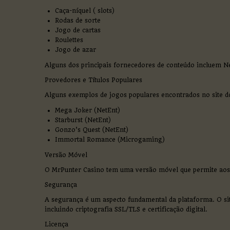
Caça-níquel ( slots)
Rodas de sorte
Jogo de cartas
Roulettes
Jogo de azar
Alguns dos principais fornecedores de conteúdo incluem N
Provedores e Títulos Populares
Alguns exemplos de jogos populares encontrados no site d
Mega Joker (NetEnt)
Starburst (NetEnt)
Gonzo’s Quest (NetEnt)
Immortal Romance (Microgaming)
Versão Móvel
O MrPunter Casino tem uma versão móvel que permite aos j
Segurança
A segurança é um aspecto fundamental da plataforma. O site
incluindo criptografia SSL/TLS e certificação digital.
Licença