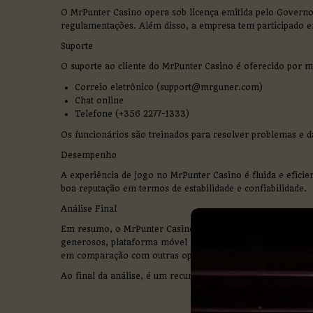
O MrPunter Casino opera sob licença emitida pelo Governo d
regulamentações. Além disso, a empresa tem participado e
Suporte
O suporte ao cliente do MrPunter Casino é oferecido por m
Correio eletrônico (support@mrguner.com)
Chat online
Telefone (+356 2277-1333)
Os funcionários são treinados para resolver problemas e da
Desempenho
A experiência de jogo no MrPunter Casino é fluida e efici
boa reputação em termos de estabilidade e confiabilidade.
Análise Final
Em resumo, o MrPunter Casino é um recurso para os jogad
generosos, plataforma móvel robusta e suporte ao cliente e
em comparação com outras opções mais populares no mer
Ao final da análise, é um recurso valioso para os jogador
L
o