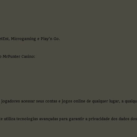
etEnt, Microgaming e Play’n Go.
o MrPunter Casino:
ogadores acessar seus contas e jogos online de qualquer lugar, a qualqu
 utiliza tecnologias avançadas para garantir a privacidade dos dados dos