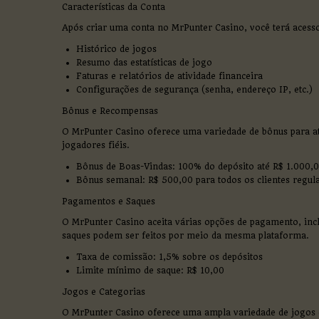
Características da Conta
Após criar uma conta no MrPunter Casino, você terá acesso 
Histórico de jogos
Resumo das estatísticas de jogo
Faturas e relatórios de atividade financeira
Configurações de segurança (senha, endereço IP, etc.)
Bônus e Recompensas
O MrPunter Casino oferece uma variedade de bônus para at
jogadores fiéis.
Bônus de Boas-Vindas: 100% do depósito até R$ 1.000,
Bônus semanal: R$ 500,00 para todos os clientes regul
Pagamentos e Saques
O MrPunter Casino aceita várias opções de pagamento, inclu
saques podem ser feitos por meio da mesma plataforma.
Taxa de comissão: 1,5% sobre os depósitos
Limite mínimo de saque: R$ 10,00
Jogos e Categorias
O MrPunter Casino oferece uma ampla variedade de jogos o