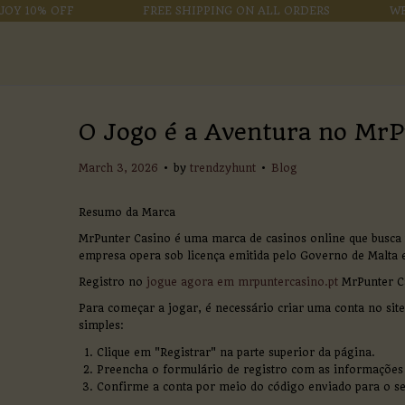
0% OFF
FREE SHIPPING ON ALL ORDERS
WELCOM
O Jogo é a Aventura no MrP
.
.
P
P
March 3, 2026
by
trendzyhunt
Blog
o
o
s
s
Resumo da Marca
t
t
e
e
MrPunter Casino é uma marca de casinos online que busca 
d
d
empresa opera sob licença emitida pelo Governo de Malta e 
o
i
Registro no
jogue agora em mrpuntercasino.pt
MrPunter C
n
n
Para começar a jogar, é necessário criar uma conta no sit
simples:
Clique em "Registrar" na parte superior da página.
Preencha o formulário de registro com as informações p
Confirme a conta por meio do código enviado para o se