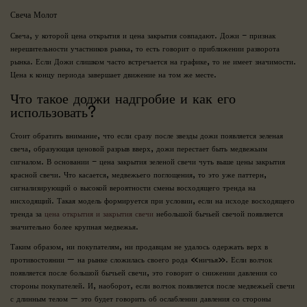
Свеча Молот
Свеча, у которой цена открытия и цена закрытия совпадают. Дожи – признак
нерешительности участников рынка, то есть говорит о приближении разворота
рынка. Если Дожи слишком часто встречается на графике, то не имеет значимости.
Цена к концу периода завершает движение на том же месте.
Что такое доджи надгробие и как его
использовать?
Стоит обратить внимание, что если сразу после звезды дожи появляется зеленая
свеча, образующая ценовой разрыв вверх, дожи перестает быть медвежьим
сигналом. В основании – цена закрытия зеленой свечи чуть выше цены закрытия
красной свечи. Что касается, медвежьего поглощения, то это уже паттерн,
сигнализирующий о высокой вероятности смены восходящего тренда на
нисходящий. Такая модель формируется при условии, если на исходе восходящего
тренда за
цена открытия и закрытия свечи
небольшой бычьей свечой появляется
значительно более крупная медвежья.
Таким образом, ни покупателям, ни продавцам не удалось одержать верх в
противостоянии — на рынке сложилась своего рода «ничья». Если волчок
появляется после большой бычьей свечи, это говорит о снижении давления со
стороны покупателей. И, наоборот, если волчок появляется после медвежьей свечи
с длинным телом — это будет говорить об ослаблении давления со стороны