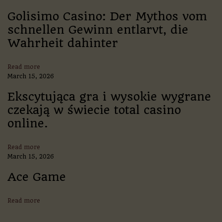
η
ν
Golisimo Casino: Der Mythos vom
Π
schnellen Gewinn entlarvt, die
α
Wahrheit dahinter
ρ
α
κ
Read more
ο
March 15, 2026
λ
ο
Ekscytująca gra i wysokie wygrane
ύ
czekają w świecie total casino
θ
η
online.
σ
η
κ
Read more
α
March 15, 2026
ι
Α
Ace Game
ν
ά
Read more
λ
υ
σ