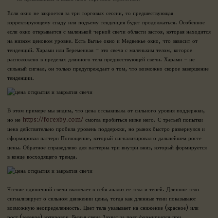
Если окно не закроется за три торговых сессии, то предшествующая
корректирующему спаду или подъему тенденция будет продолжаться. Особенное
если окно открывается с маленькой черной свечи области застоя, которая находится
на низком ценовом уровне. Есть Бычье окно и Медвежье окно, что зависит от
тенденций. Харами или Беременная – это свеча с маленьким телом, которое
расположено в пределах длинного тела предшествующей свечи. Харами – не
сильный сигнал, он только предупреждает о том, что возможно скорое завершение
тенденции.
В этом примере мы видим, что цена отскакивала от сильного уровня поддержки,
но не
https://forexby.com/
смогла пробиться ниже него. С третьей попытки
цена действительно пробила уровень поддержки, но рынок быстро развернулся и
сформировал паттерн Поглощение, который сигнализировал о дальнейшем росте
цены. Обратное справедливо для паттерна три внутри вниз, который формируется
в конце восходящего тренда.
Чтение одиночной свечи включает в себя анализ ее тела и теней. Длинное тело
сигнализирует о сильном движении цены, тогда как длинные тени показывают
возможную неопределенность. Цвет тела указывает на снижение (красное) или
рост (зеленое) котировок. Бычья свеча Захват за пояс формируется при