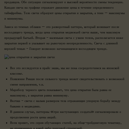
продавцов. Обе ситуации сигнализируют о высокой вероятности смены тенденции.
Каждая свеча на графике отражает движение цены в течение определенного
таймфрейма. Тело свечи образуют цены открытия и закрытия, а тени — максимумы
и минимумы.
Завеса из темных облаков — это разворотный паттерн, который возникает после
восходящего тренда, когда цена открытия медвежьей свечи выше, чем максимум
предыдущей бычьей. Вторая – маленькая свеча с узким телом, располагается ниже
закрытия первой и указывает на рыночную неопределенность. Свеча с длинной
верхней тенью – Говорит возможно начинающемся восходящем тренде.
Все это исследуется в прайс экшн, мы же пока сосредоточимся на японской
классике.
Появление Рикши после сильного тренда может свидетельствовать о возможной
смене направления, т.к.
Марибозу черного цвета показывает, что цена открытия была равна ее
максимуму, а закрытия равна минимуму.
Волчки – свечи с малым размером тела отражающие упорную борьбу между
быками и медведями.
В данном случае, паттерны «три наступающих солдата» сигнализировали о
продолжении роста цены акций.
Всем привет, это серия обучающих статей, на обще-трейдинговую тематику,
не привязанных к какой либо торговой стратегией.