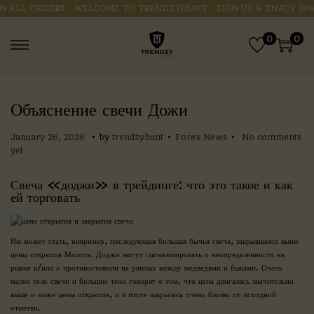
ALL ORDERS
WELCOME TO TRENDZYHUNT
SIGN UP & ENJOY 10% O
0
0
Объяснение свечи Дожи
.
.
.
P
P
J
January 26, 2026
by
trendzyhunt
Forex News
No comments
o
o
a
yet
s
s
n
t
t
u
Свеча «‎доджи» в трейдинге: что это такое и как
e
e
a
ей торговать
d
d
r
o
i
y
n
n
2
Им может стать, например, последующая большая бычья свеча, закрывшаяся выше
6
цены открытия Молота. Доджи могут сигнализировать о неопределенности на
,
рынке и/или о противостоянии на равных между медведями и быками. Очень
2
малое тело свечи и большие тени говорят о том, что цена двигалась значительно
0
выше и ниже цены открытия, и в итоге закрылась очень близко от исходной
2
отметки.
6