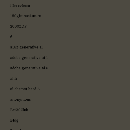
! Без рубрики
150gimnasium.ru
2000ZDP
6
a16z generative ai
adobe generative ai 1
adobe generative ai 8
ahh
ai chatbot bard 3
anonymous
Bet30Club
Blog