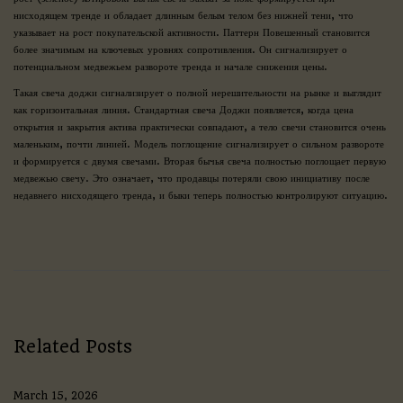
нисходящем тренде и обладает длинным белым телом без нижней тени, что
указывает на рост покупательской активности. Паттерн Повешенный становится
более значимым на ключевых уровнях сопротивления. Он сигнализирует о
потенциальном медвежьем развороте тренда и начале снижения цены.
Такая свеча доджи сигнализирует о полной нерешительности на рынке и выглядит
как горизонтальная линия. Стандартная свеча Доджи появляется, когда цена
открытия и закрытия актива практически совпадают, а тело свечи становится очень
маленьким, почти линией. Модель поглощение сигнализирует о сильном развороте
и формируется с двумя свечами. Вторая бычья свеча полностью поглощает первую
медвежью свечу. Это означает, что продавцы потеряли свою инициативу после
недавнего нисходящего тренда, и быки теперь полностью контролируют ситуацию.
Η
Ν
έ
α
Ε
π
ο
χ
Related Posts
ή
σ
τ
March 15, 2026