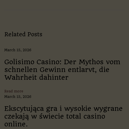
s
c
o
v
e
r
Related Posts
t
h
e
March 15, 2026
s
e
Golisimo Casino: Der Mythos vom
c
schnellen Gewinn entlarvt, die
r
Wahrheit dahinter
e
t
s
Read more
b
March 15, 2026
e
h
Ekscytująca gra i wysokie wygrane
i
czekają w świecie total casino
n
d
online.
s