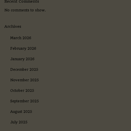
Recent Comments
h
a
No comments to show.
t
y
o
Archives
u
n
March 2026
e
e
February 2026
d
t
January 2026
o
December 2025
k
n
November 2025
o
w
October 2025
September 2025
August 2025
July 2025