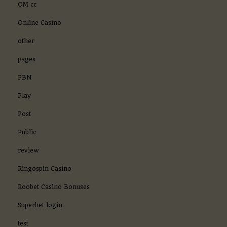
OM cc
Online Casino
other
pages
PBN
Play
Post
Public
review
Ringospin Casino
Roobet Casino Bonuses
Superbet login
test