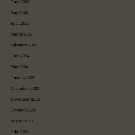
June 2025
May 2025
April 2025
March 2025
February 2025
June 2024
May 2024
January 2024
December 2023
November 2023
October 2023
August 2023
July 2023