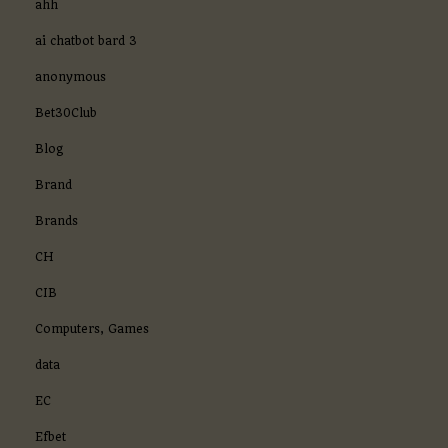
ahh
ai chatbot bard 3
anonymous
Bet30Club
Blog
Brand
Brands
CH
CIB
Computers, Games
data
EC
Efbet