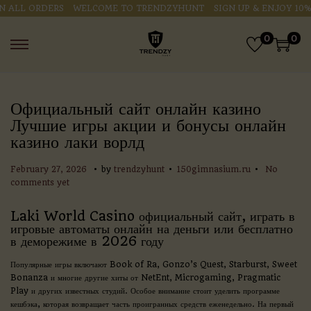
ALL ORDERS
WELCOME TO TRENDZYHUNT
SIGN UP & ENJOY 10% O
0
0
Официальный сайт онлайн казино
Лучшие игры акции и бонусы онлайн
казино лаки ворлд
.
.
.
P
P
F
February 27, 2026
by
trendzyhunt
150gimnasium.ru
No
o
o
e
comments yet
s
s
b
t
t
r
Laki World Casino официальный сайт, играть в
e
e
u
игровые автоматы онлайн на деньги или бесплатно
d
d
a
в деморежиме в 2026 году
o
i
r
n
n
y
Популярные игры включают Book of Ra, Gonzo’s Quest, Starburst, Sweet
2
Bonanza и многие другие хиты от NetEnt, Microgaming, Pragmatic
7
Play и других известных студий. Особое внимание стоит уделить программе
,
кешбэка, которая возвращает часть проигранных средств еженедельно. На первый