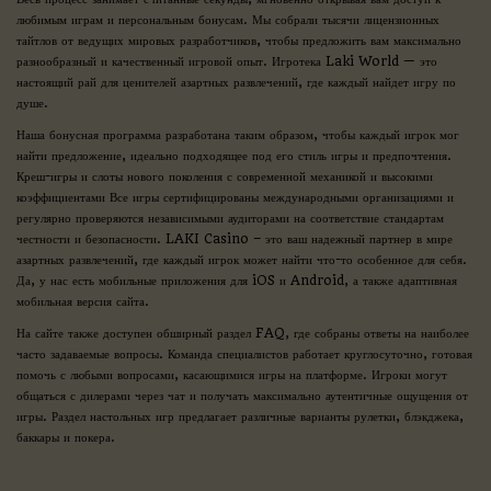
любимым играм и персональным бонусам. Мы собрали тысячи лицензионных
тайтлов от ведущих мировых разработчиков, чтобы предложить вам максимально
разнообразный и качественный игровой опыт. Игротека Laki World — это
настоящий рай для ценителей азартных развлечений, где каждый найдет игру по
душе.
Наша бонусная программа разработана таким образом, чтобы каждый игрок мог
найти предложение, идеально подходящее под его стиль игры и предпочтения.
Креш-игры и слоты нового поколения с современной механикой и высокими
коэффициентами Все игры сертифицированы международными организациями и
регулярно проверяются независимыми аудиторами на соответствие стандартам
честности и безопасности. LAKI Casino – это ваш надежный партнер в мире
азартных развлечений, где каждый игрок может найти что-то особенное для себя.
Да, у нас есть мобильные приложения для iOS и Android, а также адаптивная
мобильная версия сайта.
На сайте также доступен обширный раздел FAQ, где собраны ответы на наиболее
часто задаваемые вопросы. Команда специалистов работает круглосуточно, готовая
помочь с любыми вопросами, касающимися игры на платформе. Игроки могут
общаться с дилерами через чат и получать максимально аутентичные ощущения от
игры. Раздел настольных игр предлагает различные варианты рулетки, блэкджека,
баккары и покера.
D
i