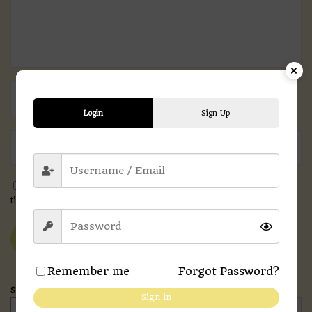
s
f
o
r
b
e
g
i
Login
Sign Up
n
n
e
r
s
E
Save my name, email, and website in this browser for the next
x
time I comment.
p
l
o
r
i
Remember me
Forgot Password?
n
g
Search
Sign in
t
Search