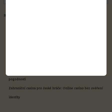
h
e
t
h
Recent Posts
r
i
Golisimo Casino: Der Mythos vom schnellen Gewinn entlarvt,
l
l
die Wahrheit dahinter
o
Ekscytująca gra i wysokie wygrane czekają w świecie total
f
o
casino online.
n
l
Ace Game
i
n
Igraj pametno, osvoji bogato uz rizk hr i ekskluzivne bonus
e
c
pogodnosti
a
s
Zahraniční casina pro české hráče: Online casino bez ověření
i
n
identity
o
s
W