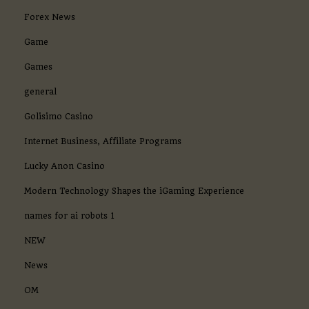
Forex News
Game
Games
general
Golisimo Casino
Internet Business, Affiliate Programs
Lucky Anon Casino
Modern Technology Shapes the iGaming Experience
names for ai robots 1
NEW
News
OM