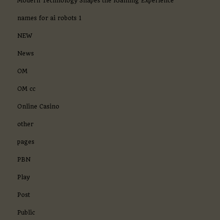
Modern Technology Shapes the iGaming Experience
names for ai robots 1
NEW
News
OM
OM cc
Online Casino
other
pages
PBN
Play
Post
Public