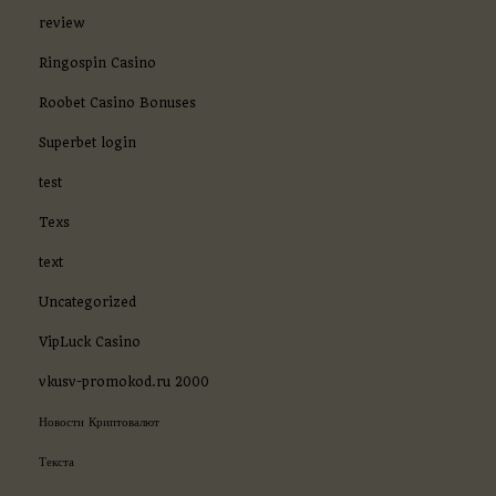
review
Ringospin Casino
Roobet Casino Bonuses
Superbet login
test
Texs
text
Uncategorized
VipLuck Casino
vkusv-promokod.ru 2000
Новости Криптовалют
Текста