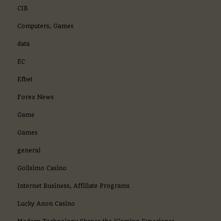
CIB
Computers, Games
data
EC
Efbet
Forex News
Game
Games
general
Golisimo Casino
Internet Business, Affiliate Programs
Lucky Anon Casino