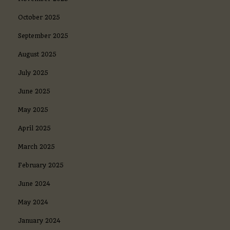
E
r
October 2025
k
e
September 2025
n
d
August 2025
e
k
July 2025
a
s
June 2025
i
n
May 2025
o
April 2025
v
e
March 2025
l
k
February 2025
o
m
June 2024
s
t
May 2024
b
o
January 2024
n