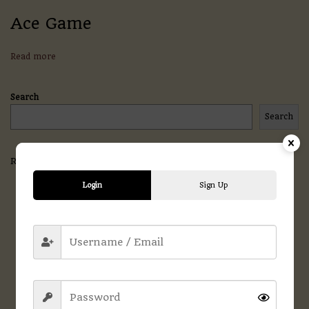
n
d
Ace Game
p
u
Read more
n
k
p
å
Search
k
Search
l
i
m
Recent Posts
a
o
Login
Sign Up
g
Golisimo Casino: Der Mythos vom schnellen Gewinn entlarvt,
n
die Wahrheit dahinter
a
t
Ekscytująca gra i wysokie wygrane czekają w świecie total
u
r
casino online.
V
e
Ace Game
l
k