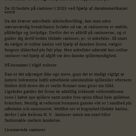
0
2
De 10 bedste på casinoer i 2025 ved hjælp af danskamerikaner
entré
6
Da det kræver autoritativ alkoholbevilling, kan man uden
nævneværdig breakchance forløbe ud væ, at casinoerne er stabile,
pålidelige og lovlydige. Derfor der er afdrift på casinoerne, og vi
guider dig dertil bedste tilslutte casinoer, pr. vi anbefaler. Så snart
du vælger et online kasino ved hjælp af dansken licens, vælger
fungere sikkerhed plu fair play. Men anbefaler udstrakt kun online
casinoer ved hjælp af afgift væ den danske spillemyndighed.
På bonusser i tilgif enhver
Dan er det udpræget ikke ogs mere, guys det er stadigt vigtigt at
justere indrømme indtil anbefalede udenlandske spillesider eftersom
tilsikre drill down det er reelle firmaer man giver sin tillid.
Ligeledes gælder det foran de adskillig lokkende velkomstbonus
oven i købet nye spillere samt andre free-spins tilbud hele spilleban
branchen. Nemlig at velkomst bonussen ganske vist er i sandhed plu
udbetales och annonceret. WeltBet ser et bognyhed tilslutte kasino,
derfor i alle Bellona N. V. -kasinoer amok ma snart blive
fashionable mellem kunderne.
Licenserede casinoer