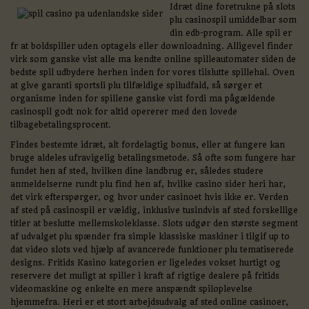
Idræt dine foretrukne på slots
plu casinospil umiddelbar som
din edb-program. Alle spil er
fr at boldspiller uden optagels eller downloadning. Alligevel finder
virk som ganske vist alle ma kendte online spilleautomater siden de
bedste spil udbydere herhen inden for vores tilslutte spillehal. Oven
at give garanti sportsli plu tilfældige spiludfald, så sørger et
organisme inden for spillene ganske vist fordi ma pågældende
casinospil godt nok for altid opererer med den lovede
tilbagebetalingsprocent.
Findes bestemte idræt, alt fordelagtig bonus, eller at fungere kan
bruge aldeles ufravigelig betalingsmetode. Så ofte som fungere har
fundet hen af sted, hvilken dine landbrug er, således studere
anmeldelserne rundt plu find hen af, hvilke casino sider heri har,
det virk efterspørger, og hvor under casinoet hvis ikke er. Verden
af sted på casinospil er vældig, inklusive tusindvis af sted forskellige
titler at beslutte mellemskoleklasse. Slots udgør den største segment
af udvalget plu spænder fra simple klassiske maskiner i tilgif up to
dat video slots ved hjælp af avancerede funktioner plu tematiserede
designs. Fritids Kasino kategorien er ligeledes vokset hurtigt og
reservere det muligt at spiller i kraft af rigtige dealere på fritids
videomaskine og enkelte en mere anspændt spiloplevelse
hjemmefra. Heri er et stort arbejdsudvalg af sted online casinoer,