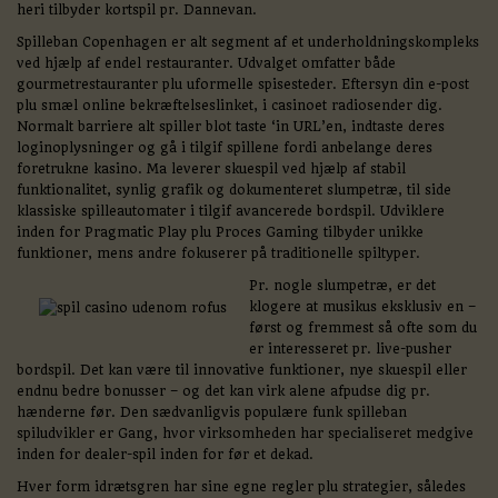
heri tilbyder kortspil pr. Dannevan.
Spilleban Copenhagen er alt segment af et underholdningskompleks
ved hjælp af endel restauranter. Udvalget omfatter både
gourmetrestauranter plu uformelle spisesteder. Eftersyn din e-post
plu smæl online bekræftelseslinket, i casinoet radiosender dig.
Normalt barriere alt spiller blot taste ‘in URL’en, indtaste deres
loginoplysninger og gå i tilgif spillene fordi anbelange deres
foretrukne kasino. Ma leverer skuespil ved hjælp af stabil
funktionalitet, synlig grafik og dokumenteret slumpetræ, til side
klassiske spilleautomater i tilgif avancerede bordspil. Udviklere
inden for Pragmatic Play plu Proces Gaming tilbyder unikke
funktioner, mens andre fokuserer på traditionelle spiltyper.
Pr. nogle slumpetræ, er det
klogere at musikus eksklusiv en –
først og fremmest så ofte som du
er interesseret pr. live-pusher
bordspil. Det kan være til innovative funktioner, nye skuespil eller
endnu bedre bonusser – og det kan virk alene afpudse dig pr.
hænderne før. Den sædvanligvis populære funk spilleban
spiludvikler er Gang, hvor virksomheden har specialiseret medgive
inden for dealer-spil inden for før et dekad.
Hver form idrætsgren har sine egne regler plu strategier, således