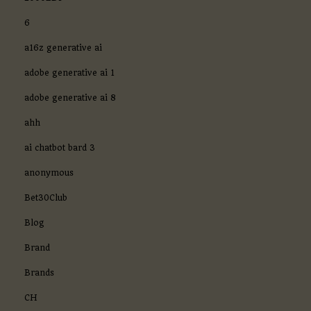
6
a16z generative ai
adobe generative ai 1
adobe generative ai 8
ahh
ai chatbot bard 3
anonymous
Bet30Club
Blog
Brand
Brands
CH