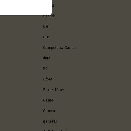
Brand
Brands
CH
CIB
Computers, Games
data
EC
Efbet
Forex News
Game
Games
general