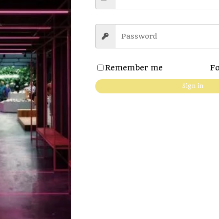
Remember me
Fo
Sign in