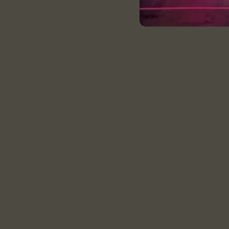
r
t
a
i
s
e
s
t
i
p
a
r
h
a
a
t
k
a
s
i
n
o
p
e