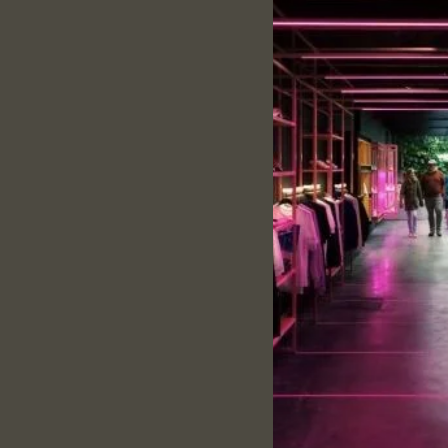
a
b
o
u
t
C
h
i
c
k
e
n
R
o
a
d
Y
k
s
i
n
k
e