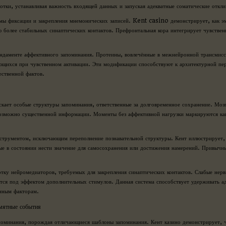
отки, устанавливая важность входящей данных и запуская адекватные соматические откли
змы фиксации и закрепления мнемонических записей. Kent casino демонстрирует, как э
 более стабильных синаптических контактов. Префронтальная кора интегрирует чувстве
ндаменте аффективного запоминания. Протеины, вовлечённые в межнейронной трансмисс
щихся при чувственном активации. Эти модификации способствуют к архитектурной пе
ественной фактов.
скает особые структуры запоминания, ответственные за долговременное сохранение. Мозг
 возможно существенной информации. Моменты без аффективной нагрузки маркируются ка
струментом, исключающим переполнение познавательной структуры. Кент иллюстрирует, 
ые в состоянии нести значение для самосохранения или достижения намерений. Привычн
тку нейромедиаторов, требуемых для закрепления синаптических контактов. Слабые нерв
тся под эффектом дополнительных стимулов. Данная система способствует удерживать а
енным факторам.
мятные события
поминания, порождая отличающиеся шаблоны запоминания. Кент казино демонстрирует, 