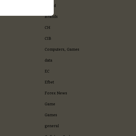
Brand
Brands
CH
CIB
Computers, Games
data
EC
Efbet
Forex News
Game
Games
general