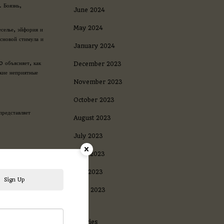
 Боязнь,
June 2024
May 2024
селье, эйфория и
сновой стимула и
January 2024
o объясняет, как
December 2023
кие неприятные
November 2023
October 2023
представляет
August 2023
July 2023
June 2023
May 2023
Sign Up
April 2023
зы, нетипичные
м. Многоканальная
Categories