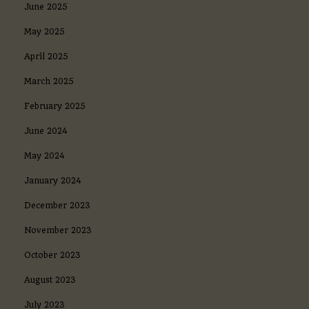
σ
June 2025
ό
δ
May 2025
η
μ
April 2025
α
March 2025
κ
α
February 2025
ι
δ
June 2024
ω
ρ
May 2024
ε
ά
January 2024
ν
ε
December 2023
π
ί
November 2023
δ
ε
October 2023
ι
ξ
August 2023
η
α
July 2023