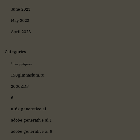
π
June 2023
ό
λ
May 2023
α
υ
April 2023
σ
η
ς
Categories
! Без рубрики
150gimnasium.ru
2000ZDP
6
a16z generative ai
adobe generative ai 1
adobe generative ai 8