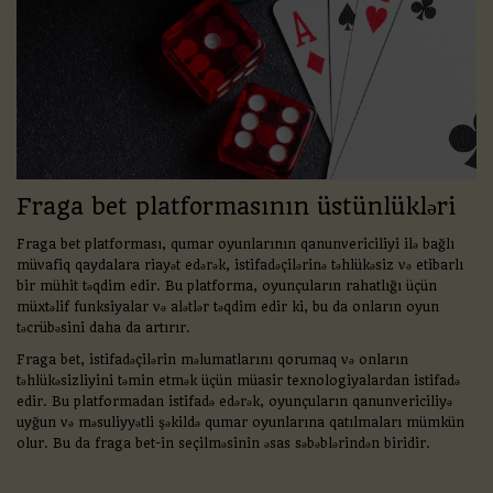
Fraga bet platformasının üstünlükləri
Fraga bet platforması, qumar oyunlarının qanunvericiliyi ilə bağlı
müvafiq qaydalara riayət edərək, istifadəçilərinə təhlükəsiz və etibarlı
bir mühit təqdim edir. Bu platforma, oyunçuların rahatlığı üçün
müxtəlif funksiyalar və alətlər təqdim edir ki, bu da onların oyun
təcrübəsini daha da artırır.
Fraga bet, istifadəçilərin məlumatlarını qorumaq və onların
təhlükəsizliyini təmin etmək üçün müasir texnologiyalardan istifadə
edir. Bu platformadan istifadə edərək, oyunçuların qanunvericiliyə
uyğun və məsuliyyətli şəkildə qumar oyunlarına qatılmaları mümkün
olur. Bu da fraga bet-in seçilməsinin əsas səbəblərindən biridir.
К