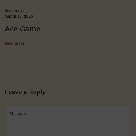
и
й
Read more
п
March 15, 2026
о
д
Ace Game
х
о
Read more
д
о
к
а
з
ы
в
а
е
Leave a Reply
т
в
о
з
д
е
й
с