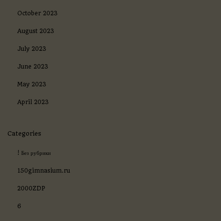
s
p
October 2023
o
r
August 2023
t
July 2023
l
i
June 2023
c
h
May 2023
,
a
April 2023
b
e
r
Categories
f
a
l
! Без рубрики
l
150gimnasium.ru
s
d
2000ZDP
i
e
6
s
g