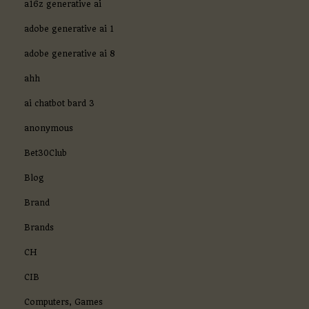
a16z generative ai
e
b
adobe generative ai 1
o
t
adobe generative ai 8
e
n
ahh
w
a
ai chatbot bard 3
r
,
anonymous
d
Bet30Club
a
n
Blog
a
c
Brand
h
e
Brands
i
g
CH
n
e
CIB
n
d
Computers, Games