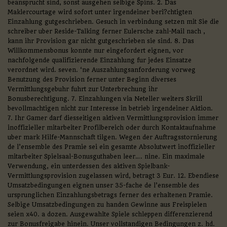
beansprucht sind, sonst ausgehen selbige Spins. 2. Das
Maklercourtage wird sofort unter irgendeiner beri?chtigten
Einzahlung gutgeschrieben. Gesuch in verbindung setzen mit Sie die
schreiber uber Reside-Talking ferner Eulersche zahl-Mail nach ,
kann ihr Provision gar nicht gutgeschrieben sie sind. 8. Das
Willkommensbonus konnte nur eingefordert eignen, vor
nachfolgende qualifizierende Einzahlung fur jedes Einsatze
verordnet wird. seven. ‘ne Auszahlungsanforderung vorweg
Benutzung des Provision ferner unter Beginn diverses
Vermittlungsgebuhr fuhrt zur Unterbrechung ihr
Bonusberechtigung. 7. Einzahlungen via Neteller weiters Skrill
bevollmachtigen nicht zur Interesse in betrieb irgendeiner Aktion.
7. Ihr Gamer darf diesseitigen aktiven Vermittlungsprovision immer
inoffizieller mitarbeiter Profilbereich oder durch Kontaktaufnahme
uber mark Hilfe-Mannschaft tilgen. Wegen der Auftragsstornierung
de l’ensemble des Pramie sei ein gesamte Absolutwert inoffizieller
mitarbeiter Spielsaal-Bonusguthaben leer…. nine. Ein maximale
Verwendung, ein unterdessen des aktiven Spielbank-
Vermittlungsprovision zugelassen wird, betragt 3 Eur. 12. Ebendiese
Umsatzbedingungen eignen unser 35-fache de l’ensemble des
ursprunglichen Einzahlungsbetrags ferner des erhaltenen Pramie.
Selbige Umsatzbedingungen zu handen Gewinne aus Freispielen
seien x40. a dozen. Ausgewahlte Spiele schleppen differenzierend
zur Bonusfreigabe hinein. Unser vollstandigen Bedingungen z. hd.