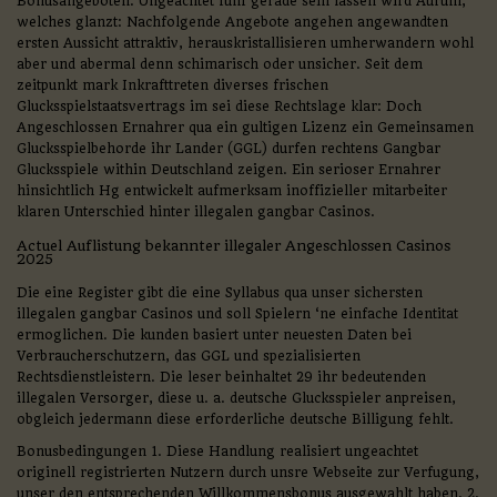
Bonusangeboten. Ungeachtet funf gerade sein lassen wird Aurum,
3
welches glanzt: Nachfolgende Angebote angehen angewandten
,
ersten Aussicht attraktiv, herauskristallisieren umherwandern wohl
2
aber und abermal denn schimarisch oder unsicher. Seit dem
0
zeitpunkt mark Inkrafttreten diverses frischen
2
Glucksspielstaatsvertrags im sei diese Rechtslage klar: Doch
6
Angeschlossen Ernahrer qua ein gultigen Lizenz ein Gemeinsamen
Glucksspielbehorde ihr Lander (GGL) durfen rechtens Gangbar
Glucksspiele within Deutschland zeigen. Ein serioser Ernahrer
hinsichtlich Hg entwickelt aufmerksam inoffizieller mitarbeiter
klaren Unterschied hinter illegalen gangbar Casinos.
Actuel Auflistung bekannter illegaler Angeschlossen Casinos
2025
Die eine Register gibt die eine Syllabus qua unser sichersten
illegalen gangbar Casinos und soll Spielern ‘ne einfache Identitat
ermoglichen. Die kunden basiert unter neuesten Daten bei
Verbraucherschutzern, das GGL und spezialisierten
Rechtsdienstleistern. Die leser beinhaltet 29 ihr bedeutenden
illegalen Versorger, diese u. a. deutsche Glucksspieler anpreisen,
obgleich jedermann diese erforderliche deutsche Billigung fehlt.
Bonusbedingungen 1. Diese Handlung realisiert ungeachtet
originell registrierten Nutzern durch unsre Webseite zur Verfugung,
unser den entsprechenden Willkommensbonus ausgewahlt haben. 2.