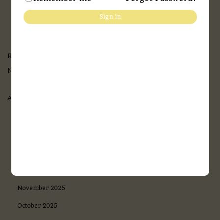
a
Zahraniční casina pro české hráče: Online casino bez ověření
t
Sign in
z
identity
v
o
n
Recent Comments
E
w
No comments to show.
g
-
E
Archives
r
l
March 2026
a
u
February 2026
b
January 2026
n
i
December 2025
s
U
November 2025
n
s
October 2025
e
r