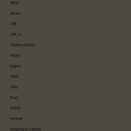
NEW
r
o
News
s
OM
OM cc
Online Casino
other
pages
PBN
Play
Post
Public
review
Ringospin Casino