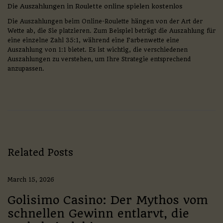
Die Auszahlungen in Roulette online spielen kostenlos
Die Auszahlungen beim Online-Roulette hängen von der Art der
Wette ab, die Sie platzieren. Zum Beispiel beträgt die Auszahlung für
eine einzelne Zahl 35:1, während eine Farbenwette eine
Auszahlung von 1:1 bietet. Es ist wichtig, die verschiedenen
Auszahlungen zu verstehen, um Ihre Strategie entsprechend
anzupassen.
D
e
p
ó
s
i
t
o
Related Posts
d
e
1
March 15, 2026
0
e
Golisimo Casino: Der Mythos vom
u
schnellen Gewinn entlarvt, die
r