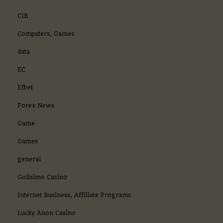
CIB
Computers, Games
data
EC
Efbet
Forex News
Game
Games
general
Golisimo Casino
Internet Business, Affiliate Programs
Lucky Anon Casino