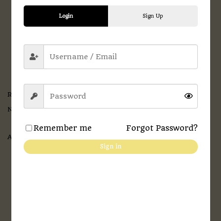
c
Igraj pametno, osvoji bogato uz rizk hr i ekskluzivne bonus
h
Login
Sign Up
A
pogodnosti
u
t
Zahraniční casina pro české hráče: Online casino bez ověření
o
R
identity
o
u
l
Recent Comments
e
t
No comments to show.
t
e
Remember me
Forgot Password?
–
Archives
A
Sign in
l
March 2026
l
e
February 2026
s
,
January 2026
w
December 2025
a
s