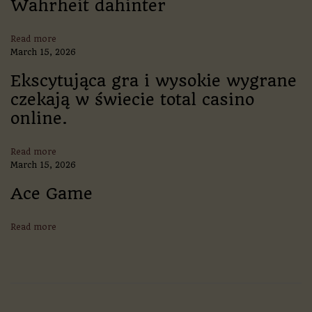
Wahrheit dahinter
o
s
e
Read more
n
March 15, 2026
c
a
Ekscytująca gra i wysokie wygrane
s
czekają w świecie total casino
i
n
online.
o
s
o
Read more
n
March 15, 2026
l
i
Ace Game
n
e
Read more
:
C
o
n
v
i
e