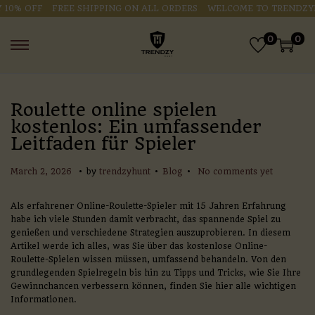
0% OFF
FREE SHIPPING ON ALL ORDERS
WELCOME TO TRENDZYHU
0
0
Roulette online spielen
kostenlos: Ein umfassender
Leitfaden für Spieler
.
.
.
P
P
M
March 2, 2026
by
trendzyhunt
Blog
No comments yet
o
o
a
s
s
r
Als erfahrener Online-Roulette-Spieler mit 15 Jahren Erfahrung
t
t
c
habe ich viele Stunden damit verbracht, das spannende Spiel zu
e
e
h
genießen und verschiedene Strategien auszuprobieren. In diesem
d
d
2
Artikel werde ich alles, was Sie über das kostenlose Online-
o
i
,
Roulette-Spielen wissen müssen, umfassend behandeln. Von den
n
n
2
grundlegenden Spielregeln bis hin zu Tipps
und Tricks, wie Sie Ihre
0
Gewinnchancen verbessern können, finden Sie hier alle wichtigen
2
Informationen.
6