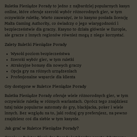
0
Ruletka Pieniądze Porady to jedno z najbardziej popularnych kasyn
2
online, które oferuje szeroki wybór różnorodnych gier, w tym
6
oczywiście ruletkę. Warto zauważyć, że to kasyno posiada licencję
Malta Gaming Authority, co świadczy o jego wiarygodności i
bezpieczeństwie dla graczy. Kasyno to działa głównie w Europie,
ale gracze z innych regionów również mogą z niego korzystać.
Zalety Ruletki Pieniądze Porady
Wysoki poziom bezpieczeństwa
Szeroki wybór gier, w tym ruletki
Atrakcyjne bonusy dla nowych graczy
Opcja gry na różnych urządzeniach
Profesjonalne wsparcie dla klienta
Gry dostępne w Ruletce Pieniądze Porady
Ruletka Pieniądze Porady oferuje wiele różnorodnych gier, w tym
oczywiście ruletkę w różnych wariantach. Oprócz tego znajdziesz
tutaj także popularne automaty do gry, blackjacka, poker i wiele
innych. Bez względu na to, jaki rodzaj gry preferujesz, na pewno
znajdziesz coś dla siebie w tym kasynie.
Jak grać w Ruletce Pieniądze Porady?