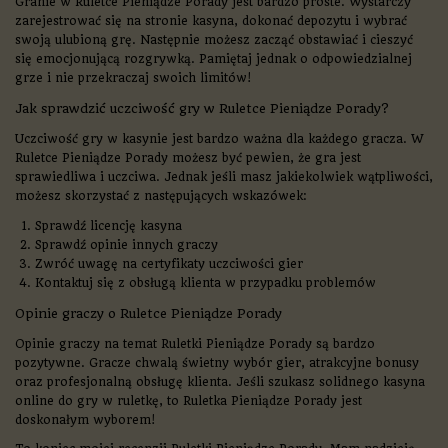
Granie w Ruletce Pieniądze Porady jest bardzo proste. Wystarczy
zarejestrować się na stronie kasyna, dokonać depozytu i wybrać
swoją ulubioną grę. Następnie możesz zacząć obstawiać i cieszyć
się emocjonującą rozgrywką. Pamiętaj jednak o odpowiedzialnej
grze i nie przekraczaj swoich limitów!
Jak sprawdzić uczciwość gry w Ruletce Pieniądze Porady?
Uczciwość gry w kasynie jest bardzo ważna dla każdego gracza. W
Ruletce Pieniądze Porady możesz być pewien, że gra jest
sprawiedliwa i uczciwa. Jednak jeśli masz jakiekolwiek wątpliwości,
możesz skorzystać z następujących wskazówek:
Sprawdź licencję kasyna
Sprawdź opinie innych graczy
Zwróć uwagę na certyfikaty uczciwości gier
Kontaktuj się z obsługą klienta w przypadku problemów
Opinie graczy o Ruletce Pieniądze Porady
Opinie graczy na temat Ruletki Pieniądze Porady są bardzo
pozytywne. Gracze chwalą świetny wybór gier, atrakcyjne bonusy
oraz profesjonalną obsługę klienta. Jeśli szukasz solidnego kasyna
online do gry w ruletkę, to Ruletka Pieniądze Porady jest
doskonałym wyborem!