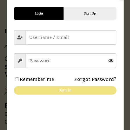
r
ü
Login
Sign Up
h
m
t
Related Posts
e
G
l
March 15, 2026
ü
c
Golisimo Casino: Der Mythos vom
k
schnellen Gewinn entlarvt, die
s
s
Wahrheit dahinter
p
Remember me
Forgot Password?
i
e
Read more
Sign in
l
March 15, 2026
s
t
Ekscytująca gra i wysokie wygrane
r
czekają w świecie total casino
a
online.
t
e