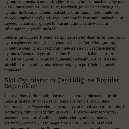
oyunu, kullanıcılara eşsiz bir eğlence deneyimi sunmaktadır. Ayrıca,
klasik masa oyunları olan rulet, blackjack, poker ve baccarat gibi
oyunlar da Betasus’ta bulunmaktadır. Canlı casino bölümünde ise,
gerçek krupiyeler eşliğinde oyun oynama imkanı sunulmaktadır. Bu
sayede, kullanıcılar gerçek bir casino atmosferini evlerinin
rahatlığında yaşayabilmektedir.
Betasus’un oyun portföyünü zenginleştiren bir diğer unsur ise, farklı
oyun sağlayıcılarıyla işbirliği yapmasıdır. NetEnt, Microgaming,
Evolution Gaming gibi sektörün önde gelen oyun sağlayıcılarının
oyunları, Betasus’ta yer almaktadır. Bu sayede, kullanıcılar en
kaliteli ve güvenilir oyunları oynayabilmektedir. Ayrıca, Betasus
sürekli olarak yeni oyunlar ekleyerek, oyun portföyünü güncel
tutmaktadır.
Slot Oyunlarının Çeşitliliği ve Popüler
Seçenekler
Slot oyunları, online casinoların en sevilen oyunlarından biridir.
Betasus’ta da birbirinden farklı temalara sahip slot oyunları
bulunmaktadır. Meyve slotlarından, hayvan temalı slotlara, mitolojik
slotlardan, film ve çizgi film karakterli slotlara kadar birçok farklı
seçenek mevcuttur. Özellikle popüler slot oyunları arasında
Starburst, Gonzo’s Quest, Mega Moolah ve Book of Dead gibi
oyunlar yer almaktadır. Bu oyunlar, yüksek kazanç potansiyeli ve