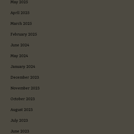
May 2025
April 2025
March 2025
February 2025
June 2024
May 2024
January 2024
December 2023
November 2023
October 2023
August 2023
July 2023
June 2023