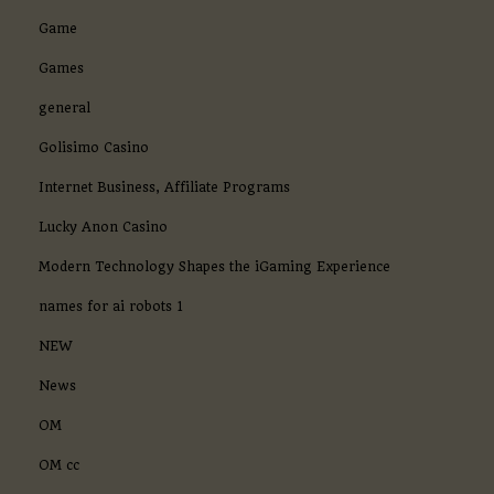
Game
Games
general
Golisimo Casino
Internet Business, Affiliate Programs
Lucky Anon Casino
Modern Technology Shapes the iGaming Experience
names for ai robots 1
NEW
News
OM
OM cc