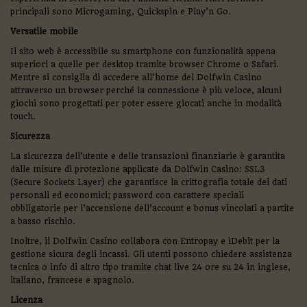
principali sono Microgaming, Quickspin e Play’n Go.
Versatile mobile
Il sito web è accessibile su smartphone con funzionalità appena
superiori a quelle per desktop tramite browser Chrome o Safari.
Mentre si consiglia di accedere all’home del Dolfwin Casino
attraverso un browser perché la connessione è più veloce, alcuni
giochi sono progettati per poter essere giocati anche in modalità
touch.
Sicurezza
La sicurezza dell’utente e delle transazioni finanziarie è garantita
dalle misure di protezione applicate da Dolfwin Casino: SSL3
(Secure Sockets Layer) che garantisce la crittografia totale dei dati
personali ed economici; password con carattere speciali
obbligatorie per l’accensione dell’account e bonus vincolati a partite
a basso rischio.
Inoltre, il Dolfwin Casino collabora con Entropay e iDebit per la
gestione sicura degli incassi. Gli utenti possono chiedere assistenza
tecnica o info di altro tipo tramite chat live 24 ore su 24 in inglese,
italiano, francese e spagnolo.
Licenza