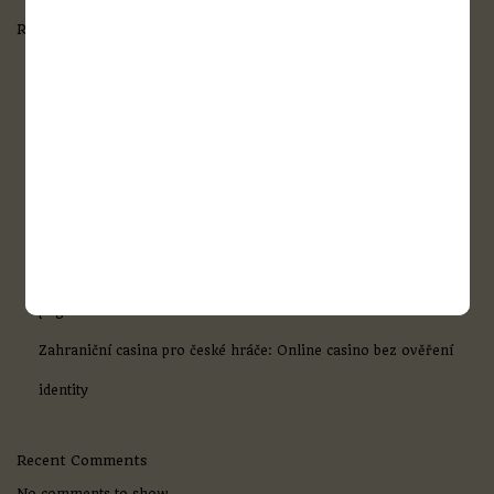
Recent Posts
Golisimo Casino: Der Mythos vom schnellen Gewinn entlarvt,
die Wahrheit dahinter
Ekscytująca gra i wysokie wygrane czekają w świecie total
casino online.
Ace Game
Igraj pametno, osvoji bogato uz rizk hr i ekskluzivne bonus
pogodnosti
Zahraniční casina pro české hráče: Online casino bez ověření
identity
Recent Comments
No comments to show.