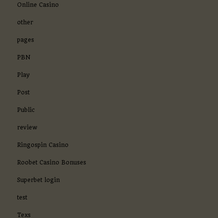
Online Casino
other
pages
PBN
Play
Post
Public
review
Ringospin Casino
Roobet Casino Bonuses
Superbet login
test
Texs