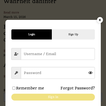
Wahrheit dahinter
n
l
i
Read more
n
March 15, 2026
e
Ekscytująca gra i wysokie wygrane
czekają w świecie total casino
Login
Sign Up
online.
Read more
March 15, 2026
Ace Game
Read more
Remember me
Forgot Password?
Search
Sign in
Search