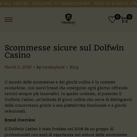
ALL ORDERS
WELCOME TO TRENDZYHUNT
SIGN UP & ENJOY 10% O
0
0
Scommesse sicure sul Dolfwin
Casino
.
.
P
P
March 5, 2026
by
trendzyhunt
Blog
o
o
s
s
Il mondo delle scommesse e dei giochi online è in costante
t
t
evoluzione, con nuovi brand che emergono ogni giorno offrendo
e
e
servizi sempre più innovativi. In questo contesto, si presenta il
d
d
Dolfwin Casino, un’azienda di gioco online che cerca di distinguersi
o
i
dalla concorrenza grazie a una piattaforma funzionale e a giochi
n
n
selezionati.
Brand Overview
Il Dolfwin Casino è stata fondata nel 2018 da un gruppo di
professionisti con anni di esperienza nel settore delle scommesse