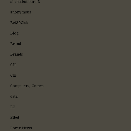
ai chatbot bard 3
anonymous
Bet30Club
Blog
Brand
Brands
CH
CIB
Computers, Games
data
EC
Efbet
Forex News