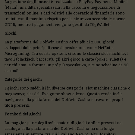
La gestione degli incassi è realizzata da PlayPay Payments Limited
(Malta), una ditta specializzata nella raccolta e negoziazione di
transazioni online. I dati relativi alle operazioni finanziarie sono
trattati con il massimo rispetto per la sicurezza secondo le norme
GDPR, mentre i pagamenti vengono gestiti da DigiWallet.
Giochi
La piattaforma del Dolfwin Casino offre più di 2.000 giochi
sviluppati dalle principali case di produzione come NetEnt e
Microgaming. Tra queste opzioni, ci sono le classici slot machine, i
tavoli (blackjack, baccarat), gli altri gioco a carte (poker, ruletta) e
per chi ama la fortuna un po’ più speculativa, alcune schedine da 90
secondi.
Categorie dei giochi
I giochi sono suddivisi in diverse categorie: slot machine classiche o
megaways; classici, live game show e keno. Questo rende facile
navigare nella piattaforma del Dolfwin Casino e trovare i propri
titoli preferiti.
Fornitori dei giochi
La maggior parte degli sviluppatori di giochi online presenti nel
catalogo della piattaforma del Dolfwin Casino ha una lunga
esperienza in settore, tra cui l’italiano NetEnt. Altri fornitori