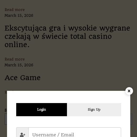
t
Read more
I
March 15, 2026
n
s
Ekscytująca gra i wysokie wygrane
t
czekają w świecie total casino
a
n
online.
t
F
o
Read more
r
March 15, 2026
t
u
Ace Game
n
e
Read more
R
u
s
Login
Sign Up
h
Search
E
Search
l
T
o