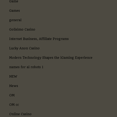
Game
Games
general
Golisimo Casino
Internet Business, Affiliate Programs
Lucky Anon Casino
Modern Technology Shapes the iGaming Experience
names for ai robots 1
NEW
News
OM
OM cc
Online Casino