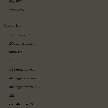
May 2023
April 2023
Categories
! Без рубрики
150gimnasium.ru
2000ZDP
6
a16z generative ai
adobe generative ai 1
adobe generative ai 8
ahh
ai chatbot bard 3