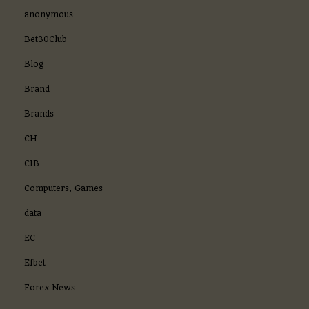
anonymous
Bet30Club
Blog
Brand
Brands
CH
CIB
Computers, Games
data
EC
Efbet
Forex News