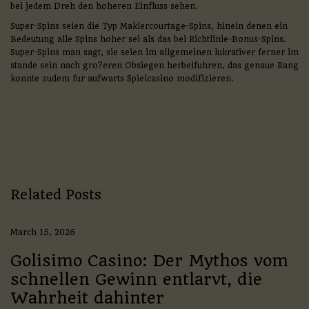
bei jedem Dreh den hoheren Einfluss sehen.
Super-Spins seien die Typ Maklercourtage-Spins, hinein denen ein
Bedeutung alle Spins hoher sei als das bei Richtlinie-Bonus-Spins.
Super-Spins man sagt, sie seien im allgemeinen lukrativer ferner im
stande sein nach gro?eren Obsiegen herbeifuhren, das genaue Rang
konnte zudem fur aufwarts Spielcasino modifizieren.
I
c
e
F
i
s
h
i
Related Posts
n
g
G
March 15, 2026
a
m
Golisimo Casino: Der Mythos vom
e
schnellen Gewinn entlarvt, die
–
Wahrheit dahinter
G
e