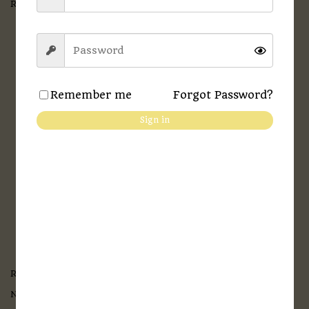
Recent Posts
r
e
r
Golisimo Casino: Der Mythos vom schnellen Gewinn entlarvt,
o
die Wahrheit dahinter
g
r
Ekscytująca gra i wysokie wygrane czekają w świecie total
a
Remember me
Forgot Password?
t
casino online.
i
Sign in
s
Ace Game
a
u
Igraj pametno, osvoji bogato uz rizk hr i ekskluzivne bonus
f
f
pogodnosti
ü
h
Zahraniční casina pro české hráče: Online casino bez ověření
r
e
identity
n
2
0
Recent Comments
2
6
No comments to show.
e