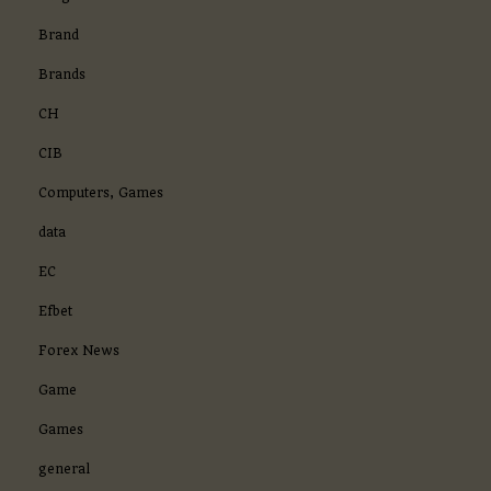
o
Brand
p
A
Brands
p
p
CH
s
z
CIB
u
h
Computers, Games
a
n
data
d
e
EC
n
t
Efbet
w
Forex News
o
f
Game
o
l
Games
d
m
general
e