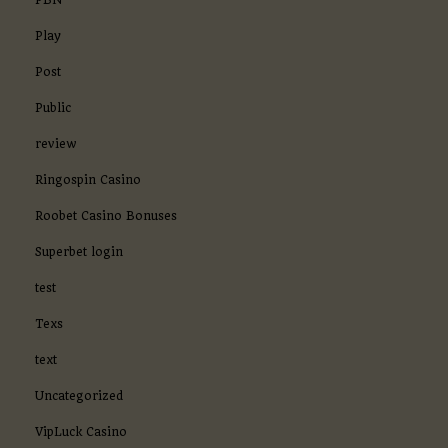
l
e
Play
A
n
Post
d
Public
r
o
review
i
d
Ringospin Casino
e
a
Roobet Casino Bonuses
n
d
Superbet login
n
e
test
w
i
Texs
p
h
text
o
n
Uncategorized
e
VipLuck Casino