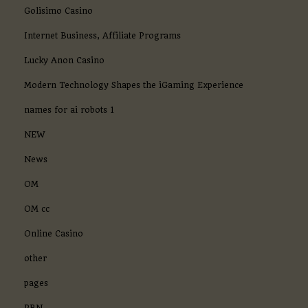
h
Golisimo Casino
r
f
Internet Business, Affiliate Programs
a
c
Lucky Anon Casino
h
p
Modern Technology Shapes the iGaming Experience
e
n
names for ai robots 1
n
NEW
i
e
News
s
D
OM
u
r
OM cc
c
h
Online Casino
l
a
other
u
f
pages
a
l
PBN