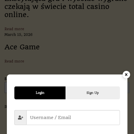
czekają w świecie total casino
h
r
online.
K
a
s
Read more
i
March 15, 2026
n
o
Ace Game
E
b
Read more
o
n
y
L
Search
i
Search
o
Login
Sign Up
n
Z
Recent Posts
u
g
a
Golisimo Casino: Der Mythos vom schnellen Gewinn entlarvt,
n
die Wahrheit dahinter
g