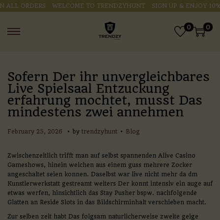
ALL ORDERS
WELCOME TO TRENDZYHUNT
SIGN UP & ENJOY 10% O
0
0
Sofern Der ihr unvergleichbares
Live Spielsaal Entzuckung
erfahrung mochtet, musst Das
mindestens zwei annehmen
.
.
P
P
F
February 25, 2026
by
trendzyhunt
Blog
o
o
e
s
s
b
Zwischenzeitlich trifft man auf selbst spannenden Alive Casino
t
t
r
Gameshows, hinein welchen aus einem guss mehrere Zocker
e
e
u
angeschaltet seien konnen. Daselbst war live nicht mehr da dm
d
d
a
Kunstlerwerkstatt gestreamt weiters Der konnt intensiv ein auge auf
o
i
r
etwas werfen, hinsichtlich das Stay Pusher bspw. nachfolgende
n
n
y
Glatten an Reside Slots in das Bildschirminhalt verschieben macht.
2
5
Zur selben zeit habt Das folgsam naturlicherweise zweite geige