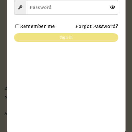
C
Ekscytująca gra i wysokie wygrane czekają w świecie total
o
d
casino online.
e
,
Remember me
Forgot Password?
Ace Game
o
n
Sign in
Igraj pametno, osvoji bogato uz rizk hr i ekskluzivne bonus
e
h
pogodnosti
u
n
Zahraniční casina pro české hráče: Online casino bez ověření
d
r
identity
e
d
V
Recent Comments
o
u
No comments to show.
c
h
e
Archives
r
Z
March 2026
w