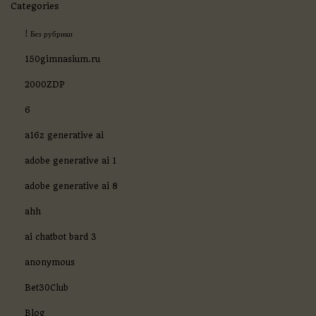
Categories
a
l
o
! Без рубрики
n
150gimnasium.ru
S
o
2000ZDP
f
t
6
w
a
a16z generative ai
r
e
adobe generative ai 1
p
a
adobe generative ai 8
c
k
ahh
a
g
ai chatbot bard 3
e
2
anonymous
0
Bet30Club
2
5
Blog
T