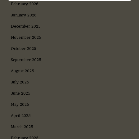
o
February 2026
l
January 2026
f
t
December 2025
e
r
November 2025
m
o
October 2025
n
a
September 2025
t
d
August 2025
e
s
July 2025
j
a
June 2025
h
r
May 2025
e
April 2025
s
2
March 2025
0
2
February 2025