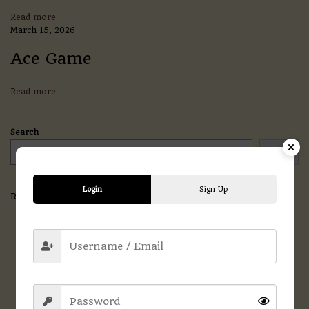
e
g
Read more
e
March 15, 2026
v
i
Ace Game
n
s
Read more
t
m
u
l
Search
i
Search
g
h
e
Login
Sign Up
Recent Posts
t
e
r
Golisimo Casino: Der Mythos vom schnellen Gewinn entlarvt,
o
die Wahrheit dahinter
g
s
Ekscytująca gra i wysokie wygrane czekają w świecie total
p
e
casino online.
n