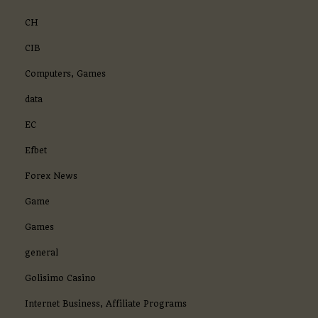
i
s
CH
CIB
Computers, Games
data
EC
Efbet
Forex News
Game
Games
general
Golisimo Casino
Internet Business, Affiliate Programs