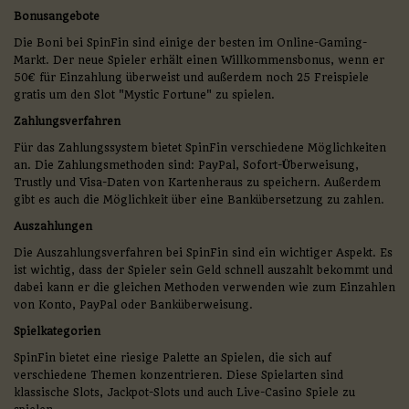
Bonusangebote
Die Boni bei SpinFin sind einige der besten im Online-Gaming-
Markt. Der neue Spieler erhält einen Willkommensbonus, wenn er
50€ für Einzahlung überweist und außerdem noch 25 Freispiele
gratis um den Slot "Mystic Fortune" zu spielen.
Zahlungsverfahren
Für das Zahlungssystem bietet SpinFin verschiedene Möglichkeiten
an. Die Zahlungsmethoden sind: PayPal, Sofort-Überweisung,
Trustly und Visa-Daten von Kartenheraus zu speichern. Außerdem
gibt es auch die Möglichkeit über eine Bankübersetzung zu zahlen.
Auszahlungen
Die Auszahlungsverfahren bei SpinFin sind ein wichtiger Aspekt. Es
ist wichtig, dass der Spieler sein Geld schnell auszahlt bekommt und
dabei kann er die gleichen Methoden verwenden wie zum Einzahlen
von Konto, PayPal oder Banküberweisung.
Spielkategorien
SpinFin bietet eine riesige Palette an Spielen, die sich auf
verschiedene Themen konzentrieren. Diese Spielarten sind
klassische Slots, Jackpot-Slots und auch Live-Casino Spiele zu