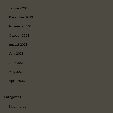
s
i
January 2024
n
o
December 2023
S
l
November 2023
o
t
October 2023
M
a
August 2023
c
July 2023
h
i
June 2023
n
e
May 2023
G
a
April 2023
m
e
s
Categories
a
n
d
! Без рубрики
W